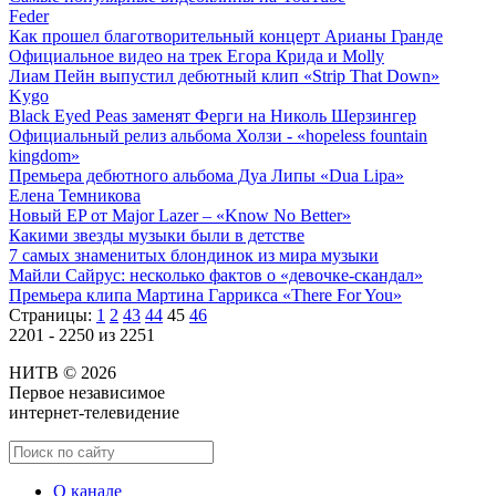
Feder
Как прошел благотворительный концерт Арианы Гранде
Официальное видео на трек Егора Крида и Molly
Лиам Пейн выпустил дебютный клип «Strip That Down»
Kygo
Black Eyed Peas заменят Ферги на Николь Шерзингер
Официальный релиз альбома Холзи - «hopeless fountain
kingdom»
Премьера дебютного альбома Дуа Липы «Dua Lipa»
Елена Темникова
Новый EP от Major Lazer – «Know No Better»
Какими звезды музыки были в детстве
7 самых знаменитых блондинок из мира музыки
Майли Сайрус: несколько фактов о «девочке-скандал»
Премьера клипа Мартина Гаррикса «There For You»
Страницы:
1
2
43
44
45
46
2201 - 2250 из 2251
НИТВ © 2026
Первое независимое
интернет-телевидение
О канале