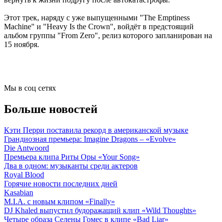
Этот трек, наряду с уже выпущенными "The Emptiness
Machine" и "Heavy Is the Crown", войдёт в предстоящий
альбом группы "From Zero", релиз которого запланирован на
15 ноября.
Мы в соц сетях
Больше новостей
Кэти Перри поставила рекорд в американской музыке
Грандиозная премьера: Imagine Dragons – «Evolve»
Die Antwoord
Премьера клипа Риты Оры «Your Song»
Два в одном: музыканты среди актеров
Royal Blood
Горячие новости последних дней
Kasabian
M.I.A. с новым клипом «Finally»
DJ Khaled выпустил будоражащий клип «Wild Thoughts»
Четыре образа Селены Гомес в клипе «Bad Liar»