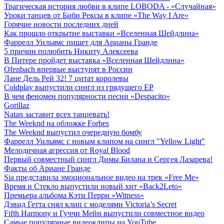
Трагическая история любви в клипе LOBODA - «Случайная»
Уроки танцев от Биби Рексы в клипе «The Way I Are»
Горячие новости последних дней
Как прошло открытие выставки «Вселенная Шейдлина»
Фаррелл Уильямс пишет для Арианы Гранде
5 причин полюбить Никиту Алексеева
В Питере пройдет выставка «Вселенная Шейдлина»
Ofenbach впервые выступят в России
Лане Дель Рей 32! 7 цитат королевы
Coldplay выпустили сингл из грядущего EP
В чем феномен популярности песни «Despacito»
Gorillaz
Natan заставит всех танцевать!
The Weeknd на обложке Forbes
The Weeknd выпустил очередную бомбу
Фаррелл Уильямс с новым клипом на сингл "Yellow Light"
Мелодичная агрессия от Royal Blood
Первый совместный сингл Димы Билана и Сергея Лазарева!
Факты об Ариане Гранде
Sia представила эмоциональное видео на трек «Free Me»
Время и Стекло выпустили новый хит «Back2Leto»
Премьера альбома Кэти Перри «Witness»
Дэвид Гетта снял клип с моделями Victoria’s Secret
Fifth Harmony и Гуччи Мейн выпустили совместное видео
Самые популярные видеоклипы на YouTube