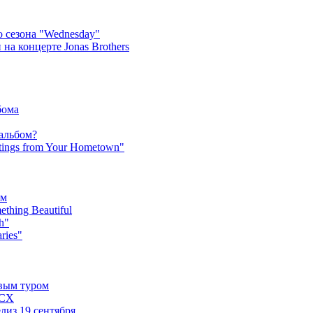
 сезона "Wednesday"
на концерте Jonas Brothers
бома
 альбом?
tings from Your Hometown"
ьм
hing Beautiful
h"
ries"
овым туром
XCX
лиз 19 сентября