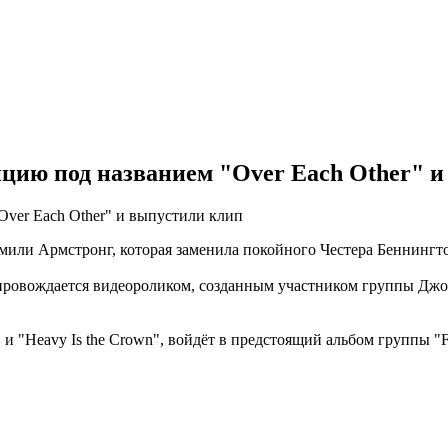
ицию под названием "Over Each Other" 
Эмили Армстронг, которая заменила покойного Честера Беннингт
провождается видеороликом, созданным участником группы Джо
и "Heavy Is the Crown", войдёт в предстоящий альбом группы "F