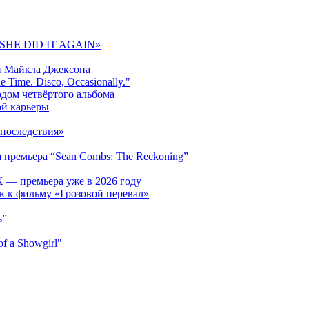
 «SHE DID IT AGAIN»
и Майкла Джексона
 Time. Disco, Occasionally."
одом четвёртого альбома
ой карьеры
последствия»
 премьера “Sean Combs: The Reckoning”
 — премьера уже в 2026 году
к к фильму «Грозовой перевал»
s”
f a Showgirl"