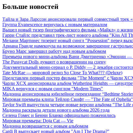
Больше новостей
Тайла и Зара Ларссон анонсировали первый совместный трек
Группа Evanescence вернулась с новым материалом
Вышел новый тизер биографического фильма «Майкл» о жизн
Гарри Стайлс представил трек-лист нового альбома "Kiss All The
Мелани Мартинес тизерит новый сингл "Possession" перед вых
Ариана Гранде намекнула на возможное завершение гастрольн
Бруно Марс завершил работу над новым альбомом
Премьера нового мини-альбома Вани Дмитриенко «Эмоции — 
The Pussycat Dolls думают о возвращении на сцену
Документальный мини-сериал о P. Diddy — 2 декабря состоится
Tate McRae — мировой релиз So Close To What??? (Deluxe)
Представлен первый постер фильма "The Moment" с Чарли XCX
Чарли XCX анонсировала альбом Wuthering Heights — саундтре
MIKA вернулся с новым синглом "Modern Times"
Мадонна анонсировала юбилейное переиздание “Bedtime Storie
Мировая премьера клипа Тейлор Свифт — "The Fate of Ophelia"
Taylor Swift выпустила четыре новые версии альбома "The Life o
Мадонна раскрыла детали нового альбома 2026 года
Селена Гомес и Бенни Бланко официально поженились
Мировая премьера: Doja Cat — Vie
Мадонна возвращается с новым альбомом
Cardi B выпускает новый альбом "Am I The Drama?"