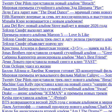
Twenty One Pilots представили новый альбом "Breach"
Мировая премьера студийного альбома Эда Ширана "Play"
Леди Гага дарит нам "The Dead Dance" — мрачный гимн нового
Fifth Harmony впервые за семь лет воссоединились и выступили 
Мэрайя Кэри возвращается с новым альбомом!
Lana Del Rey: новый альбом Stove выйдет в январе 2026 года
Тейлор Свифт выходит замуж
Премьера нового альбома Maroon 5 — Love Is Like
Тейлор Свифт раскрыла трек-лист и дату релиза грядущего аль
Тейлор Свифт объявляет новую эру
Кристина Агилера и фанатская теория: «3+5=» — намек на 8-й
Jonas Brothers представили седьмой студийный альбом — "Gree
Сабрина Карпентер анонсировала альбом "Man’s Best Friend"
Деми Ловато представила новый сингл и клип "FAST"
Оззи Осборн ушел из жизни
Билли Айлиш и Джеймс Кэмерон готовят 3D-концертный фил
Мировая премьера музыкального фильма Майли Сайрус — Somet
Twenty One Pilots представили трек-лист нового альбома "Breac
Machine Gun Kelly представил клип на новый сингл "vampire dia
Джастин Бибер выпустил седьмой студийный альбом "Swag"
Drake — анонс альбома "ICEMAN" и премьера новых треков
Kesha представила альбом "." (Period)
BTS возвращаются весной 2026 года с новым альбомом и мир
Джек Антонофф — главный продюсер нового альбома Charli 
Карди Би анонсировала второй альбом "Am I The Drama?" — ре