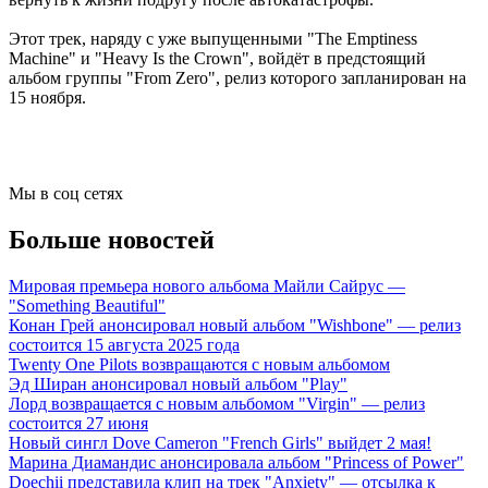
Этот трек, наряду с уже выпущенными "The Emptiness
Machine" и "Heavy Is the Crown", войдёт в предстоящий
альбом группы "From Zero", релиз которого запланирован на
15 ноября.
Мы в соц сетях
Больше новостей
Мировая премьера нового альбома Майли Сайрус —
"Something Beautiful"
Конан Грей анонсировал новый альбом "Wishbone" — релиз
состоится 15 августа 2025 года
Twenty One Pilots возвращаются с новым альбомом
Эд Ширан анонсировал новый альбом "Play"
Лорд возвращается с новым альбомом "Virgin" — релиз
состоится 27 июня
Новый сингл Dove Cameron "French Girls" выйдет 2 мая!
Марина Диамандис анонсировала альбом "Princess of Power"
Doechii представила клип на трек "Anxiety" — отсылка к