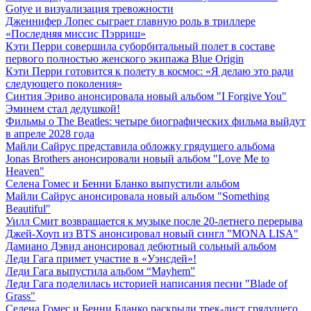
Gotye и визуализация тревожности
Дженнифер Лопес сыграет главную роль в триллере
«Последняя миссис Пэрриш»
Кэти Перри совершила суборбитальный полет в составе
первого полностью женского экипажа Blue Origin
Кэти Перри готовится к полету в космос: «Я делаю это ради
следующего поколения»
Синтия Эриво анонсировала новый альбом "I Forgive You"
Эминем стал дедушкой!
Фильмы о The Beatles: четыре биографических фильма выйдут
в апреле 2028 года
Майли Сайрус представила обложку грядущего альбома
Jonas Brothers анонсировали новый альбом "Love Me to
Heaven"
Селена Гомес и Бенни Бланко выпустили альбом
Майли Сайрус анонсировала новый альбом "Something
Beautiful"
Уилл Смит возвращается к музыке после 20-летнего перерыва
Джей-Хоуп из BTS анонсировал новый сингл "MONA LISA"
Дамиано Дэвид анонсировал дебютный сольный альбом
Леди Гага примет участие в «Уэнсдей»!
Леди Гага выпустила альбом “Mayhem”
Леди Гага поделилась историей написания песни "Blade of
Grass"
Селена Гомес и Бенни Бланко раскрыли трек-лист грядущего