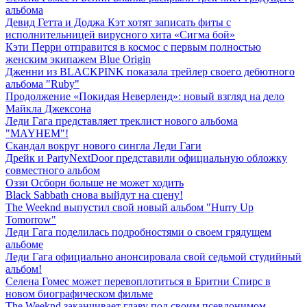
альбома
Девид Гетта и Доджа Кэт хотят записать фиты с
исполнительницей вирусного хита «Сигма бой»
Кэти Перри отправится в космос с первым полностью
женским экипажем Blue Origin
Дженни из BLACKPINK показала трейлер своего дебютного
альбома "Ruby"
Продолжение «Покидая Неверленд»: новый взгляд на дело
Майкла Джексона
Леди Гага представляет треклист нового альбома
"MAYHEM"!
Скандал вокруг нового сингла Леди Гаги
Дрейк и PartyNextDoor представили официальную обложку
совместного альбом
Оззи Осборн больше не может ходить
Black Sabbath снова выйдут на сцену!
The Weeknd выпустил свой новый альбом "Hurry Up
Tomorrow"
Леди Гага поделилась подробностями о своем грядущем
альбоме
Леди Гага официально анонсировала свой седьмой студийный
альбом!
Селена Гомес может перевоплотиться в Бритни Спирс в
новом биографическом фильме
The Weeknd заканчивает главу под своим псевдонимом