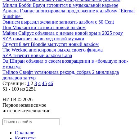
Милли Бобби Браун готовится к музыкальной карьере
Ариана Гранде анонсировала продолжение к альбому "Eternal
Sunshine"
Эминем выразил желание записать альбом с 50 Cent
Пол Маккартни готовит новый альбом
Майли Сайрус объявила о начале новой эры в 2025 году
SZA намекает на выход новой музыки
Спустя 8 лет Blondie выпустят новый альбом
The Weeknd анонсировал выход своего фильма
SZA тизерит новый альбом Lana
Эд Ширан объявил о своем возвращении в «большую поп-
музыку»
Тэйлор Свифт установила рекорд, собрав 2 миллиарда
долларов за тур
Страницы:
1
2
3
4
45
46
51 - 100 из 2251
НИТВ © 2026
Первое независимое
интернет-телевидение
О канале
Контакты