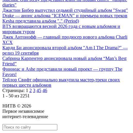
diaries"
Джастин Бибер выпустил седьмой студийный альбом "Swag"
Drake — анонс альбома "ICEMAN" и премьера новых треков
Kesha представила альбом "." (Period)
BTS возвращаются весной 2026 года с новым альбомом и
мировым туром
Джек Антонофф — главный продюсер нового альбома Charli
XCX
Карди Би анонсировала второй альбом "Am I The Drama?" —
релиз 19 сентября
Сабрина Карпентер анонсировала новый альбом “Man’s Best
Friend”
Финнеас и Ashe представили новый проект — группу The
Favors!
Тейлор Свифт официально выкупила мастер-треки своих
первых шести альбомов
Страницы:
1
2
3
45
46
1 - 50 из 2251
НИТВ © 2026
Первое независимое
интернет-телевидение