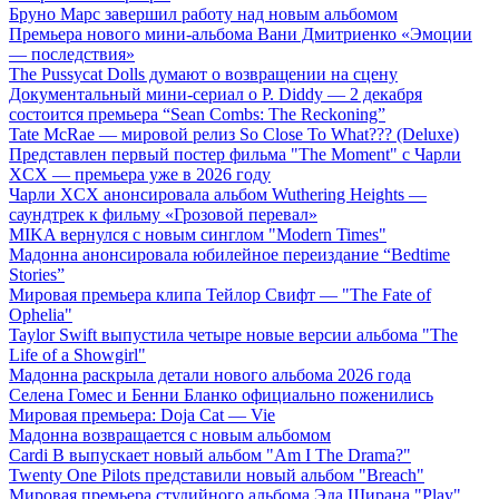
Бруно Марс завершил работу над новым альбомом
Премьера нового мини-альбома Вани Дмитриенко «Эмоции
— последствия»
The Pussycat Dolls думают о возвращении на сцену
Документальный мини-сериал о P. Diddy — 2 декабря
состоится премьера “Sean Combs: The Reckoning”
Tate McRae — мировой релиз So Close To What??? (Deluxe)
Представлен первый постер фильма "The Moment" с Чарли
XCX — премьера уже в 2026 году
Чарли XCX анонсировала альбом Wuthering Heights —
саундтрек к фильму «Грозовой перевал»
MIKA вернулся с новым синглом "Modern Times"
Мадонна анонсировала юбилейное переиздание “Bedtime
Stories”
Мировая премьера клипа Тейлор Свифт — "The Fate of
Ophelia"
Taylor Swift выпустила четыре новые версии альбома "The
Life of a Showgirl"
Мадонна раскрыла детали нового альбома 2026 года
Селена Гомес и Бенни Бланко официально поженились
Мировая премьера: Doja Cat — Vie
Мадонна возвращается с новым альбомом
Cardi B выпускает новый альбом "Am I The Drama?"
Twenty One Pilots представили новый альбом "Breach"
Мировая премьера студийного альбома Эда Ширана "Play"