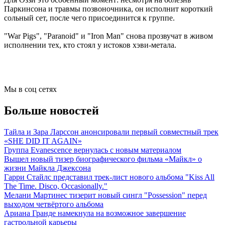
Паркинсона и травмы позвоночника, он исполнит короткий
сольный сет, после чего присоединится к группе.
"War Pigs", "Paranoid" и "Iron Man" снова прозвучат в живом
исполнении тех, кто стоял у истоков хэви-метала.
Мы в соц сетях
Больше новостей
Тайла и Зара Ларссон анонсировали первый совместный трек
«SHE DID IT AGAIN»
Группа Evanescence вернулась с новым материалом
Вышел новый тизер биографического фильма «Майкл» о
жизни Майкла Джексона
Гарри Стайлс представил трек-лист нового альбома "Kiss All
The Time. Disco, Occasionally."
Мелани Мартинес тизерит новый сингл "Possession" перед
выходом четвёртого альбома
Ариана Гранде намекнула на возможное завершение
гастрольной карьеры