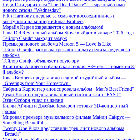
Леди Гага дарит нам "The Dead Dance" — мрачный гимн
нового сезона "Wednesday"
Fifth Harmony впервые за семь лет воссоединились и
выступили на концерте Jonas Brothers
Мэрайя Кэри возвращается с новым альбомом!
Lana Del Rey: новый альбом Stove выйдет в январе 2026 года
Тейлор Свифт выходит замуж
Премьера нового альбома Maroon 5 — Love Is Like
Тейлор Свифт раскрыла трек-лист и дату релиза грядущего
альбома
Тейлор Свифт объявляет новую эру
Кристина Агилера и фанатская теория: «3+5=» — намек на 8-
й альбом?
Jonas Brothers представили седьмой студийный альбом —
"Greetings from Your Hometown"
Сабрина Карпентер анонсировала альбом "Man’s Best Friend"
Деми Ловато представила новый сингл и клип "FAST"
Оззи Осборн ушел из жизни
Билли Айлиш и Джеймс Кэмерон готовят 3D-концертный
фильм
Мировая премьера музыкального фильма Майли Сайрус —
Something Beautiful
Twenty One Pilots представили трек-лист нового альбома
"Breach"
Machine Gun Kelly представил клип на новый сингл "vampire