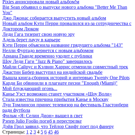
Pixies анонсировали новый альбом!м
Big Sean объявил о выпуске нового альбома "Better Me Than
You"
Джо Джонас собирается выпустить новый альбом
Новый альбом Кэти Перри провалился из-за сотрудничества с
Доктором Люком
Леди Гага тизерит свою новую эру
Адель берет паузу в карьере
Кэти Перри объяснила название грядущего альбома "143"
Нелли Фуртадо вернется с новым альбомом
Ариана Гранде временно уходит с публики
Шоу Леди Гаги "Jazz & Piano" завершилось
Майли Сайрус и Кэлвин Харрис отменили совместный трек
Джастин Бибер выступил на индийской свадьбе
Вышла книга-сборник историй и интервью Twenty One Pilots
Карди Би обвинили в плагиате песни "Enough (Miami)"
Мой блуждающий огонь...
Канье Уэст возможно станет участиком «Шоу Воли»
Стала известна причина прибытия Канье в Москву
Луи Томлинсон принес телевизор на фестиваль Гластонбери
ради футбола
Фильм «Я: Селин Дион» вышел в свет
Рэпер Julio Foolio погиб в перестрелке
Дэйв Грол заявил, что Тейлор Свифт поет под фанеру
Страницы:
1
2
3
4
5
6
45
46