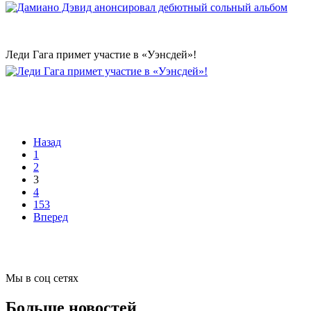
Леди Гага примет участие в «Уэнсдей»!
Назад
1
2
3
4
153
Вперед
Мы в соц сетях
Больше новостей