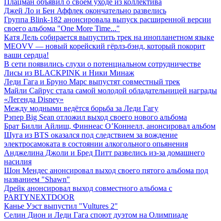
Плацман объявил о своем уходе из коллектива
Джей Ло и Бен Аффлек окончательно развелись
Группа Blink-182 анонсировала выпуск расширенной версии
своего альбома "One More Time..."
Катя Лель собирается выпустить трек на инопланетном языке
MEOVV — новый корейский гёрлз-бэнд, который покорит
ваши сердца!
В сети появились слухи о потенциальном сотрудничестве
Лисы из BLACKPINK и Ники Минаж
Леди Гага и Бруно Марс выпустят совместный трек
Майли Сайрус стала самой молодой обладательницей награды
«Легенда Disney»
Между модными ведётся борьба за Леди Гагу
Рэпер Big Sean отложил выход своего нового альбома
Брат Билли Айлиш, Финнеас О’Коннелл, анонсировал альбом
Шуга из BTS оказался под следствием за вождение
электросамоката в состоянии алкогольного опьянения
Анджелина Джоли и Бред Питт развелись из-за домашнего
насилия
Шон Мендес анонсировал выход своего пятого альбома под
названием "Shawn"
Дрейк анонсировал выход совместного альбома с
PARTYNEXTDOOR
Канье Уэст выпустил "Vultures 2"
Селин Дион и Леди Гага споют дуэтом на Олимпиаде