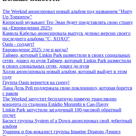
The Weeknd анонсировал новый альбом под названием "Hurry
Up Tomorrow"
Кипрский музыкант Тео Эван будет представлять свою страну
на «Евровидении 2025»
Камила Кабельо анонсировала выпуск делюкс-версии своего
последнего альбома "C, XOXO"
Oasis - солдаут!
Евровидение 2025: где и когда?
Таймер, который Linkin Park разместили в своих социальных
сетях, дошел до нуля Таймер, который Linkin Park разместили
в своих социальных сетях, дошел до нуля
Холзи анонсировала новый альбом, который выйдет в этом
году
Группа Oasis вернется на сцену!
Лана Дель Рей поддержала свою поклонницу, которая борется
с раком
The Weeknd запустит бесплатную прямую трансляцию
концерта со стадиона Estádio Morumbi в Сан-Паулу
Linkin Park запустили загадочный 100-часовой обратный
отсчет
Басист группы System of a Down анонсировал свой дебютный
альбом
Ударник и бэк-вокалист группы Imagine Dragons Дэниел