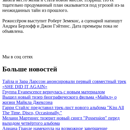
тщательно продуманный план оказывается под угрозой из-за
неожиданных тайн из прошлого.
Режиссёром выступит Роберт Земекис, а сценарий напишут
Андреа Берлофф и Джон Гэйтинс. Дата премьеры пока не
объявлена.
Мы в соц сетях
Больше новостей
Тайла и Зара Ларссон анонсировали первый совместный трек
«SHE DID IT AGAIN»
Группа Evanescence вернулась с новым материалом
Вышел новый тизер биографического фильма «Майкл» о
жизни Майкла Джексона
Гарри Стайлс представил трек-лист нового альбома "Kiss All
The Time. Disco, Occasionally."
Мелани Мартинес тизерит новый сингл "Possession" перед
выходом четвёртого альбома
Ариана Гранде намекнула на возможное завершение