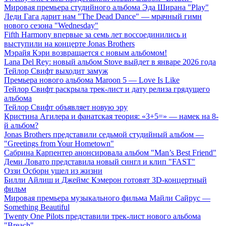
Мировая премьера студийного альбома Эда Ширана "Play"
Леди Гага дарит нам "The Dead Dance" — мрачный гимн
нового сезона "Wednesday"
Fifth Harmony впервые за семь лет воссоединились и
выступили на концерте Jonas Brothers
Мэрайя Кэри возвращается с новым альбомом!
Lana Del Rey: новый альбом Stove выйдет в январе 2026 года
Тейлор Свифт выходит замуж
Премьера нового альбома Maroon 5 — Love Is Like
Тейлор Свифт раскрыла трек-лист и дату релиза грядущего
альбома
Тейлор Свифт объявляет новую эру
Кристина Агилера и фанатская теория: «3+5=» — намек на 8-
й альбом?
Jonas Brothers представили седьмой студийный альбом —
"Greetings from Your Hometown"
Сабрина Карпентер анонсировала альбом "Man’s Best Friend"
Деми Ловато представила новый сингл и клип "FAST"
Оззи Осборн ушел из жизни
Билли Айлиш и Джеймс Кэмерон готовят 3D-концертный
фильм
Мировая премьера музыкального фильма Майли Сайрус —
Something Beautiful
Twenty One Pilots представили трек-лист нового альбома
"Breach"