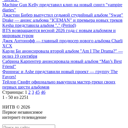
Machine Gun Kelly представил клип на новый сингл "vampire
diaries"
Джастин Бибер выпустил седьмой студийный альбом "Swag"
Drake — анонс альбома "ICEMAN" и премьера новых треков
Kesha представила альбом "." (Period)
BTS возвращаются весной 2026 года с новым альбомом и
мировым туром
Джек Антонофф — главный продюсер нового альбома Charli
XCX
Карди Би анонсировала второй альбом "Am I The Drama?" —
релиз 19 сентября
Сабрина Карпентер анонсировала новый альбом “Man’s Best
Friend”
Финнеас и Ashe представили новый проект — группу The
Favors!
Тейлор Свифт официально выкупила мастер-треки своих
первых шести альбомов
Страницы:
1
2
3
45
46
1 - 50 из 2251
НИТВ © 2026
Первое независимое
интернет-телевидение