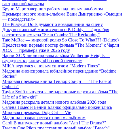
гастрольной карьеры
Бруно Марс завершил работу над новым альбомом
Премьера нового мини-альбома Вани Дмитриенко «Эмоции
— последствия»
The Pussycat Dolls думают о возвращении на сцену
Документальный мини-сериал о P. Diddy — 2 декабря
состоится премьера “Sean Combs: The Reckoning”
Tate McRae — мировой релиз So Close To What??? (Deluxe)
Представлен первый постер фильма "The Moment" с Чарли
XCX — премьера уже в 2026 году
Чарли XCX анонсировала альбом Wuthering Heights —
саундтрек к фильму «Грозовой перевал»
MIKA вернулся с новым синглом "Modern Times"
Мадонна анонсировала юбилейное переиздание “Bedtime
Stories”
Мировая премьера клипа Тейлор Свифт — "The Fate of
Ophelia"
Taylor Swift выпустила четыре новые версии альбома "The
Life of a Showgirl"
Мадонна раскрыла детали нового альбома 2026 года
Селена Гомес и Бенни Бланко официально поженились
Мировая премьера: Doja Cat — Vie
Мадонна возвращается с новым альбомом
Cardi B выпускает новый альбом "Am I The Drama?"
Twenty One Pilots представили новый альбом "Breach"