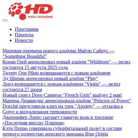
Программа
Проекты
Новости
Мировая премьера нового альбома Майли Сайрус —
"Something Beautiful"
Конан Грей анонсировал новый альбом "Wishbone" — релиз
состоится 15 августа 2025 года
Twenty One Pilots возвращаются с новым альбомом
Эд Ширан анонсировал новый альбом "Play"
Лорд возвращается с новым альбомом "Virgin" — релиз
состоится 27 июня
Новый сингл Dove Cameron "French Girls" выйдет 2 мая!
Марина Диамандис анонсировала альбом "Princess of Power"
Doechii представила клип на трек "Anxiety" — отсылка к
Gotye и визуализация тревожности
Дженнифер Лопес сыграет главную роль в триллере
«Последняя миссис Пэрриш»
Кэти Перри совершила суборбитальный полет в составе
первого полностью женского экипажа Blue Origin