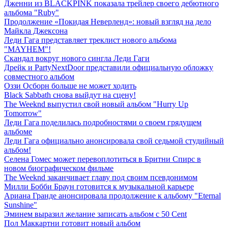
Дженни из BLACKPINK показала трейлер своего дебютного
альбома "Ruby"
Продолжение «Покидая Неверленд»: новый взгляд на дело
Майкла Джексона
Леди Гага представляет треклист нового альбома
"MAYHEM"!
Скандал вокруг нового сингла Леди Гаги
Дрейк и PartyNextDoor представили официальную обложку
совместного альбом
Оззи Осборн больше не может ходить
Black Sabbath снова выйдут на сцену!
The Weeknd выпустил свой новый альбом "Hurry Up
Tomorrow"
Леди Гага поделилась подробностями о своем грядущем
альбоме
Леди Гага официально анонсировала свой седьмой студийный
альбом!
Селена Гомес может перевоплотиться в Бритни Спирс в
новом биографическом фильме
The Weeknd заканчивает главу под своим псевдонимом
Милли Бобби Браун готовится к музыкальной карьере
Ариана Гранде анонсировала продолжение к альбому "Eternal
Sunshine"
Эминем выразил желание записать альбом с 50 Cent
Пол Маккартни готовит новый альбом