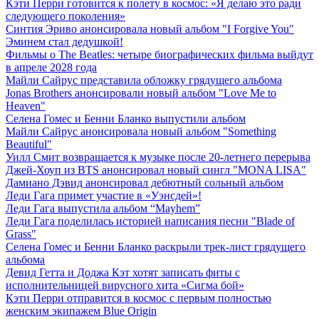
Кэти Перри готовится к полету в космос: «Я делаю это ради
следующего поколения»
Синтия Эриво анонсировала новый альбом "I Forgive You"
Эминем стал дедушкой!
Фильмы о The Beatles: четыре биографических фильма выйдут
в апреле 2028 года
Майли Сайрус представила обложку грядущего альбома
Jonas Brothers анонсировали новый альбом "Love Me to
Heaven"
Селена Гомес и Бенни Бланко выпустили альбом
Майли Сайрус анонсировала новый альбом "Something
Beautiful"
Уилл Смит возвращается к музыке после 20-летнего перерыва
Джей-Хоуп из BTS анонсировал новый сингл "MONA LISA"
Дамиано Дэвид анонсировал дебютный сольный альбом
Леди Гага примет участие в «Уэнсдей»!
Леди Гага выпустила альбом “Mayhem”
Леди Гага поделилась историей написания песни "Blade of
Grass"
Селена Гомес и Бенни Бланко раскрыли трек-лист грядущего
альбома
Девид Гетта и Доджа Кэт хотят записать фиты с
исполнительницей вирусного хита «Сигма бой»
Кэти Перри отправится в космос с первым полностью
женским экипажем Blue Origin