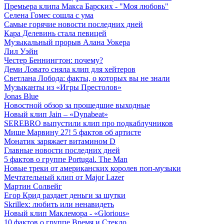
Премьера клипа Макса Барских - "Моя любовь"
Селена Гомес сошла с ума
Самые горячие новости последних дней
Кара Делевинь стала певицей
Музыкальный прорыв Алана Уокера
Лил Уэйн
Честер Беннингтон: почему?
Деми Ловато сняла клип для хейтеров
Светлана Лобода: факты, о которых вы не знали
Музыканты из «Игры Престолов»
Jonas Blue
Новостной обзор за прошедшие выходные
Новый клип Jain – «Dynabeat»
SEREBRO выпустили клип про подкаблучников
Мише Марвину 27! 5 фактов об артисте
Монатик заряжает витамином D
Главные новости последних дней
5 фактов о группе Portugal. The Man
Новые треки от американских королев поп-музыки
Мечтательный клип от Major Lazer
Мартин Солвейг
Егор Крид раздает деньги за шутки
Skrillex: любить или ненавидеть
Новый клип Маклемора - «Glorious»
10 фактов о группе Время и Стекло