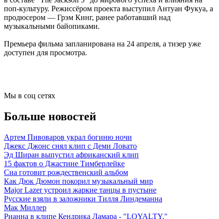
поп-культуру. Режиссёром проекта выступил Антуан Фукуа, а
продюсером — Грэм Кинг, ранее работавший над
музыкальными байопиками.
Премьера фильма запланирована на 24 апреля, а тизер уже
доступен для просмотра.
Мы в соц сетях
Больше новостей
Артем Пивоваров украл богиню ночи
Джекс Джонс снял клип с Деми Ловато
Эд Ширан выпустил африканский клип
15 фактов о Джастине Тимберлейке
Сиа готовит рождественский альбом
Как Дюк Дюмон покорил музыкальный мир
Major Lazer устроил жаркие танцы в пустыне
Русские взяли в заложники Тилля Линдеманна
Мак Миллер
Рианна в клипе Кендрика Ламара - "LOYALTY."