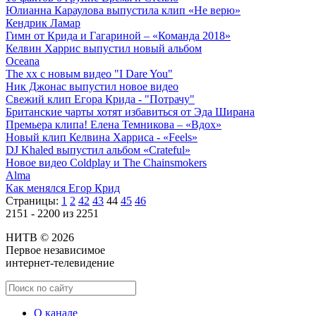
Юлианна Караулова выпустила клип «Не верю»
Кендрик Ламар
Гимн от Крида и Гагариной – «Команда 2018»
Келвин Харрис выпустил новый альбом
Oceana
The xx с новым видео "I Dare You"
Ник Джонас выпустил новое видео
Свежий клип Егора Крида - "Потрачу"
Британские чарты хотят избавиться от Эда Ширана
Премьера клипа! Елена Темникова – «Вдох»
Новый клип Келвина Харриса - «Feels»
DJ Khaled выпустил альбом «Crateful»
Новое видео Coldplay и The Chainsmokers
Alma
Как менялся Егор Крид
Страницы:
1
2
42
43
44
45
46
2151 - 2200 из 2251
НИТВ © 2026
Первое независимое
интернет-телевидение
О канале