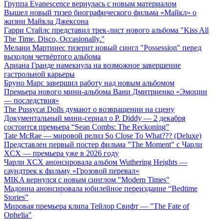
Группа Evanescence вернулась с новым материалом
Вышел новый тизер биографического фильма «Майкл» о
жизни Майкла Джексона
Гарри Стайлс представил трек-лист нового альбома "Kiss All
The Time. Disco, Occasionally."
Мелани Мартинес тизерит новый сингл "Possession" перед
выходом четвёртого альбома
Ариана Гранде намекнула на возможное завершение
гастрольной карьеры
Бруно Марс завершил работу над новым альбомом
Премьера нового мини-альбома Вани Дмитриенко «Эмоции
— последствия»
The Pussycat Dolls думают о возвращении на сцену
Документальный мини-сериал о P. Diddy — 2 декабря
состоится премьера “Sean Combs: The Reckoning”
Tate McRae — мировой релиз So Close To What??? (Deluxe)
Представлен первый постер фильма "The Moment" с Чарли
XCX — премьера уже в 2026 году
Чарли XCX анонсировала альбом Wuthering Heights —
саундтрек к фильму «Грозовой перевал»
MIKA вернулся с новым синглом "Modern Times"
Мадонна анонсировала юбилейное переиздание “Bedtime
Stories”
Мировая премьера клипа Тейлор Свифт — "The Fate of
Ophelia"