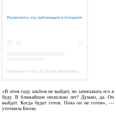
Посмотреть эту публикацию в Instagram
Публикация от BILLIE EILISH (@billieeilish)
7 Дек 2019 в 7:28 PS
«В этом году альбом не выйдет, но записывать его я
буду. В ближайшие несколько лет? Думаю, да. Он
выйдет. Когда будет готов. Пока он не готов», —
уточнила Билли.