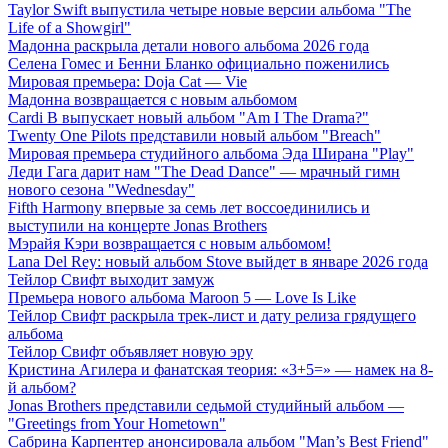
Taylor Swift выпустила четыре новые версии альбома "The
Life of a Showgirl"
Мадонна раскрыла детали нового альбома 2026 года
Селена Гомес и Бенни Бланко официально поженились
Мировая премьера: Doja Cat — Vie
Мадонна возвращается с новым альбомом
Cardi B выпускает новый альбом "Am I The Drama?"
Twenty One Pilots представили новый альбом "Breach"
Мировая премьера студийного альбома Эда Ширана "Play"
Леди Гага дарит нам "The Dead Dance" — мрачный гимн
нового сезона "Wednesday"
Fifth Harmony впервые за семь лет воссоединились и
выступили на концерте Jonas Brothers
Мэрайя Кэри возвращается с новым альбомом!
Lana Del Rey: новый альбом Stove выйдет в январе 2026 года
Тейлор Свифт выходит замуж
Премьера нового альбома Maroon 5 — Love Is Like
Тейлор Свифт раскрыла трек-лист и дату релиза грядущего
альбома
Тейлор Свифт объявляет новую эру
Кристина Агилера и фанатская теория: «3+5=» — намек на 8-
й альбом?
Jonas Brothers представили седьмой студийный альбом —
"Greetings from Your Hometown"
Сабрина Карпентер анонсировала альбом "Man’s Best Friend"