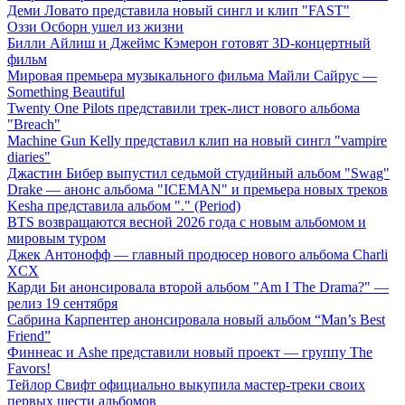
Деми Ловато представила новый сингл и клип "FAST"
Оззи Осборн ушел из жизни
Билли Айлиш и Джеймс Кэмерон готовят 3D-концертный
фильм
Мировая премьера музыкального фильма Майли Сайрус —
Something Beautiful
Twenty One Pilots представили трек-лист нового альбома
"Breach"
Machine Gun Kelly представил клип на новый сингл "vampire
diaries"
Джастин Бибер выпустил седьмой студийный альбом "Swag"
Drake — анонс альбома "ICEMAN" и премьера новых треков
Kesha представила альбом "." (Period)
BTS возвращаются весной 2026 года с новым альбомом и
мировым туром
Джек Антонофф — главный продюсер нового альбома Charli
XCX
Карди Би анонсировала второй альбом "Am I The Drama?" —
релиз 19 сентября
Сабрина Карпентер анонсировала новый альбом “Man’s Best
Friend”
Финнеас и Ashe представили новый проект — группу The
Favors!
Тейлор Свифт официально выкупила мастер-треки своих
первых шести альбомов