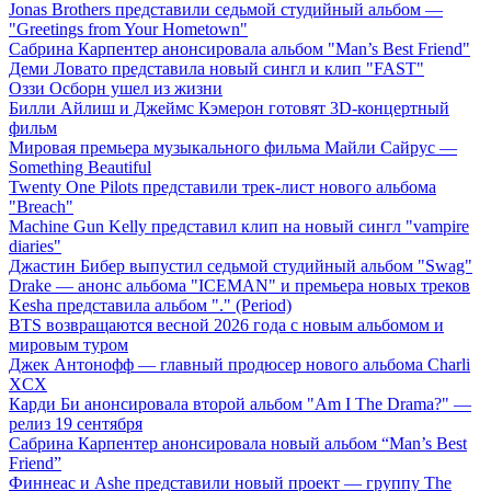
Jonas Brothers представили седьмой студийный альбом —
"Greetings from Your Hometown"
Сабрина Карпентер анонсировала альбом "Man’s Best Friend"
Деми Ловато представила новый сингл и клип "FAST"
Оззи Осборн ушел из жизни
Билли Айлиш и Джеймс Кэмерон готовят 3D-концертный
фильм
Мировая премьера музыкального фильма Майли Сайрус —
Something Beautiful
Twenty One Pilots представили трек-лист нового альбома
"Breach"
Machine Gun Kelly представил клип на новый сингл "vampire
diaries"
Джастин Бибер выпустил седьмой студийный альбом "Swag"
Drake — анонс альбома "ICEMAN" и премьера новых треков
Kesha представила альбом "." (Period)
BTS возвращаются весной 2026 года с новым альбомом и
мировым туром
Джек Антонофф — главный продюсер нового альбома Charli
XCX
Карди Би анонсировала второй альбом "Am I The Drama?" —
релиз 19 сентября
Сабрина Карпентер анонсировала новый альбом “Man’s Best
Friend”
Финнеас и Ashe представили новый проект — группу The