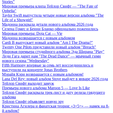
Stories”
Мировая премьера клипа Тейлор Свифт — "The Fate of
Ophelia"
Taylor Swift выпустила четыре новые версии альбома "The
Life of a Showgirl"
Мадонна раскрыла детали нового альбома 2026 года
Селена Гомес и Бенни Бланко официально поженились
Мировая премьера: Doja Cat — Vie
Мадонна возвращается с новым альбомом
Cardi B выпускает новый альбом "Am I The Drama?"
Twenty One Pilots представили новый альбом "Breach"
Мировая премьера студийного альбома Эда Ширана "Play"
Леди Гага дарит нам "The Dead Dance" — мрачный гимн
нового сезона "Wednesday"
Fifth Harmony впервые за семь лет воссоединились и
выступили на концерте Jonas Brothers
Мэрайя Кэри возвращается с новым альбомом!
Lana Del Rey: новый альбом Stove выйдет в январе 2026 года
Тейлор Свифт выходит замуж
Премьера нового альбома Maroon 5 — Love Is Like
Тейлор Свифт раскрыла трек-лист и дату релиза грядущего
альбома
Тейлор Свифт объявляет новую эру
Кристина Агилера и фанатская теория: «3+5=» — намек на 8-
й альбом?