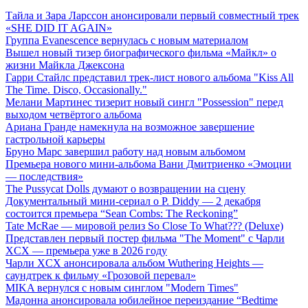
Тайла и Зара Ларссон анонсировали первый совместный трек
«SHE DID IT AGAIN»
Группа Evanescence вернулась с новым материалом
Вышел новый тизер биографического фильма «Майкл» о
жизни Майкла Джексона
Гарри Стайлс представил трек-лист нового альбома "Kiss All
The Time. Disco, Occasionally."
Мелани Мартинес тизерит новый сингл "Possession" перед
выходом четвёртого альбома
Ариана Гранде намекнула на возможное завершение
гастрольной карьеры
Бруно Марс завершил работу над новым альбомом
Премьера нового мини-альбома Вани Дмитриенко «Эмоции
— последствия»
The Pussycat Dolls думают о возвращении на сцену
Документальный мини-сериал о P. Diddy — 2 декабря
состоится премьера “Sean Combs: The Reckoning”
Tate McRae — мировой релиз So Close To What??? (Deluxe)
Представлен первый постер фильма "The Moment" с Чарли
XCX — премьера уже в 2026 году
Чарли XCX анонсировала альбом Wuthering Heights —
саундтрек к фильму «Грозовой перевал»
MIKA вернулся с новым синглом "Modern Times"
Мадонна анонсировала юбилейное переиздание “Bedtime