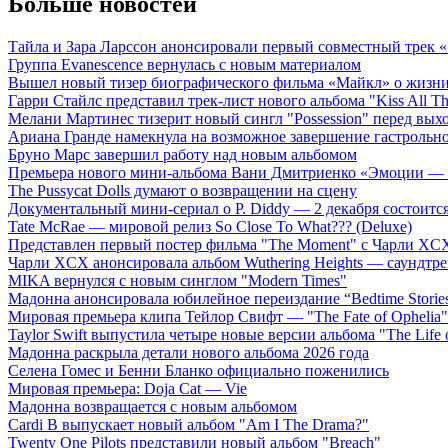
Больше новостей
Тайла и Зара Ларссон анонсировали первый совместный трек
Группа Evanescence вернулась с новым материалом
Вышел новый тизер биографического фильма «Майкл» о жизн
Гарри Стайлс представил трек-лист нового альбома "Kiss All The
Мелани Мартинес тизерит новый сингл "Possession" перед вых
Ариана Гранде намекнула на возможное завершение гастрольн
Бруно Марс завершил работу над новым альбомом
Премьера нового мини-альбома Вани Дмитриенко «Эмоции — 
The Pussycat Dolls думают о возвращении на сцену
Документальный мини-сериал о P. Diddy — 2 декабря состоится
Tate McRae — мировой релиз So Close To What??? (Deluxe)
Представлен первый постер фильма "The Moment" с Чарли XCX
Чарли XCX анонсировала альбом Wuthering Heights — саундтре
MIKA вернулся с новым синглом "Modern Times"
Мадонна анонсировала юбилейное переиздание “Bedtime Storie
Мировая премьера клипа Тейлор Свифт — "The Fate of Ophelia"
Taylor Swift выпустила четыре новые версии альбома "The Life o
Мадонна раскрыла детали нового альбома 2026 года
Селена Гомес и Бенни Бланко официально поженились
Мировая премьера: Doja Cat — Vie
Мадонна возвращается с новым альбомом
Cardi B выпускает новый альбом "Am I The Drama?"
Twenty One Pilots представили новый альбом "Breach"