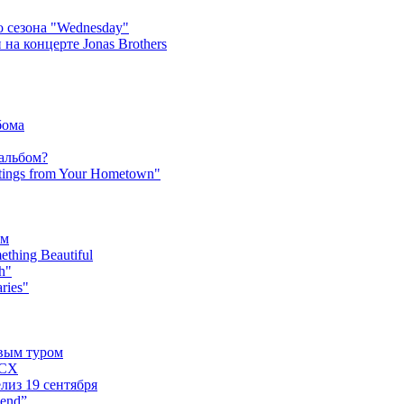
 сезона "Wednesday"
на концерте Jonas Brothers
бома
 альбом?
tings from Your Hometown"
ьм
hing Beautiful
h"
ries"
овым туром
XCX
лиз 19 сентября
iend”