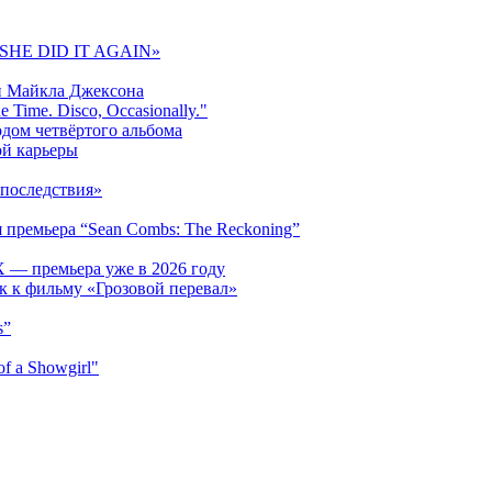
 «SHE DID IT AGAIN»
и Майкла Джексона
 Time. Disco, Occasionally."
одом четвёртого альбома
ой карьеры
последствия»
 премьера “Sean Combs: The Reckoning”
 — премьера уже в 2026 году
к к фильму «Грозовой перевал»
s”
f a Showgirl"