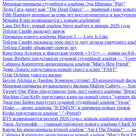
Мировая премьера студийного альбома Эда Ширана "Play"
Леди Гага дарит нам "The Dead Dance" — мрачный гимн нового
Fifth Harmony впервые за семь лет воссоединились и выступили 
Мэрайя Кэри возвращается с новым альбомом!
Lana Del Rey: новый альбом Stove выйдет в январе 2026 года
Тейлор Свифт выходит замуж
Премьера нового альбома Maroon 5 — Love Is Like
Тейлор Свифт раскрыла трек-лист и дату релиза грядущего аль
Тейлор Свифт объявляет новую эру
Кристина Агилера и фанатская теория: «3+5=» — намек на 8-й
Jonas Brothers представили седьмой студийный альбом — "Gree
Сабрина Карпентер анонсировала альбом "Man’s Best Friend"
Деми Ловато представила новый сингл и клип "FAST"
Оззи Осборн ушел из жизни
Билли Айлиш и Джеймс Кэмерон готовят 3D-концертный фил
Мировая премьера музыкального фильма Майли Сайрус — Somet
Twenty One Pilots представили трек-лист нового альбома "Breac
Machine Gun Kelly представил клип на новый сингл "vampire dia
Джастин Бибер выпустил седьмой студийный альбом "Swag"
Drake — анонс альбома "ICEMAN" и премьера новых треков
Kesha представила альбом "." (Period)
BTS возвращаются весной 2026 года с новым альбомом и мир
Джек Антонофф — главный продюсер нового альбома Charli 
Карди Би анонсировала второй альбом "Am I The Drama?" — ре
Сабрина Карпентер анонсировала новый альбом “Man’s Best Fr