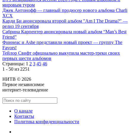
мировым туром
Джек Антонофф — главный продюсер нового альбома Charli
XCX
Карди Би анонсировала второй альбом "Am I The Drama?" —
релиз 19 сентября
Сабрина Карпентер анонсировала новый альбом “Man’s Best
Friend”
Финнеас и Ashe представили новый проект — группу The
Favors!
Тейлор Свифт официально выкупила мастер-треки своих
первых шести альбомов
Страницы:
1
2
3
45
46
1 - 50 из 2251
НИТВ © 2026
Первое независимое
интернет-телевидение
О канале
Контакты
Политика конфиденциальности