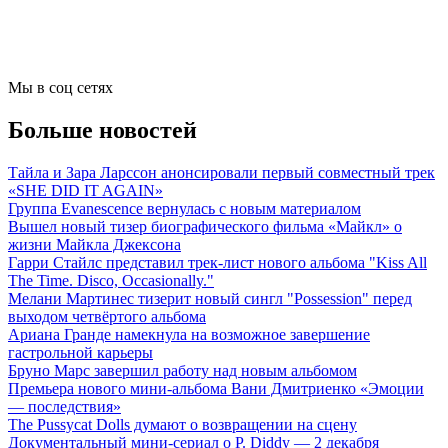
Мы в соц сетях
Больше новостей
Тайла и Зара Ларссон анонсировали первый совместный трек
«SHE DID IT AGAIN»
Группа Evanescence вернулась с новым материалом
Вышел новый тизер биографического фильма «Майкл» о
жизни Майкла Джексона
Гарри Стайлс представил трек-лист нового альбома "Kiss All
The Time. Disco, Occasionally."
Мелани Мартинес тизерит новый сингл "Possession" перед
выходом четвёртого альбома
Ариана Гранде намекнула на возможное завершение
гастрольной карьеры
Бруно Марс завершил работу над новым альбомом
Премьера нового мини-альбома Вани Дмитриенко «Эмоции
— последствия»
The Pussycat Dolls думают о возвращении на сцену
Документальный мини-сериал о P. Diddy — 2 декабря