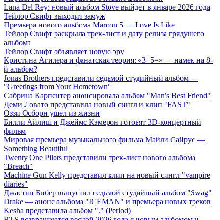
Lana Del Rey: новый альбом Stove выйдет в январе 2026 года
Тейлор Свифт выходит замуж
Премьера нового альбома Maroon 5 — Love Is Like
Тейлор Свифт раскрыла трек-лист и дату релиза грядущего
альбома
Тейлор Свифт объявляет новую эру
Кристина Агилера и фанатская теория: «3+5=» — намек на 8-
й альбом?
Jonas Brothers представили седьмой студийный альбом —
"Greetings from Your Hometown"
Сабрина Карпентер анонсировала альбом "Man’s Best Friend"
Деми Ловато представила новый сингл и клип "FAST"
Оззи Осборн ушел из жизни
Билли Айлиш и Джеймс Кэмерон готовят 3D-концертный
фильм
Мировая премьера музыкального фильма Майли Сайрус —
Something Beautiful
Twenty One Pilots представили трек-лист нового альбома
"Breach"
Machine Gun Kelly представил клип на новый сингл "vampire
diaries"
Джастин Бибер выпустил седьмой студийный альбом "Swag"
Drake — анонс альбома "ICEMAN" и премьера новых треков
Kesha представила альбом "." (Period)
BTS возвращаются весной 2026 года с новым альбомом и