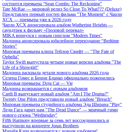
состоится премьера “Sean Combs: The Reckoning”
Tate McRae — мировой релиз So Close To What??? (Deluxe)
Представлен первый постер фильма "The Moment" с Чарли
XCX — премьера уже в 2026 году
Чарли XCX анонсировала альбом Wuthering Heights —
саундтрек к фильму «Грозовой перевал»
MIKA вернулся с новым синглом "Modern Times"
Мадонна анонсировала юбилейное переиздание “Bedtime
Stories”
Мировая премьера клипа Тейлор Свифт — "The Fate of
Ophelia"
Taylor Swift выпустила четыре новые версии альбома "The
Life of a Showgirl"
Мадонна раскрыла детали нового альбома 2026 года
Селена Гомес и Бенни Бланко официально поженились
Мировая премьера: Doja Cat — Vie
Мадонна возвращается с новым альбомом
Cardi B выпускает новый альбом "Am I The Drama?"
Twenty One Pilots представили новый альбом "Breach"
Мировая премьера студийного альбома Эда Ширана "Play"
Леди Гага дарит нам "The Dead Dance" — мрачный гимн
нового сезона "Wednesday"
Fifth Harmony впервые за семь лет воссоединились и
выступили на концерте Jonas Brothers
Мэрайя Кэри возвращается с новым альбомом!