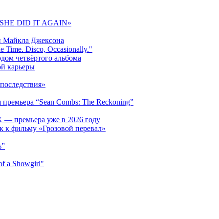
 «SHE DID IT AGAIN»
и Майкла Джексона
 Time. Disco, Occasionally."
одом четвёртого альбома
ой карьеры
последствия»
 премьера “Sean Combs: The Reckoning”
 — премьера уже в 2026 году
к к фильму «Грозовой перевал»
s”
f a Showgirl"