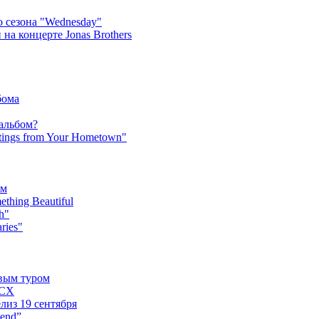
 сезона "Wednesday"
на концерте Jonas Brothers
бома
 альбом?
tings from Your Hometown"
ьм
hing Beautiful
h"
ries"
овым туром
XCX
лиз 19 сентября
iend”