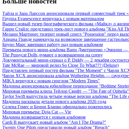
Больше новостей
Тайла и Зара Ларссон анонсировали первый совместный трек
Группа Evanescence вернулась с новым материалом
Вышел новый тизер биографического фильма «Майкл» о жизн
Гарри Стайлс представил трек-лист нового альбома "Kiss All The
Мелани Мартинес тизерит новый сингл "Possession" перед вых
Ариана Гранде намекнула на возможное завершение гастрольн
Бруно Марс завершил работу над новым альбомом
Премьера нового мини-альбома Вани Дмитриенко «Эмоции — 
The Pussycat Dolls думают о возвращении на сцену
Документальный мини-сериал о P. Diddy — 2 декабря состоится
Tate McRae — мировой релиз So Close To What??? (Deluxe)
Представлен первый постер фильма "The Moment" с Чарли XCX
Чарли XCX анонсировала альбом Wuthering Heights — саундтре
MIKA вернулся с новым синглом "Modern Times"
Мадонна анонсировала юбилейное переиздание “Bedtime Storie
Мировая премьера клипа Тейлор Свифт — "The Fate of Ophelia"
Taylor Swift выпустила четыре новые версии альбома "The Life o
Мадонна раскрыла детали нового альбома 2026 года
Селена Гомес и Бенни Бланко официально поженились
Мировая премьера: Doja Cat — Vie
Мадонна возвращается с новым альбомом
Cardi B выпускает новый альбом "Am I The Drama?"
Twenty One Pilots представили новый альбом "Breach"