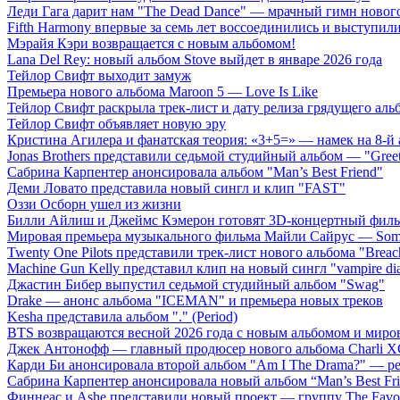
Леди Гага дарит нам "The Dead Dance" — мрачный гимн нового
Fifth Harmony впервые за семь лет воссоединились и выступили 
Мэрайя Кэри возвращается с новым альбомом!
Lana Del Rey: новый альбом Stove выйдет в январе 2026 года
Тейлор Свифт выходит замуж
Премьера нового альбома Maroon 5 — Love Is Like
Тейлор Свифт раскрыла трек-лист и дату релиза грядущего аль
Тейлор Свифт объявляет новую эру
Кристина Агилера и фанатская теория: «3+5=» — намек на 8-й
Jonas Brothers представили седьмой студийный альбом — "Gree
Сабрина Карпентер анонсировала альбом "Man’s Best Friend"
Деми Ловато представила новый сингл и клип "FAST"
Оззи Осборн ушел из жизни
Билли Айлиш и Джеймс Кэмерон готовят 3D-концертный фил
Мировая премьера музыкального фильма Майли Сайрус — Somet
Twenty One Pilots представили трек-лист нового альбома "Breac
Machine Gun Kelly представил клип на новый сингл "vampire dia
Джастин Бибер выпустил седьмой студийный альбом "Swag"
Drake — анонс альбома "ICEMAN" и премьера новых треков
Kesha представила альбом "." (Period)
BTS возвращаются весной 2026 года с новым альбомом и мир
Джек Антонофф — главный продюсер нового альбома Charli 
Карди Би анонсировала второй альбом "Am I The Drama?" — ре
Сабрина Карпентер анонсировала новый альбом “Man’s Best Fr
Финнеас и Ashe представили новый проект — группу The Favo