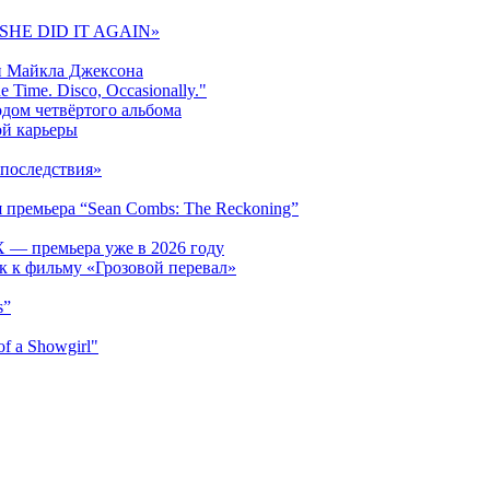
 «SHE DID IT AGAIN»
и Майкла Джексона
 Time. Disco, Occasionally."
одом четвёртого альбома
ой карьеры
последствия»
 премьера “Sean Combs: The Reckoning”
 — премьера уже в 2026 году
к к фильму «Грозовой перевал»
s”
f a Showgirl"