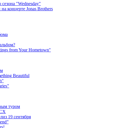
 сезона "Wednesday"
на концерте Jonas Brothers
бома
 альбом?
tings from Your Hometown"
ьм
hing Beautiful
h"
ries"
овым туром
XCX
лиз 19 сентября
iend”
rs!