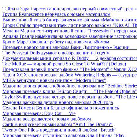
Тайла и Зара Ларссон анонсировали первый совместный трек
Группа Evanescence вернулась с новым материалом
Вышел новый тизер биографического фильма «Майкл» о жизн
Гарри Стайлс представил трек-лист нового альбома "Kiss All The
Мелани Мартинес тизерит новый сингл "Possession" перед вых
Ариана Гранде намекнула на возможное завершение гастрольн
Бруно Марс завершил работу над новым альбомом
Премьера нового мини-альбома Вани Дмитриенко «Эмоции — 
The Pussycat Dolls думают о возвращении на сцену
Документальный мини-сериал о P. Diddy — 2 декабря состоится
Tate McRae — мировой релиз So Close To What??? (Deluxe)
Представлен первый постер фильма "The Moment" с Чарли XCX
Чарли XCX анонсировала альбом Wuthering Heights — саундтре
MIKA вернулся с новым синглом "Modern Times"
Мадонна анонсировала юбилейное переиздание “Bedtime Storie
Мировая премьера клипа Тейлор Свифт — "The Fate of Ophelia"
Taylor Swift выпустила четыре новые версии альбома "The Life o
Мадонна раскрыла детали нового альбома 2026 года
Селена Гомес и Бенни Бланко официально поженились
Мировая премьера: Doja Cat — Vie
Мадонна возвращается с новым альбомом
Cardi B выпускает новый альбом "Am I The Drama?"
Twenty One Pilots представили новый альбом "Breach"
Мировая премьера студийного альбома Эда Ширана "Play"