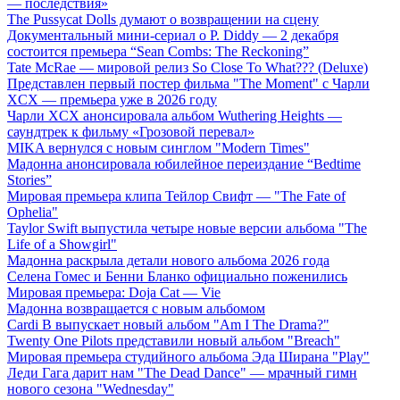
— последствия»
The Pussycat Dolls думают о возвращении на сцену
Документальный мини-сериал о P. Diddy — 2 декабря
состоится премьера “Sean Combs: The Reckoning”
Tate McRae — мировой релиз So Close To What??? (Deluxe)
Представлен первый постер фильма "The Moment" с Чарли
XCX — премьера уже в 2026 году
Чарли XCX анонсировала альбом Wuthering Heights —
саундтрек к фильму «Грозовой перевал»
MIKA вернулся с новым синглом "Modern Times"
Мадонна анонсировала юбилейное переиздание “Bedtime
Stories”
Мировая премьера клипа Тейлор Свифт — "The Fate of
Ophelia"
Taylor Swift выпустила четыре новые версии альбома "The
Life of a Showgirl"
Мадонна раскрыла детали нового альбома 2026 года
Селена Гомес и Бенни Бланко официально поженились
Мировая премьера: Doja Cat — Vie
Мадонна возвращается с новым альбомом
Cardi B выпускает новый альбом "Am I The Drama?"
Twenty One Pilots представили новый альбом "Breach"
Мировая премьера студийного альбома Эда Ширана "Play"
Леди Гага дарит нам "The Dead Dance" — мрачный гимн
нового сезона "Wednesday"