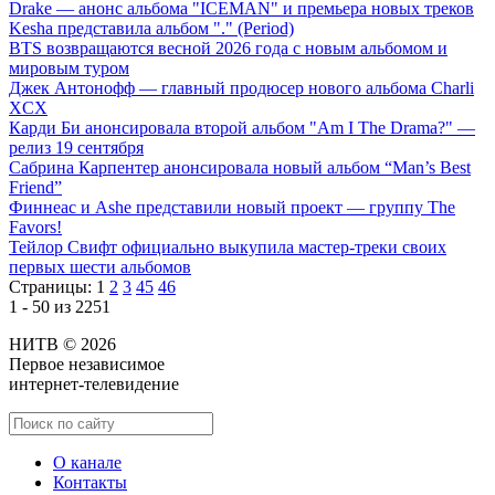
Drake — анонс альбома "ICEMAN" и премьера новых треков
Kesha представила альбом "." (Period)
BTS возвращаются весной 2026 года с новым альбомом и
мировым туром
Джек Антонофф — главный продюсер нового альбома Charli
XCX
Карди Би анонсировала второй альбом "Am I The Drama?" —
релиз 19 сентября
Сабрина Карпентер анонсировала новый альбом “Man’s Best
Friend”
Финнеас и Ashe представили новый проект — группу The
Favors!
Тейлор Свифт официально выкупила мастер-треки своих
первых шести альбомов
Страницы:
1
2
3
45
46
1 - 50 из 2251
НИТВ © 2026
Первое независимое
интернет-телевидение
О канале
Контакты