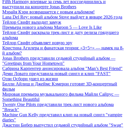
Fifth Harmony впервые за семь лет воссоединились и
выступили на концерте Jonas Brothers
Мэрайя Кэри возвращается с новым альбомом!
Lana Del Rey: новый альбом Stove выйдет в январе 2026 года
Тейлор Свифт выходит замуж
Премьера нового альбома Maroon 5 — Love Is Like
Тейлор Свифт раскрыла трек-лист и дату релиза грядущего
альбома
Тейлор Свифт объявляет новую эру
Кристина Агилера и фанатская теория: «3+5=» — намек на 8-
й альбом?
Jonas Brothers представили седьмой студийный альбом —
"Greetings from Your Hometown"
Сабрина Карпентер анонсировала альбом "Man’s Best Friend"
Деми Ловато представила новый сингл и клип "FAST"
Оззи Осборн ушел из жизни
Билли Айлиш и Джеймс Кэмерон готовят 3D-концертный
фильм
Мировая премьера музыкального фильма Майли Сайрус —
Something Beautiful
Twenty One Pilots представили трек-лист нового альбома
"Breach"
Machine Gun Kelly представил клип на новый сингл "vampire
diaries"
Джастин Бибер выпустил седьмой студийный альбом "Swag"