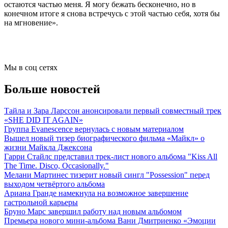
остаются частью меня. Я могу бежать бесконечно, но в
конечном итоге я снова встречусь с этой частью себя, хотя бы
на мгновение».
Мы в соц сетях
Больше новостей
Тайла и Зара Ларссон анонсировали первый совместный трек
«SHE DID IT AGAIN»
Группа Evanescence вернулась с новым материалом
Вышел новый тизер биографического фильма «Майкл» о
жизни Майкла Джексона
Гарри Стайлс представил трек-лист нового альбома "Kiss All
The Time. Disco, Occasionally."
Мелани Мартинес тизерит новый сингл "Possession" перед
выходом четвёртого альбома
Ариана Гранде намекнула на возможное завершение
гастрольной карьеры
Бруно Марс завершил работу над новым альбомом
Премьера нового мини-альбома Вани Дмитриенко «Эмоции