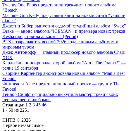
Twenty One Pilots представили трек-лист нового альбома
"Breach"
Machine Gun Kelly представил клип на новый сингл "vampire
diaries"
Джастин Бибер выпустил седьмой студийный альбом "Swag"
Drake — анонс альбома "ICEMAN" и премьера новых треков
Kesha представила альбом "." (Period)
BTS возвращаются весной 2026 года с новым альбомом и
мировым туром
Джек Антонофф — главный продюсер нового альбома Charli
XCX
Карди Би анонсировала второй альбом "Am I The Drama?" —
релиз 19 сентября
Сабрина Карпентер анонсировала новый альбом “Man’s Best
Friend”
Финнеас и Ashe представили новый проект — группу The
Favors!
Тейлор Свифт официально выкупила мастер-треки своих
первых шести альбомов
Страницы:
1
2
3
45
46
1 - 50 из 2251
НИТВ © 2026
Первое независимое
интернет-телевидение