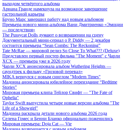
выходом четвёртого альбома
Ариана Гранде намекнула на возможное завершение
гастрольной карьеры
Бруно Марс завершил работу над новым альбомом
Премьера нового мини-альбома Вани Дмитриенко «Эмоции
— последствия»
The Pussycat Dolls думают о возвращении на сцену
Документальный мини-сериал о P. Diddy — 2 декабря
состоится премьера “Sean Combs: The Reckoning”
Tate McRae — мировой релиз So Close To What??? (Deluxe)
Представлен первый постер фильма "The Moment" с Чарли
XCX — премьера уже в 2026 году
Чарли XCX анонсировала альбом Wuthering Heights —
саундтрек к фильму «Грозовой перевал»
MIKA вернулся с новым синглом "Modern Times"
Мадонна анонсировала юбилейное переиздание “Bedtime
Stories”
Мировая премьера клипа Тейлор Свифт — "The Fate of
Ophelia"
Taylor Swift выпустила четыре новые версии альбома "The
Life of a Showgirl"
Мадонна раскрыла детали нового альбома 2026 года
Селена Гомес и Бенни Бланко официально поженились
Мировая премьера: Doja Cat — Vie
Мадонна возвращается с новым альбомом