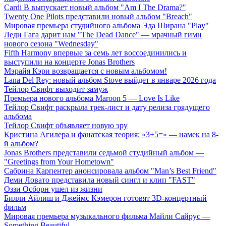
Cardi B выпускает новый альбом "Am I The Drama?"
Twenty One Pilots представили новый альбом "Breach"
Мировая премьера студийного альбома Эда Ширана "Play"
Леди Гага дарит нам "The Dead Dance" — мрачный гимн
нового сезона "Wednesday"
Fifth Harmony впервые за семь лет воссоединились и
выступили на концерте Jonas Brothers
Мэрайя Кэри возвращается с новым альбомом!
Lana Del Rey: новый альбом Stove выйдет в январе 2026 года
Тейлор Свифт выходит замуж
Премьера нового альбома Maroon 5 — Love Is Like
Тейлор Свифт раскрыла трек-лист и дату релиза грядущего
альбома
Тейлор Свифт объявляет новую эру
Кристина Агилера и фанатская теория: «3+5=» — намек на 8-
й альбом?
Jonas Brothers представили седьмой студийный альбом —
"Greetings from Your Hometown"
Сабрина Карпентер анонсировала альбом "Man’s Best Friend"
Деми Ловато представила новый сингл и клип "FAST"
Оззи Осборн ушел из жизни
Билли Айлиш и Джеймс Кэмерон готовят 3D-концертный
фильм
Мировая премьера музыкального фильма Майли Сайрус —
Something Beautiful