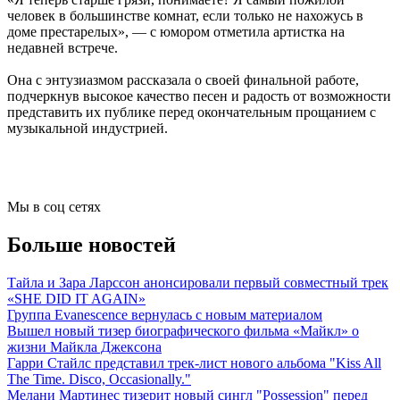
человек в большинстве комнат, если только не нахожусь в
доме престарелых», — с юмором отметила артистка на
недавней встрече.
Она с энтузиазмом рассказала о своей финальной работе,
подчеркнув высокое качество песен и радость от возможности
представить их публике перед окончательным прощанием с
музыкальной индустрией.
Мы в соц сетях
Больше новостей
Тайла и Зара Ларссон анонсировали первый совместный трек
«SHE DID IT AGAIN»
Группа Evanescence вернулась с новым материалом
Вышел новый тизер биографического фильма «Майкл» о
жизни Майкла Джексона
Гарри Стайлс представил трек-лист нового альбома "Kiss All
The Time. Disco, Occasionally."
Мелани Мартинес тизерит новый сингл "Possession" перед