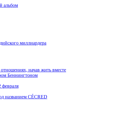
ый альбом
ндийского миллиардера
 отношениях, начав жить вместе
ером Беннингтоном
2 февраля
 под названием CÉCRED