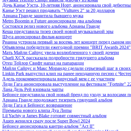
Дочь Канье Уэста, 10-летняя Норт, анонсировала свой дебютн
Канье Уэст решил продавать "Vultures 2" за 20 долларов
Ариана Гранде защитила бывшего мужа
Metro Boomin и Future анонсировали два альбома
Состоялся релиз нового альбома Арианы Гранде
Кеша представила тизер своей новой музыкальной эры
Шуга анонсировал фильм-концерт
Рианна устроила первый за восемь лет концерт перед сыном и
Объявлены победители ежегодной премии "BRIT Awards 2024"
Мать Майли Сайрус увела возлюбленного у своей дочери
Charli XCX рассказала подробности грядущего альбома
Отец Тейлор Свифт напал на папарацци
Майли Сайрус и Макс Морандо сделали серьезный шаг в своих
Linkin Park выпустил клип на ранее неизданную песню с Чест
Адель прокомментировала вирусный мем с ее участием
Леди Гага анонсировала выступление на фестивале "Fortnite" 2
Лана Дель Рей взорвала чарты
Бейонсе представила свой новый бренд по уходу за волосами
Ариана Гранде продолжает тизерить грядущий альбом
Леди Гага и Бейонсе: возвращение
Премьера нового клипа Дуа Липы
Lil Yachty и James Blake готовят совместный альбом
Ашер женился сразу после Super Bowl 2024
Бейонсе анонсировала кантри-альбом "Act II"