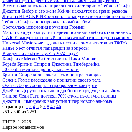
Usher выпустил девятый сольный альбом "Coming Home"
В сети появились конспирологические теории о Тейлор Свифт
Джастин Бибер и его жена Хейли находятся на грани развода
Лиса из BLACKPINK объявила о запуске своего собственного
Тейлор Свифт анонсировала новый альбом!
Состоялась церемония вручения Грэмми
Майли Сайрус выпустит перезаписанный альбом отклоненных
TWICE выпустили новый англоязычный сингл под названием "
Universal Music хочет удалить песни своих артистов из TikTok
Канье Уэст отчитал папарацци за вопросы
Выйдет ли альбом Jay-Z в 2024 году?
Конфликт Меган Зи Стэллион и Ники Минаж
Борьба Бритни Спирс и Джастина Тимберлейка
50 Cent изменился до неузнаваемости
Бритни Спирс вновь оказалась в центре скандала
Селена Гомес рассказала о принятии своего тела
Оззи Осборн сообщил о прощальном концерте
Джейсон Деруло раскрыл подробности грядущего альбома
Танцор Леди Гаги потерял 70% слуха из-за тура певицы
Джастин Тимберлейк выпустил тизер нового альбома
Страницы:
1
2
4
5
6
7
8
45
46
251 - 300 из 2251
НИТВ © 2026
Первое независимое