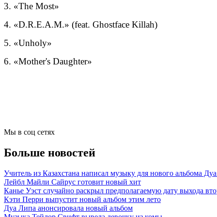
3. «The Most»
4. «D.R.E.A.M.» (feat. Ghostface Killah)
5. «Unholy»
6. «Mother's Daughter»
Мы в соц сетях
Больше новостей
Учитель из Казахстана написал музыку для нового альбома Ду
Лейбл Майли Сайрус готовит новый хит
Канье Уэст случайно раскрыл предполагаемую дату выхода втор
Кэти Перри выпустит новый альбом этим лето
Дуа Липа анонсировала новый альбом
Музыка Тейлор Свифт вывела девочку из комы