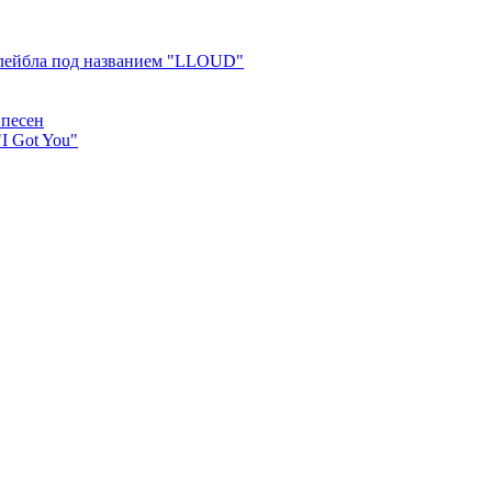
 лейбла под названием "LLOUD"
 песен
I Got You"