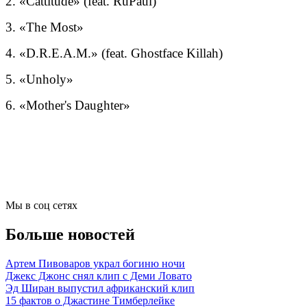
2. «Cattitude» (feat. RuPaul)
3. «The Most»
4. «D.R.E.A.M.» (feat. Ghostface Killah)
5. «Unholy»
6. «Mother's Daughter»
Мы в соц сетях
Больше новостей
Артем Пивоваров украл богиню ночи
Джекс Джонс снял клип с Деми Ловато
Эд Ширан выпустил африканский клип
15 фактов о Джастине Тимберлейке