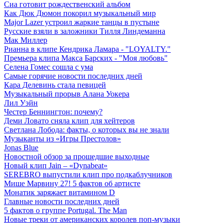
Сиа готовит рождественский альбом
Как Дюк Дюмон покорил музыкальный мир
Major Lazer устроил жаркие танцы в пустыне
Русские взяли в заложники Тилля Линдеманна
Мак Миллер
Рианна в клипе Кендрика Ламара - "LOYALTY."
Премьера клипа Макса Барских - "Моя любовь"
Селена Гомес сошла с ума
Самые горячие новости последних дней
Кара Делевинь стала певицей
Музыкальный прорыв Алана Уокера
Лил Уэйн
Честер Беннингтон: почему?
Деми Ловато сняла клип для хейтеров
Светлана Лобода: факты, о которых вы не знали
Музыканты из «Игры Престолов»
Jonas Blue
Новостной обзор за прошедшие выходные
Новый клип Jain – «Dynabeat»
SEREBRO выпустили клип про подкаблучников
Мише Марвину 27! 5 фактов об артисте
Монатик заряжает витамином D
Главные новости последних дней
5 фактов о группе Portugal. The Man
Новые треки от американских королев поп-музыки