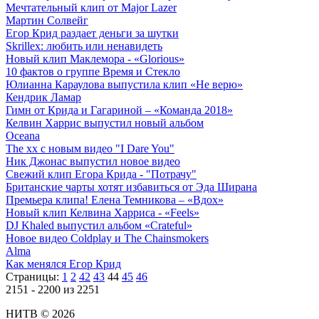
Мечтательный клип от Major Lazer
Мартин Солвейг
Егор Крид раздает деньги за шутки
Skrillex: любить или ненавидеть
Новый клип Маклемора - «Glorious»
10 фактов о группе Время и Стекло
Юлианна Караулова выпустила клип «Не верю»
Кендрик Ламар
Гимн от Крида и Гагариной – «Команда 2018»
Келвин Харрис выпустил новый альбом
Oceana
The xx с новым видео "I Dare You"
Ник Джонас выпустил новое видео
Свежий клип Егора Крида - "Потрачу"
Британские чарты хотят избавиться от Эда Ширана
Премьера клипа! Елена Темникова – «Вдох»
Новый клип Келвина Харриса - «Feels»
DJ Khaled выпустил альбом «Crateful»
Новое видео Coldplay и The Chainsmokers
Alma
Как менялся Егор Крид
Страницы:
1
2
42
43
44
45
46
2151 - 2200 из 2251
НИТВ © 2026