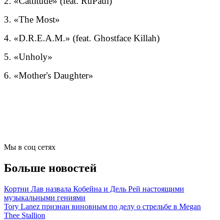
2. «Cattitude» (feat. RuPaul)
3. «The Most»
4. «D.R.E.A.M.» (feat. Ghostface Killah)
5. «Unholy»
6. «Mother's Daughter»
Мы в соц сетях
Больше новостей
Кортни Лав назвала Кобейна и Дель Рей настоящими
музыкальными гениями
Tory Lanez признан виновным по делу о стрельбе в Megan
Thee Stallion