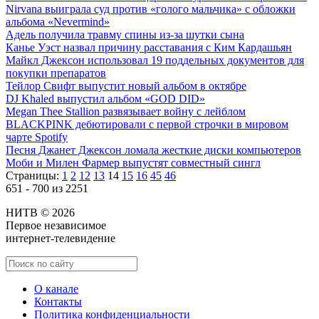
Nirvana выиграла суд против «голого мальчика» с обложки
альбома «Nevermind»
Адель получила травму спины из-за шутки сына
Канье Уэст назвал причину расставания с Ким Кардашьян
Майкл Джексон использовал 19 поддельных документов для
покупки препаратов
Тейлор Свифт выпустит новый альбом в октябре
DJ Khaled выпустил альбом «GOD DID»
Megan Thee Stallion развязывает войну с лейблом
BLACKPINK дебютировали с первой строчки в мировом
чарте Spotify
Песня Джанет Джексон ломала жесткие диски компьютеров
Моби и Милен Фармер выпустят совместный сингл
Страницы:
1
2
12
13
14
15
16
45
46
651 - 700 из 2251
НИТВ © 2026
Первое независимое
интернет-телевидение
О канале
Контакты
Политика конфиденциальности