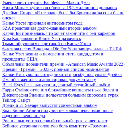
Умер солист группы Faithless — Макси Джаз
Ники Минаж купила особняк за 19,5 миллионов долларов
Джейми Спирс: «Я не знаю, была бы Бритни жива если бы не
опека»
Канье Уэста признали антисемитом года
SZA представила долгожданный второй альбом
Карди Би призналась, что хочет закончить с рэп-карьерой
Ким Кардашьян и Канье Уэст развелись
Трамп обрушился с критикой на Канье Уэста
6-летняя песня Викенда «Die For You» завирусилась в TikTok
Канье Уэст заявил о намерении стать кандидатом в
президенты США
Объявлены победители премии «American Music Awards 2022»
Премия «Грэмми – 2023»: полный список номинантов
Канье Уэст уволил сотрудника за просьбу послушать Дрэйка
Иманбек женился и анонсировал документалку
Black Eyes Peas выпустили девятый студийный альбом
Гарри Стайлс отменил ближайшие концерты из-за болезни
Дискография Рианны пользуется большим спросом в турах
Тейлор Свифт
Дрэйк и 21 Savage выпустят совместный альбом
Брат Билли Айлиш получил несколько переломов после
падения с велосипеда
Рианна выпустила первый сольный трек за шесть лет
Бейонсе устроила головную боль комитету «Грэмми»