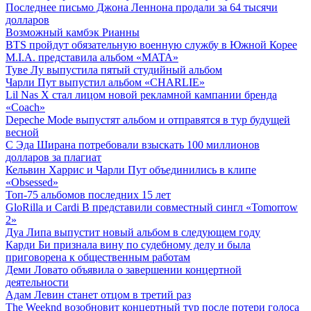
Последнее письмо Джона Леннона продали за 64 тысячи
долларов
Возможный камбэк Рианны
BTS пройдут обязательную военную службу в Южной Корее
M.I.A. представила альбом «MATA»
Туве Лу выпустила пятый студийный альбом
Чарли Пут выпустил альбом «CHARLIE»
Lil Nas X стал лицом новой рекламной кампании бренда
«Coach»
Depeche Mode выпустят альбом и отправятся в тур будущей
весной
С Эда Ширана потребовали взыскать 100 миллионов
долларов за плагиат
Кельвин Харрис и Чарли Пут объединились в клипе
«Obsessed»
Топ-75 альбомов последних 15 лет
GloRilla и Cardi B представили совместный сингл «Tomorrow
2»
Дуа Липа выпустит новый альбом в следующем году
Карди Би признала вину по судебному делу и была
приговорена к общественным работам
Деми Ловато объявила о завершении концертной
деятельности
Адам Левин станет отцом в третий раз
The Weeknd возобновит концертный тур после потери голоса