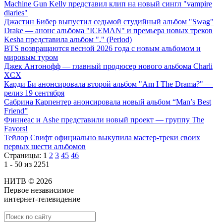
Machine Gun Kelly представил клип на новый сингл "vampire
diaries"
Джастин Бибер выпустил седьмой студийный альбом "Swag"
Drake — анонс альбома "ICEMAN" и премьера новых треков
Kesha представила альбом "." (Period)
BTS возвращаются весной 2026 года с новым альбомом и
мировым туром
Джек Антонофф — главный продюсер нового альбома Charli
XCX
Карди Би анонсировала второй альбом "Am I The Drama?" —
релиз 19 сентября
Сабрина Карпентер анонсировала новый альбом “Man’s Best
Friend”
Финнеас и Ashe представили новый проект — группу The
Favors!
Тейлор Свифт официально выкупила мастер-треки своих
первых шести альбомов
Страницы:
1
2
3
45
46
1 - 50 из 2251
НИТВ © 2026
Первое независимое
интернет-телевидение