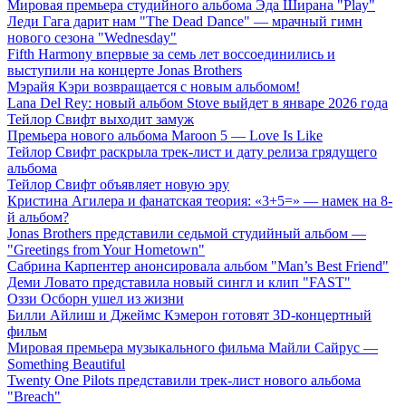
Мировая премьера студийного альбома Эда Ширана "Play"
Леди Гага дарит нам "The Dead Dance" — мрачный гимн
нового сезона "Wednesday"
Fifth Harmony впервые за семь лет воссоединились и
выступили на концерте Jonas Brothers
Мэрайя Кэри возвращается с новым альбомом!
Lana Del Rey: новый альбом Stove выйдет в январе 2026 года
Тейлор Свифт выходит замуж
Премьера нового альбома Maroon 5 — Love Is Like
Тейлор Свифт раскрыла трек-лист и дату релиза грядущего
альбома
Тейлор Свифт объявляет новую эру
Кристина Агилера и фанатская теория: «3+5=» — намек на 8-
й альбом?
Jonas Brothers представили седьмой студийный альбом —
"Greetings from Your Hometown"
Сабрина Карпентер анонсировала альбом "Man’s Best Friend"
Деми Ловато представила новый сингл и клип "FAST"
Оззи Осборн ушел из жизни
Билли Айлиш и Джеймс Кэмерон готовят 3D-концертный
фильм
Мировая премьера музыкального фильма Майли Сайрус —
Something Beautiful
Twenty One Pilots представили трек-лист нового альбома
"Breach"