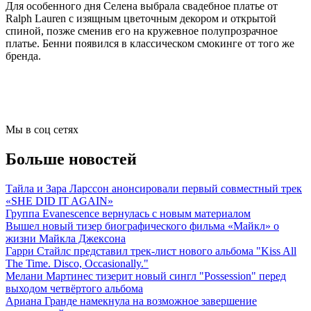
Для особенного дня Селена выбрала свадебное платье от
Ralph Lauren с изящным цветочным декором и открытой
спиной, позже сменив его на кружевное полупрозрачное
платье. Бенни появился в классическом смокинге от того же
бренда.
Мы в соц сетях
Больше новостей
Тайла и Зара Ларссон анонсировали первый совместный трек
«SHE DID IT AGAIN»
Группа Evanescence вернулась с новым материалом
Вышел новый тизер биографического фильма «Майкл» о
жизни Майкла Джексона
Гарри Стайлс представил трек-лист нового альбома "Kiss All
The Time. Disco, Occasionally."
Мелани Мартинес тизерит новый сингл "Possession" перед
выходом четвёртого альбома
Ариана Гранде намекнула на возможное завершение