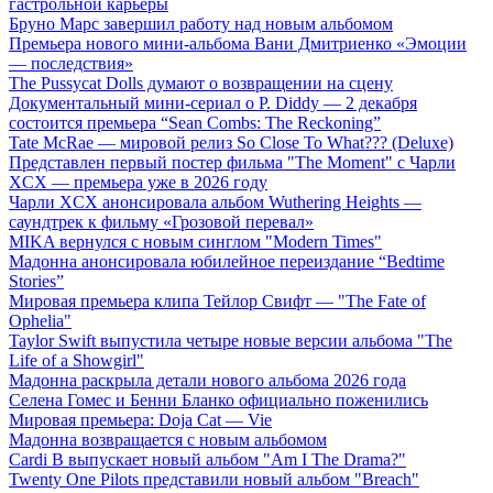
гастрольной карьеры
Бруно Марс завершил работу над новым альбомом
Премьера нового мини-альбома Вани Дмитриенко «Эмоции
— последствия»
The Pussycat Dolls думают о возвращении на сцену
Документальный мини-сериал о P. Diddy — 2 декабря
состоится премьера “Sean Combs: The Reckoning”
Tate McRae — мировой релиз So Close To What??? (Deluxe)
Представлен первый постер фильма "The Moment" с Чарли
XCX — премьера уже в 2026 году
Чарли XCX анонсировала альбом Wuthering Heights —
саундтрек к фильму «Грозовой перевал»
MIKA вернулся с новым синглом "Modern Times"
Мадонна анонсировала юбилейное переиздание “Bedtime
Stories”
Мировая премьера клипа Тейлор Свифт — "The Fate of
Ophelia"
Taylor Swift выпустила четыре новые версии альбома "The
Life of a Showgirl"
Мадонна раскрыла детали нового альбома 2026 года
Селена Гомес и Бенни Бланко официально поженились
Мировая премьера: Doja Cat — Vie
Мадонна возвращается с новым альбомом
Cardi B выпускает новый альбом "Am I The Drama?"
Twenty One Pilots представили новый альбом "Breach"