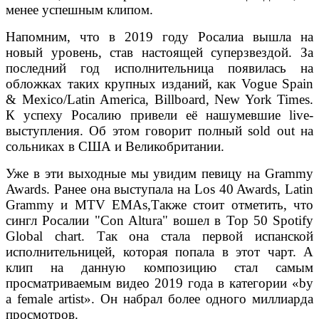
менее успешным клипом.
Напомним, что в 2019 году Росалиа вышла на
новый уровень, став настоящей суперзвездой. За
последний год исполнительница появилась на
обложках таких крупных изданий, как Vogue Spain
& Mexico/Latin America, Billboard, New York Times.
К успеху Росалию привели её нашумевшие live-
выступления. Об этом говорит полный sold out на
сольниках в США и Великобритании.
Уже в эти выходные мы увидим певицу на Grammy
Awards. Ранее она выступала на Los 40 Awards, Latin
Grammy и MTV EMAs,Также стоит отметить, что
сингл Росалии "Con Altura" вошел в Top 50 Spotify
Global chart. Так она стала первой испанской
исполнительницей, которая попала в этот чарт. А
клип на данную композицию стал самым
просматриваемым видео 2019 года в категории «by
a female artist». Он набрал более одного миллиарда
просмотров.