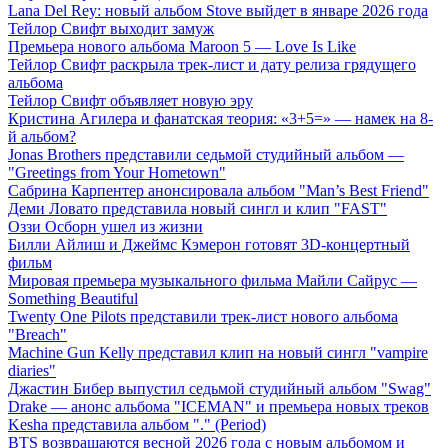
Lana Del Rey: новый альбом Stove выйдет в январе 2026 года
Тейлор Свифт выходит замуж
Премьера нового альбома Maroon 5 — Love Is Like
Тейлор Свифт раскрыла трек-лист и дату релиза грядущего
альбома
Тейлор Свифт объявляет новую эру
Кристина Агилера и фанатская теория: «3+5=» — намек на 8-
й альбом?
Jonas Brothers представили седьмой студийный альбом —
"Greetings from Your Hometown"
Сабрина Карпентер анонсировала альбом "Man’s Best Friend"
Деми Ловато представила новый сингл и клип "FAST"
Оззи Осборн ушел из жизни
Билли Айлиш и Джеймс Кэмерон готовят 3D-концертный
фильм
Мировая премьера музыкального фильма Майли Сайрус —
Something Beautiful
Twenty One Pilots представили трек-лист нового альбома
"Breach"
Machine Gun Kelly представил клип на новый сингл "vampire
diaries"
Джастин Бибер выпустил седьмой студийный альбом "Swag"
Drake — анонс альбома "ICEMAN" и премьера новых треков
Kesha представила альбом "." (Period)
BTS возвращаются весной 2026 года с новым альбомом и