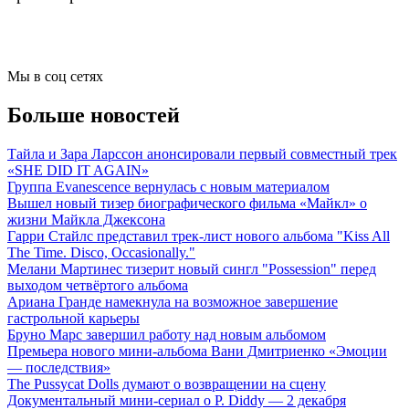
Мы в соц сетях
Больше новостей
Тайла и Зара Ларссон анонсировали первый совместный трек
«SHE DID IT AGAIN»
Группа Evanescence вернулась с новым материалом
Вышел новый тизер биографического фильма «Майкл» о
жизни Майкла Джексона
Гарри Стайлс представил трек-лист нового альбома "Kiss All
The Time. Disco, Occasionally."
Мелани Мартинес тизерит новый сингл "Possession" перед
выходом четвёртого альбома
Ариана Гранде намекнула на возможное завершение
гастрольной карьеры
Бруно Марс завершил работу над новым альбомом
Премьера нового мини-альбома Вани Дмитриенко «Эмоции
— последствия»
The Pussycat Dolls думают о возвращении на сцену
Документальный мини-сериал о P. Diddy — 2 декабря