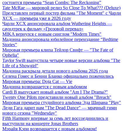
состоится премьера “Sean Combs: The Reckoning”
Tate McRae — мировой релиз So Close To What??? (Deluxe)
Представлен первый постер фильма "The Moment" с Чарли
XCX — премьера уже в 2026 году
Чарли XCX анонсировала альбом Wuthering Heights —
саундтрек к фильму «Грозовой перевал»
MIKA вернулся с новым синглом "Modern Times"
Мадонна анонсировала юбилейное переиздание “Bedtime
Stories”
Мировая премьера клипа Тейлор Свифт — "The Fate of
Ophelia"
Taylor Swift выпустила четыре новые версии альбома "The
Life of a Showgirl"
Мадонна раскрыла детали нового альбома 2026 года
Селена Гомес и Бенни Бланко официально поженились
Мировая премьера: Doja Cat — Vie
Мадонна возвращается с новым альбомом
Cardi B выпускает новый альбом "Am I The Drama?"
Twenty One Pilots представили новый альбом "Breach"
Мировая премьера студийного альбома Эда Ширана "Play"
Леди Гага дарит нам "The Dead Dance" — мрачный гимн
нового сезона "Wednesday"
Fifth Harmony впервые за семь лет воссоединились и
выступили на концерте Jonas Brothers
Мэрайя Кэри возвращается с новым альбомом!