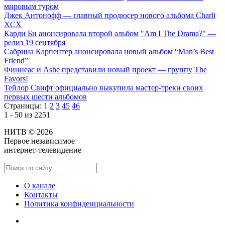
мировым туром
Джек Антонофф — главный продюсер нового альбома Charli
XCX
Карди Би анонсировала второй альбом "Am I The Drama?" —
релиз 19 сентября
Сабрина Карпентер анонсировала новый альбом “Man’s Best
Friend”
Финнеас и Ashe представили новый проект — группу The
Favors!
Тейлор Свифт официально выкупила мастер-треки своих
первых шести альбомов
Страницы:
1
2
3
45
46
1 - 50 из 2251
НИТВ © 2026
Первое независимое
интернет-телевидение
О канале
Контакты
Политика конфиденциальности