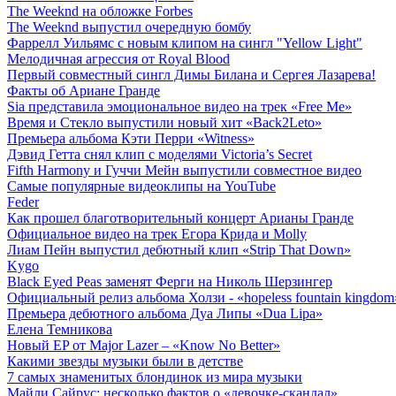
The Weeknd на обложке Forbes
The Weeknd выпустил очередную бомбу
Фаррелл Уильямс с новым клипом на сингл "Yellow Light"
Мелодичная агрессия от Royal Blood
Первый совместный сингл Димы Билана и Сергея Лазарева!
Факты об Ариане Гранде
Sia представила эмоциональное видео на трек «Free Me»
Время и Стекло выпустили новый хит «Back2Leto»
Премьера альбома Кэти Перри «Witness»
Дэвид Гетта снял клип с моделями Victoria’s Secret
Fifth Harmony и Гуччи Мейн выпустили совместное видео
Самые популярные видеоклипы на YouTube
Feder
Как прошел благотворительный концерт Арианы Гранде
Официальное видео на трек Егора Крида и Molly
Лиам Пейн выпустил дебютный клип «Strip That Down»
Kygo
Black Eyed Peas заменят Ферги на Николь Шерзингер
Официальный релиз альбома Холзи - «hopeless fountain kingdom
Премьера дебютного альбома Дуа Липы «Dua Lipa»
Елена Темникова
Новый EP от Major Lazer – «Know No Better»
Какими звезды музыки были в детстве
7 самых знаменитых блондинок из мира музыки
Майли Сайрус: несколько фактов о «девочке-скандал»