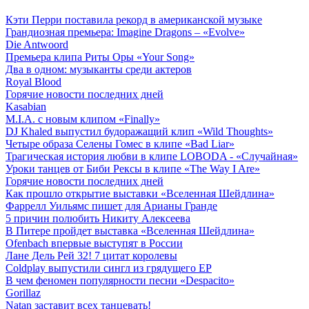
Кэти Перри поставила рекорд в американской музыке
Грандиозная премьера: Imagine Dragons – «Evolve»
Die Antwoord
Премьера клипа Риты Оры «Your Song»
Два в одном: музыканты среди актеров
Royal Blood
Горячие новости последних дней
Kasabian
M.I.A. с новым клипом «Finally»
DJ Khaled выпустил будоражащий клип «Wild Thoughts»
Четыре образа Селены Гомес в клипе «Bad Liar»
Трагическая история любви в клипе LOBODA - «Случайная»
Уроки танцев от Биби Рексы в клипе «The Way I Are»
Горячие новости последних дней
Как прошло открытие выставки «Вселенная Шейдлина»
Фаррелл Уильямс пишет для Арианы Гранде
5 причин полюбить Никиту Алексеева
В Питере пройдет выставка «Вселенная Шейдлина»
Ofenbach впервые выступят в России
Лане Дель Рей 32! 7 цитат королевы
Coldplay выпустили сингл из грядущего EP
В чем феномен популярности песни «Despacito»
Gorillaz
Natan заставит всех танцевать!