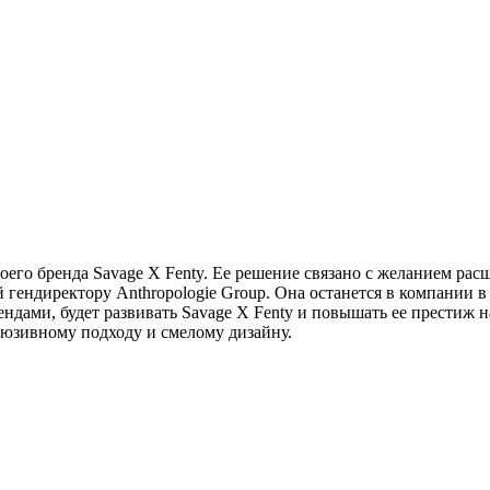
оего бренда Savage X Fenty. Ее решение связано с желанием рас
ендиректору Anthropologie Group. Она останется в компании в 
ами, будет развивать Savage X Fenty и повышать ее престиж на
люзивному подходу и смелому дизайну.