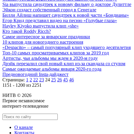
Sia выпустила саундтрек к новому фильму о докторе Дулиттле
Эйкон создаст собственный город в Сенегале
Билли Айлиш напишет саундтрек к новой части «Бондианы»
Егор Крид представил видео на песню «Голубые глаза»
Hayley Kiyoko выпустила клип «she»
Кто такой Roddy Ricch?
Самое интересное за январские праздники
10 клипов для новогоднего настроения
«Despacito» – самый популярный клип уходящего десятилетия
Топ-10 самых просматриваемых клипов за 2019 год
Артисты, чьи альбомы мы ждем в 2020-м году
Дрэйк перезалил свой новый клип из-за скандала со стулом
Самые ожидаемые альбомы января 2020-го года
Предновогодний Insta-дайджест
Страницы:
1
2
22
23
24
25
26
45
46
1151 - 1200 из 2251
НИТВ © 2026
Первое независимое
интернет-телевидение
О канале
Контакты