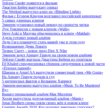
Тейлор Свифт появится в фильме
Джастин Бибер выпускает сериал
The Weeknd выпустил клип на «Blinding Lights»
Фильм с Егором Кридом возглавил российский кинопрокат
5 самых длинных клипов
Эминем установил новый рекорд по скорости читки
Луи Томлинсон с новым клипом «Walls»
Steve Aoki и Малума объединились в клипе «Maldad»
Адель готовит новый альбом
Леди Гага планирует стать мамой уже в этом году
Возвращение Деми Ловато
Трэвис Скотт – новое лицо Dior X Nike
Эминем задел Ариану Гранде на своем новом альбоме
Тейлор Свифт выгнала Джастина Бибера из спортзала
DJ Khaled спродюсировал сборник саундтреков к новой части
«Плохих парней»
Шакира и Anuel AA выпустили совместный трек «Me Gusta»
На Ариану Гранде подали в суд
5 интересных фактов о Кельвине Харрисе
Эминем внезапно выпустил альбом «Music To Be Murdered
By»
Вышел прощальный альбом Мак Миллера
Холзи выпустила долгожданный альбом «Manic»
Jonas Brothers снова сняли своих жён в новом клипе
Grammy Awards 2020: Кто получит заветную статуэтку?