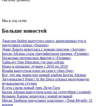
Мы в соц сетях
Больше новостей
Джастин Бибер выпустил сингл, анонсировал тур и
представил сериал «Seasons»
Деми Ловато вернулась с новым синглом «Anyone»
Билли Айлиш стала триумфатором премии «Грэмми»
Несколько интересных фактов о «Грэмми»
Тайм-аут One Direction: где они сейчас
Назад в прошлое: лучшее с 2010 по 2019
Rosalia выпустила клип на сингл «Juro Que»
Все, что мы знаем про новый альбом Билли Айлиш
Лид-вокалист Panic! At the Disco открыл молодежную
музыкальную студию
В сеть слили новый трек Леди Гаги
Билли Айлиш выпустила клип на «everything i wanted»
Кельвин Харрис вернулся с новой музыкой
Меган Трейнор представит пластинку «Treat Myself» 31
января