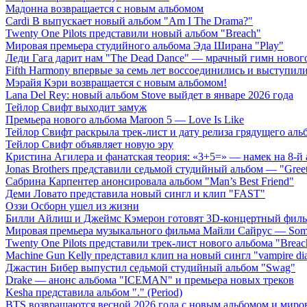
Мадонна возвращается с новым альбомом
Cardi B выпускает новый альбом "Am I The Drama?"
Twenty One Pilots представили новый альбом "Breach"
Мировая премьера студийного альбома Эда Ширана "Play"
Леди Гага дарит нам "The Dead Dance" — мрачный гимн нового
Fifth Harmony впервые за семь лет воссоединились и выступили 
Мэрайя Кэри возвращается с новым альбомом!
Lana Del Rey: новый альбом Stove выйдет в январе 2026 года
Тейлор Свифт выходит замуж
Премьера нового альбома Maroon 5 — Love Is Like
Тейлор Свифт раскрыла трек-лист и дату релиза грядущего аль
Тейлор Свифт объявляет новую эру
Кристина Агилера и фанатская теория: «3+5=» — намек на 8-й
Jonas Brothers представили седьмой студийный альбом — "Gree
Сабрина Карпентер анонсировала альбом "Man’s Best Friend"
Деми Ловато представила новый сингл и клип "FAST"
Оззи Осборн ушел из жизни
Билли Айлиш и Джеймс Кэмерон готовят 3D-концертный фил
Мировая премьера музыкального фильма Майли Сайрус — Somet
Twenty One Pilots представили трек-лист нового альбома "Breac
Machine Gun Kelly представил клип на новый сингл "vampire dia
Джастин Бибер выпустил седьмой студийный альбом "Swag"
Drake — анонс альбома "ICEMAN" и премьера новых треков
Kesha представила альбом "." (Period)
BTS возвращаются весной 2026 года с новым альбомом и мир