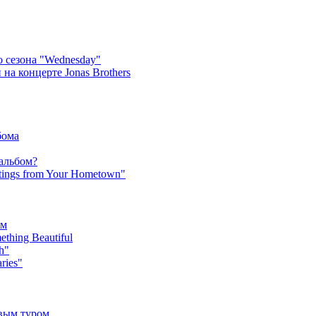
 сезона "Wednesday"
на концерте Jonas Brothers
бома
 альбом?
tings from Your Hometown"
ьм
hing Beautiful
h"
ries"
овым туром