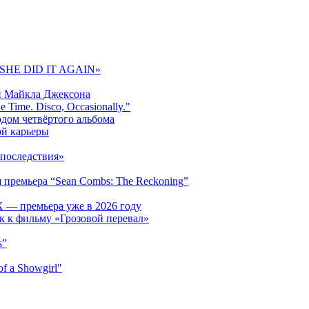
 «SHE DID IT AGAIN»
и Майкла Джексона
 Time. Disco, Occasionally."
одом четвёртого альбома
ой карьеры
последствия»
 премьера “Sean Combs: The Reckoning”
 — премьера уже в 2026 году
к к фильму «Грозовой перевал»
s”
f a Showgirl"