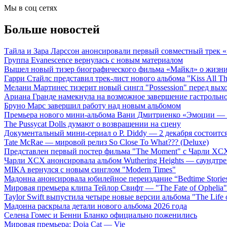
Мы в соц сетях
Больше новостей
Тайла и Зара Ларссон анонсировали первый совместный трек
Группа Evanescence вернулась с новым материалом
Вышел новый тизер биографического фильма «Майкл» о жизн
Гарри Стайлс представил трек-лист нового альбома "Kiss All The
Мелани Мартинес тизерит новый сингл "Possession" перед вых
Ариана Гранде намекнула на возможное завершение гастрольн
Бруно Марс завершил работу над новым альбомом
Премьера нового мини-альбома Вани Дмитриенко «Эмоции — 
The Pussycat Dolls думают о возвращении на сцену
Документальный мини-сериал о P. Diddy — 2 декабря состоится
Tate McRae — мировой релиз So Close To What??? (Deluxe)
Представлен первый постер фильма "The Moment" с Чарли XCX
Чарли XCX анонсировала альбом Wuthering Heights — саундтре
MIKA вернулся с новым синглом "Modern Times"
Мадонна анонсировала юбилейное переиздание “Bedtime Storie
Мировая премьера клипа Тейлор Свифт — "The Fate of Ophelia"
Taylor Swift выпустила четыре новые версии альбома "The Life o
Мадонна раскрыла детали нового альбома 2026 года
Селена Гомес и Бенни Бланко официально поженились
Мировая премьера: Doja Cat — Vie