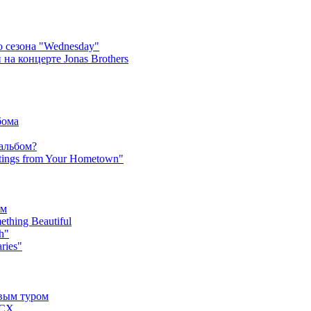
 сезона "Wednesday"
на концерте Jonas Brothers
бома
 альбом?
tings from Your Hometown"
ьм
hing Beautiful
h"
ries"
овым туром
XCX