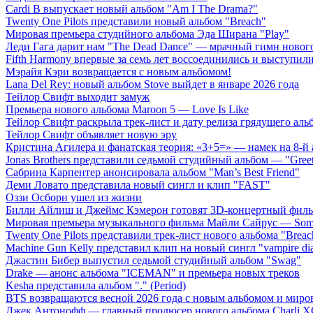
Cardi B выпускает новый альбом "Am I The Drama?"
Twenty One Pilots представили новый альбом "Breach"
Мировая премьера студийного альбома Эда Ширана "Play"
Леди Гага дарит нам "The Dead Dance" — мрачный гимн нового
Fifth Harmony впервые за семь лет воссоединились и выступили 
Мэрайя Кэри возвращается с новым альбомом!
Lana Del Rey: новый альбом Stove выйдет в январе 2026 года
Тейлор Свифт выходит замуж
Премьера нового альбома Maroon 5 — Love Is Like
Тейлор Свифт раскрыла трек-лист и дату релиза грядущего аль
Тейлор Свифт объявляет новую эру
Кристина Агилера и фанатская теория: «3+5=» — намек на 8-й
Jonas Brothers представили седьмой студийный альбом — "Gree
Сабрина Карпентер анонсировала альбом "Man’s Best Friend"
Деми Ловато представила новый сингл и клип "FAST"
Оззи Осборн ушел из жизни
Билли Айлиш и Джеймс Кэмерон готовят 3D-концертный фил
Мировая премьера музыкального фильма Майли Сайрус — Somet
Twenty One Pilots представили трек-лист нового альбома "Breac
Machine Gun Kelly представил клип на новый сингл "vampire dia
Джастин Бибер выпустил седьмой студийный альбом "Swag"
Drake — анонс альбома "ICEMAN" и премьера новых треков
Kesha представила альбом "." (Period)
BTS возвращаются весной 2026 года с новым альбомом и мир
Джек Антонофф — главный продюсер нового альбома Charli 