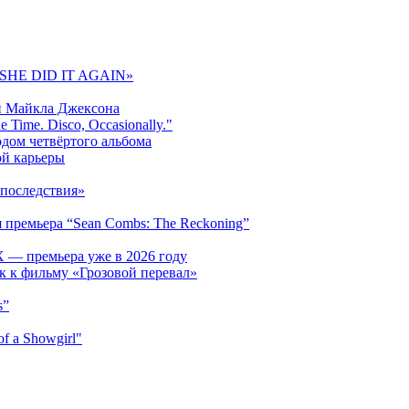
 «SHE DID IT AGAIN»
и Майкла Джексона
 Time. Disco, Occasionally."
одом четвёртого альбома
ой карьеры
последствия»
 премьера “Sean Combs: The Reckoning”
 — премьера уже в 2026 году
к к фильму «Грозовой перевал»
s”
f a Showgirl"