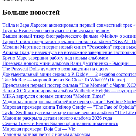
Больше новостей
Тайла и Зара Ларссон анонсировали первый совместный трек
Группа Evanescence вернулась с новым материалом
Вышел новый тизер биографического фильма «Майкл» о жизн
Гарри Стайлс представил трек-лист нового альбома "Kiss All The
Мелани Мартинес тизерит новый сингл "Possession" перед вых
Ариана Гранде намекнула на возможное завершение гастрольн
Бруно Марс завершил работу над новым альбомом
Премьера нового мини-альбома Вани Дмитриенко «Эмоции — 
The Pussycat Dolls думают о возвращении на сцену
Документальный мини-сериал о P. Diddy — 2 декабря состоится
Tate McRae — мировой релиз So Close To What??? (Deluxe)
Представлен первый постер фильма "The Moment" с Чарли XCX
Чарли XCX анонсировала альбом Wuthering Heights — саундтре
MIKA вернулся с новым синглом "Modern Times"
Мадонна анонсировала юбилейное переиздание “Bedtime Storie
Мировая премьера клипа Тейлор Свифт — "The Fate of Ophelia"
Taylor Swift выпустила четыре новые версии альбома "The Life o
Мадонна раскрыла детали нового альбома 2026 года
Селена Гомес и Бенни Бланко официально поженились
Мировая премьера: Doja Cat — Vie
Мадонна возвращается с новым альбомом