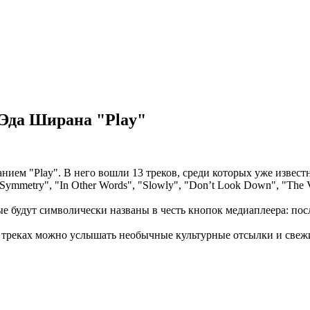
 Эда Ширана "Play"
ем "Play". В него вошли 13 треков, среди которых уже известные
ymmetry", "In Other Words", "Slowly", "Don’t Look Down", "The 
удут символически названы в честь кнопок медиаплеера: после "
 в треках можно услышать необычные культурные отсылки и све