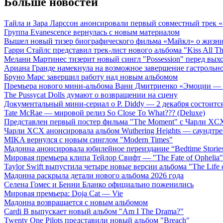
Больше новостей
Тайла и Зара Ларссон анонсировали первый совместный трек
Группа Evanescence вернулась с новым материалом
Вышел новый тизер биографического фильма «Майкл» о жизн
Гарри Стайлс представил трек-лист нового альбома "Kiss All The
Мелани Мартинес тизерит новый сингл "Possession" перед вых
Ариана Гранде намекнула на возможное завершение гастрольн
Бруно Марс завершил работу над новым альбомом
Премьера нового мини-альбома Вани Дмитриенко «Эмоции — 
The Pussycat Dolls думают о возвращении на сцену
Документальный мини-сериал о P. Diddy — 2 декабря состоится
Tate McRae — мировой релиз So Close To What??? (Deluxe)
Представлен первый постер фильма "The Moment" с Чарли XCX
Чарли XCX анонсировала альбом Wuthering Heights — саундтре
MIKA вернулся с новым синглом "Modern Times"
Мадонна анонсировала юбилейное переиздание “Bedtime Storie
Мировая премьера клипа Тейлор Свифт — "The Fate of Ophelia"
Taylor Swift выпустила четыре новые версии альбома "The Life o
Мадонна раскрыла детали нового альбома 2026 года
Селена Гомес и Бенни Бланко официально поженились
Мировая премьера: Doja Cat — Vie
Мадонна возвращается с новым альбомом
Cardi B выпускает новый альбом "Am I The Drama?"
Twenty One Pilots представили новый альбом "Breach"