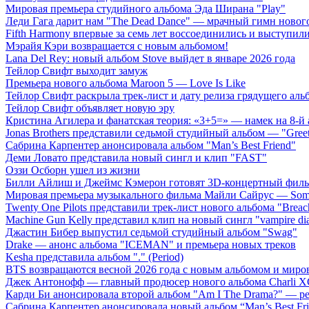
Мировая премьера студийного альбома Эда Ширана "Play"
Леди Гага дарит нам "The Dead Dance" — мрачный гимн нового
Fifth Harmony впервые за семь лет воссоединились и выступили 
Мэрайя Кэри возвращается с новым альбомом!
Lana Del Rey: новый альбом Stove выйдет в январе 2026 года
Тейлор Свифт выходит замуж
Премьера нового альбома Maroon 5 — Love Is Like
Тейлор Свифт раскрыла трек-лист и дату релиза грядущего аль
Тейлор Свифт объявляет новую эру
Кристина Агилера и фанатская теория: «3+5=» — намек на 8-й
Jonas Brothers представили седьмой студийный альбом — "Gree
Сабрина Карпентер анонсировала альбом "Man’s Best Friend"
Деми Ловато представила новый сингл и клип "FAST"
Оззи Осборн ушел из жизни
Билли Айлиш и Джеймс Кэмерон готовят 3D-концертный фил
Мировая премьера музыкального фильма Майли Сайрус — Somet
Twenty One Pilots представили трек-лист нового альбома "Breac
Machine Gun Kelly представил клип на новый сингл "vampire dia
Джастин Бибер выпустил седьмой студийный альбом "Swag"
Drake — анонс альбома "ICEMAN" и премьера новых треков
Kesha представила альбом "." (Period)
BTS возвращаются весной 2026 года с новым альбомом и мир
Джек Антонофф — главный продюсер нового альбома Charli 
Карди Би анонсировала второй альбом "Am I The Drama?" — ре
Сабрина Карпентер анонсировала новый альбом “Man’s Best Fr