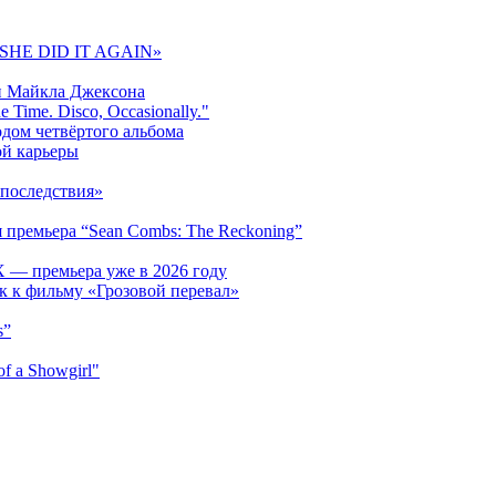
 «SHE DID IT AGAIN»
и Майкла Джексона
 Time. Disco, Occasionally."
одом четвёртого альбома
ой карьеры
последствия»
 премьера “Sean Combs: The Reckoning”
 — премьера уже в 2026 году
к к фильму «Грозовой перевал»
s”
f a Showgirl"