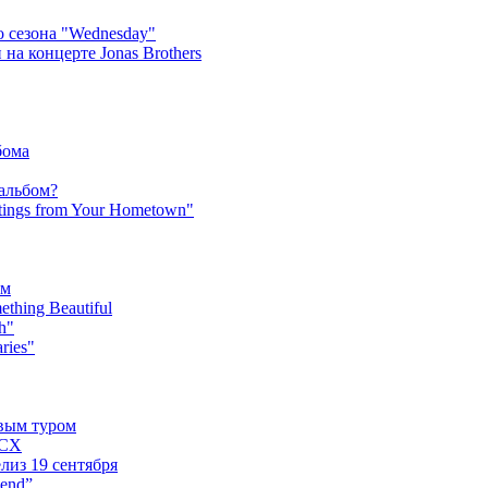
 сезона "Wednesday"
на концерте Jonas Brothers
бома
 альбом?
tings from Your Hometown"
ьм
hing Beautiful
h"
ries"
овым туром
XCX
лиз 19 сентября
iend”