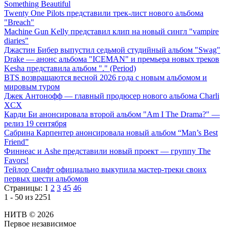
Something Beautiful
Twenty One Pilots представили трек-лист нового альбома
"Breach"
Machine Gun Kelly представил клип на новый сингл "vampire
diaries"
Джастин Бибер выпустил седьмой студийный альбом "Swag"
Drake — анонс альбома "ICEMAN" и премьера новых треков
Kesha представила альбом "." (Period)
BTS возвращаются весной 2026 года с новым альбомом и
мировым туром
Джек Антонофф — главный продюсер нового альбома Charli
XCX
Карди Би анонсировала второй альбом "Am I The Drama?" —
релиз 19 сентября
Сабрина Карпентер анонсировала новый альбом “Man’s Best
Friend”
Финнеас и Ashe представили новый проект — группу The
Favors!
Тейлор Свифт официально выкупила мастер-треки своих
первых шести альбомов
Страницы:
1
2
3
45
46
1 - 50 из 2251
НИТВ © 2026
Первое независимое