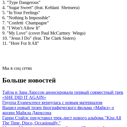
3. "Type Dangerous"
4. "Sugar Sweet" (feat. Kehlani Shenseea)
5. "In Your Feelings"
6. "Nothing Is Impossible"
7. "Confetti Champagne"
8. "I Won’t Allow It"
9. "My Love" (cover Paul McCartney Wings)
10. "Jesus I Do" (feat. The Clark Sisters)
11. "Here For It All"
Мы в соц сетях
Больше новостей
Тайла и Зара Ларссон анонсировали первый совместный трек
«SHE DID IT AGAIN»
Группа Evanescence вернулась с новым материалом
Вышел новый тизер биографического фильма «Майкл» о
жизни Майкла Джексона
Гарри Стайлс представил трек-лист нового альбома "Kiss All
The Time. Disco, Occasionally."