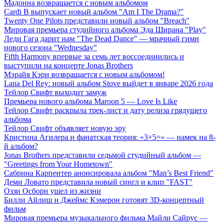
Мадонна возвращается с новым альбомом
Cardi B выпускает новый альбом "Am I The Drama?"
Twenty One Pilots представили новый альбом "Breach"
Мировая премьера студийного альбома Эда Ширана "Play"
Леди Гага дарит нам "The Dead Dance" — мрачный гимн
нового сезона "Wednesday"
Fifth Harmony впервые за семь лет воссоединились и
выступили на концерте Jonas Brothers
Мэрайя Кэри возвращается с новым альбомом!
Lana Del Rey: новый альбом Stove выйдет в январе 2026 года
Тейлор Свифт выходит замуж
Премьера нового альбома Maroon 5 — Love Is Like
Тейлор Свифт раскрыла трек-лист и дату релиза грядущего
альбома
Тейлор Свифт объявляет новую эру
Кристина Агилера и фанатская теория: «3+5=» — намек на 8-
й альбом?
Jonas Brothers представили седьмой студийный альбом —
"Greetings from Your Hometown"
Сабрина Карпентер анонсировала альбом "Man’s Best Friend"
Деми Ловато представила новый сингл и клип "FAST"
Оззи Осборн ушел из жизни
Билли Айлиш и Джеймс Кэмерон готовят 3D-концертный
фильм
Мировая премьера музыкального фильма Майли Сайрус —