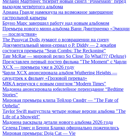
Мелани Мартинес тизерит новый сингл "Possession" перед
выходом четвёртого альбома
Ариана Гранде намекнула на возможное завершение
гастрольной карьеры
Бруно Марс завершил работу над новым альбомом
Премьера нового мини-альбома Вани Дмитриенко «Эмоции
— последствия»
The Pussycat Dolls думают о возвращении на сцену
Документальный мини-сериал о P. Diddy — 2 декабря
состоится премьера “Sean Combs: The Reckoning”
Tate McRae — мировой релиз So Close To What??? (Deluxe)
Представлен первый постер фильма "The Moment" с Чарли
XCX — премьера уже в 2026 году
Чарли XCX анонсировала альбом Wuthering Heights —
саундтрек к фильму «Грозовой перевал»
MIKA вернулся с новым синглом "Modern Times"
Мадонна анонсировала юбилейное переиздание “Bedtime
Stories”
Мировая премьера клипа Тейлор Свифт — "The Fate of
Ophelia"
Taylor Swift выпустила четыре новые версии альбома "The
Life of a Showgirl"
Мадонна раскрыла детали нового альбома 2026 года
Селена Гомес и Бенни Бланко официально поженились
Мировая премьера: Doja Cat — Vie