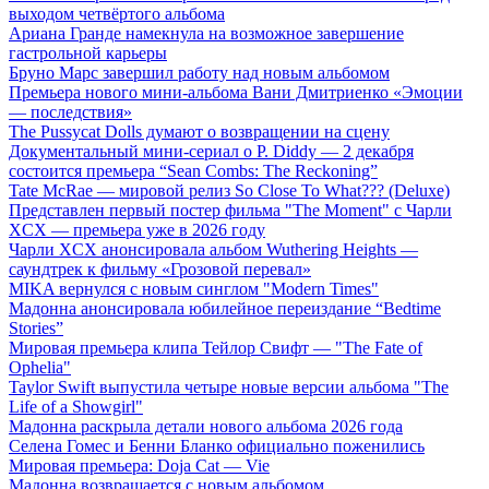
выходом четвёртого альбома
Ариана Гранде намекнула на возможное завершение
гастрольной карьеры
Бруно Марс завершил работу над новым альбомом
Премьера нового мини-альбома Вани Дмитриенко «Эмоции
— последствия»
The Pussycat Dolls думают о возвращении на сцену
Документальный мини-сериал о P. Diddy — 2 декабря
состоится премьера “Sean Combs: The Reckoning”
Tate McRae — мировой релиз So Close To What??? (Deluxe)
Представлен первый постер фильма "The Moment" с Чарли
XCX — премьера уже в 2026 году
Чарли XCX анонсировала альбом Wuthering Heights —
саундтрек к фильму «Грозовой перевал»
MIKA вернулся с новым синглом "Modern Times"
Мадонна анонсировала юбилейное переиздание “Bedtime
Stories”
Мировая премьера клипа Тейлор Свифт — "The Fate of
Ophelia"
Taylor Swift выпустила четыре новые версии альбома "The
Life of a Showgirl"
Мадонна раскрыла детали нового альбома 2026 года
Селена Гомес и Бенни Бланко официально поженились
Мировая премьера: Doja Cat — Vie
Мадонна возвращается с новым альбомом