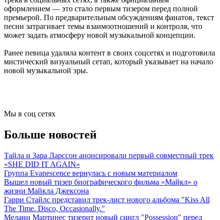
оформлением — это стало первым тизером перед полной
премьерой. По предварительным обсуждениям фанатов, текст
песни затрагивает темы взаимоотношений и контроля, что
может задать атмосферу новой музыкальной концепции.
Ранее певица удаляла контент в своих соцсетях и подготовила
мистический визуальный сетап, который указывает на начало
новой музыкальной эры.
Мы в соц сетях
Больше новостей
Тайла и Зара Ларссон анонсировали первый совместный трек
«SHE DID IT AGAIN»
Группа Evanescence вернулась с новым материалом
Вышел новый тизер биографического фильма «Майкл» о
жизни Майкла Джексона
Гарри Стайлс представил трек-лист нового альбома "Kiss All
The Time. Disco, Occasionally."
Мелани Мартинес тизерит новый сингл "Possession" перед