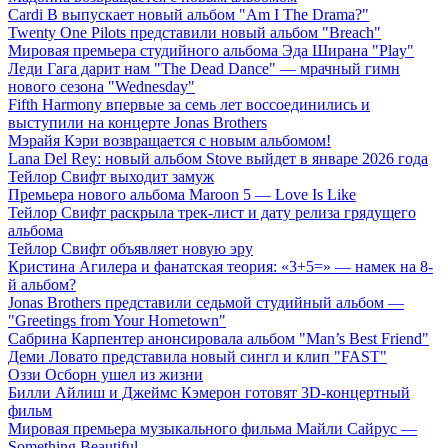
Cardi B выпускает новый альбом "Am I The Drama?"
Twenty One Pilots представили новый альбом "Breach"
Мировая премьера студийного альбома Эда Ширана "Play"
Леди Гага дарит нам "The Dead Dance" — мрачный гимн
нового сезона "Wednesday"
Fifth Harmony впервые за семь лет воссоединились и
выступили на концерте Jonas Brothers
Мэрайя Кэри возвращается с новым альбомом!
Lana Del Rey: новый альбом Stove выйдет в январе 2026 года
Тейлор Свифт выходит замуж
Премьера нового альбома Maroon 5 — Love Is Like
Тейлор Свифт раскрыла трек-лист и дату релиза грядущего
альбома
Тейлор Свифт объявляет новую эру
Кристина Агилера и фанатская теория: «3+5=» — намек на 8-
й альбом?
Jonas Brothers представили седьмой студийный альбом —
"Greetings from Your Hometown"
Сабрина Карпентер анонсировала альбом "Man’s Best Friend"
Деми Ловато представила новый сингл и клип "FAST"
Оззи Осборн ушел из жизни
Билли Айлиш и Джеймс Кэмерон готовят 3D-концертный
фильм
Мировая премьера музыкального фильма Майли Сайрус —
Something Beautiful