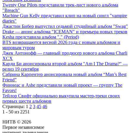
Twenty One Pilots представили трек-лист нового альбома
"Breach"
Machine Gun Kelly представил клип на новый сингл "vampire
diaries"
Джастин Бибер выпустил седьмой студийный альбом "Swag"
Drake — анонс альбома "ICEMAN" и премьера новых треков
Kesha представила альбом "." (Period)
BTS возвращаются весной 2026 года с новым альбомом и
мировым туром
Джек Антонофф — главный продюсер нового альбома Charli
XCX
Карди Би анонсировала второй альбом "Am I The Drama?" —
релиз 19 сентября
Сабрина Карпентер анонсировала новый альбом “Man’s Best
Friend”
Финнеас и Ashe представили новый проект — группу The
Favors!
Тейлор Свифт официально выкупила мастер-треки своих
первых шести альбомов
Страницы:
1
2
3
45
46
1 - 50 из 2251
НИТВ © 2026
Первое независимое
интернет-телевидение