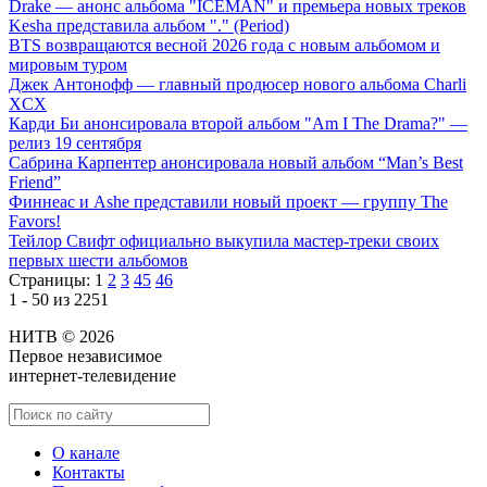
Drake — анонс альбома "ICEMAN" и премьера новых треков
Kesha представила альбом "." (Period)
BTS возвращаются весной 2026 года с новым альбомом и
мировым туром
Джек Антонофф — главный продюсер нового альбома Charli
XCX
Карди Би анонсировала второй альбом "Am I The Drama?" —
релиз 19 сентября
Сабрина Карпентер анонсировала новый альбом “Man’s Best
Friend”
Финнеас и Ashe представили новый проект — группу The
Favors!
Тейлор Свифт официально выкупила мастер-треки своих
первых шести альбомов
Страницы:
1
2
3
45
46
1 - 50 из 2251
НИТВ © 2026
Первое независимое
интернет-телевидение
О канале
Контакты