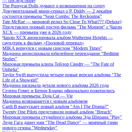
— последствия»
The Pussycat Dolls думают о возвращении на сцену
Документальный мини-сериал о P. Diddy — 2 декабря
состоится премьера “Sean Combs: The Reckoning”
Tate McRae — мировой релиз So Close To What??? (Deluxe)
Представлен первый постер фильма "The Moment" с Чарли
XCX — премьера уже в 2026 году
Чарли XCX анонсировала альбом Wuthering Heights —
саундтрек к фильму «Грозовой перевал»
MIKA вернулся с новым синглом "Modern Times"
Мадонна анонсировала юбилейное переиздание “Bedtime
Stories”
Мировая премьера клипа Тейлор Свифт — "The Fate of
Ophelia"
Taylor Swift выпустила четыре новые версии альбома "The
Life of a Showgirl"
Мадонна раскрыла детали нового альбома 2026 года
Селена Гомес и Бенни Бланко официально поженились
Мировая премьера: Doja Cat — Vie
Мадонна возвращается с новым альбомом
Cardi B выпускает новый альбом "Am I The Drama?"
Twenty One Pilots представили новый альбом "Breach"
Мировая премьера студийного альбома Эда Ширана "Play"
Леди Гага дарит нам "The Dead Dance" — мрачный гимн
нового сезона "Wednesday"