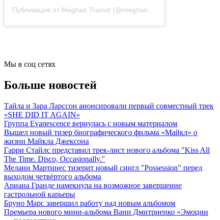
Публикация от Meghan Trainor (@meghan_trainor)
21 Янв 2020 
Мы в соц сетях
Больше новостей
Тайла и Зара Ларссон анонсировали первый совместный трек
«SHE DID IT AGAIN»
Группа Evanescence вернулась с новым материалом
Вышел новый тизер биографического фильма «Майкл» о
жизни Майкла Джексона
Гарри Стайлс представил трек-лист нового альбома "Kiss All
The Time. Disco, Occasionally."
Мелани Мартинес тизерит новый сингл "Possession" перед
выходом четвёртого альбома
Ариана Гранде намекнула на возможное завершение
гастрольной карьеры
Бруно Марс завершил работу над новым альбомом
Премьера нового мини-альбома Вани Дмитриенко «Эмоции