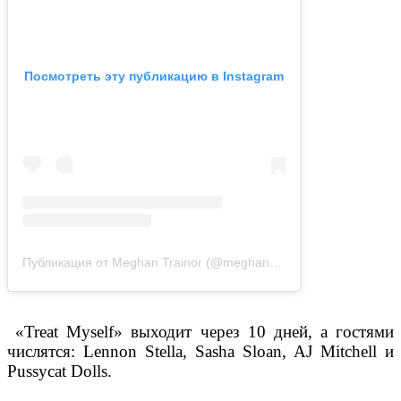
Посмотреть эту публикацию в Instagram
Публикация от Meghan Trainor (@meghan_trainor)
20 Янв 2020 
«Treat Myself» выходит через 10 дней, а гостями
числятся: Lennon Stella, Sasha Sloan, AJ Mitchell и
Pussycat Dolls.