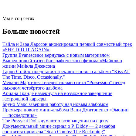
Мы в соц сетях
Больше новостей
Тайла и Зара Ларссон анонсировали первый совместный трек
«SHE DID IT AGAIN»
Группа Evanescence вернулась с новым материалом
Вышел новый тизер биографического фильма «Майкл» о
жизни Майкла Джексона
Гарри Стайлс представил трек-лист нового альбома "Kiss All
The Time. Disco, Occasionally."
Мелани Мартинес тизерит новый сингл "Possession" перед
выходом четвёртого альбома
Ариана Гранде намекнула на возможное завершение
гастрольной карьеры
Бруно Марс завершил работу над новым альбомом
Премьера нового мини-альбома Вани Дмитриенко «Эмоции
— последствия»
The Pussycat Dolls думают о возвращении на сцену
Документальный мини-сериал о P. Diddy — 2 декабря
состоится премьера “Sean Combs: The Reckoning”