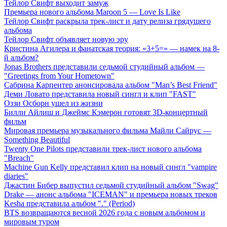
Тейлор Свифт выходит замуж
Премьера нового альбома Maroon 5 — Love Is Like
Тейлор Свифт раскрыла трек-лист и дату релиза грядущего
альбома
Тейлор Свифт объявляет новую эру
Кристина Агилера и фанатская теория: «3+5=» — намек на 8-
й альбом?
Jonas Brothers представили седьмой студийный альбом —
"Greetings from Your Hometown"
Сабрина Карпентер анонсировала альбом "Man’s Best Friend"
Деми Ловато представила новый сингл и клип "FAST"
Оззи Осборн ушел из жизни
Билли Айлиш и Джеймс Кэмерон готовят 3D-концертный
фильм
Мировая премьера музыкального фильма Майли Сайрус —
Something Beautiful
Twenty One Pilots представили трек-лист нового альбома
"Breach"
Machine Gun Kelly представил клип на новый сингл "vampire
diaries"
Джастин Бибер выпустил седьмой студийный альбом "Swag"
Drake — анонс альбома "ICEMAN" и премьера новых треков
Kesha представила альбом "." (Period)
BTS возвращаются весной 2026 года с новым альбомом и
мировым туром