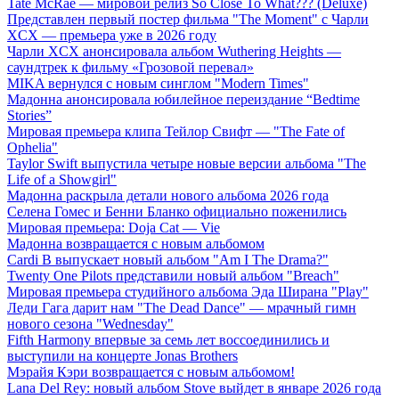
Tate McRae — мировой релиз So Close To What??? (Deluxe)
Представлен первый постер фильма "The Moment" с Чарли
XCX — премьера уже в 2026 году
Чарли XCX анонсировала альбом Wuthering Heights —
саундтрек к фильму «Грозовой перевал»
MIKA вернулся с новым синглом "Modern Times"
Мадонна анонсировала юбилейное переиздание “Bedtime
Stories”
Мировая премьера клипа Тейлор Свифт — "The Fate of
Ophelia"
Taylor Swift выпустила четыре новые версии альбома "The
Life of a Showgirl"
Мадонна раскрыла детали нового альбома 2026 года
Селена Гомес и Бенни Бланко официально поженились
Мировая премьера: Doja Cat — Vie
Мадонна возвращается с новым альбомом
Cardi B выпускает новый альбом "Am I The Drama?"
Twenty One Pilots представили новый альбом "Breach"
Мировая премьера студийного альбома Эда Ширана "Play"
Леди Гага дарит нам "The Dead Dance" — мрачный гимн
нового сезона "Wednesday"
Fifth Harmony впервые за семь лет воссоединились и
выступили на концерте Jonas Brothers
Мэрайя Кэри возвращается с новым альбомом!
Lana Del Rey: новый альбом Stove выйдет в январе 2026 года