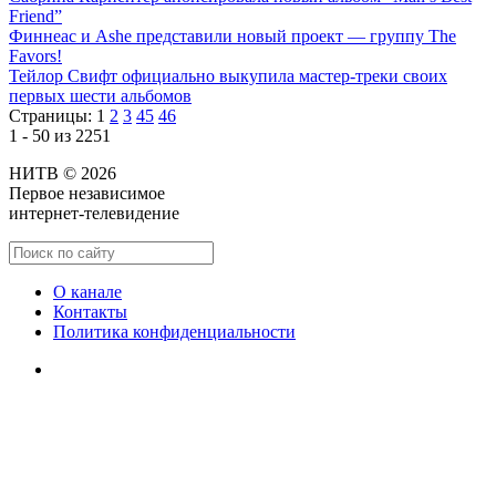
Friend”
Финнеас и Ashe представили новый проект — группу The
Favors!
Тейлор Свифт официально выкупила мастер-треки своих
первых шести альбомов
Страницы:
1
2
3
45
46
1 - 50 из 2251
НИТВ © 2026
Первое независимое
интернет-телевидение
О канале
Контакты
Политика конфиденциальности