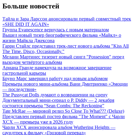
Больше новостей
Тайла и Зара Ларссон анонсировали первый совместный трек
«SHE DID IT AGAIN»
Группа Evanescence вернулась с новым материалом
Вышел новый тизер биографического фильма «Майкл» о
жизни Майкла Джексона
Гарри Стайлс представил трек-лист нового альбома "Kiss All
The Time. Disco, Occasionally."
Мелани Мартинес тизерит новый сингл "Possession" перед
выходом четвёртого альбома
Ариана Гранде намекнула на возможное завершение
гастрольной карьеры
Бруно Марс завершил работу над новым альбомом
Премьера нового мини-альбома Вани Дмитриенко «Эмоции
— последствия»
The Pussycat Dolls думают о возвращении на сцену
Документальный мини-сериал о P. Diddy — 2 декабря
состоится премьера “Sean Combs: The Reckoning”
Tate McRae — мировой релиз So Close To What??? (Deluxe)
Представлен первый постер фильма "The Moment" с Чарли
XCX — премьера уже в 2026 году
Чарли XCX анонсировала альбом Wuthering Heights —
саундтрек к фильму «Грозовой перевал»