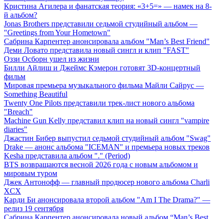
Кристина Агилера и фанатская теория: «3+5=» — намек на 8-
й альбом?
Jonas Brothers представили седьмой студийный альбом —
"Greetings from Your Hometown"
Сабрина Карпентер анонсировала альбом "Man’s Best Friend"
Деми Ловато представила новый сингл и клип "FAST"
Оззи Осборн ушел из жизни
Билли Айлиш и Джеймс Кэмерон готовят 3D-концертный
фильм
Мировая премьера музыкального фильма Майли Сайрус —
Something Beautiful
Twenty One Pilots представили трек-лист нового альбома
"Breach"
Machine Gun Kelly представил клип на новый сингл "vampire
diaries"
Джастин Бибер выпустил седьмой студийный альбом "Swag"
Drake — анонс альбома "ICEMAN" и премьера новых треков
Kesha представила альбом "." (Period)
BTS возвращаются весной 2026 года с новым альбомом и
мировым туром
Джек Антонофф — главный продюсер нового альбома Charli
XCX
Карди Би анонсировала второй альбом "Am I The Drama?" —
релиз 19 сентября
Сабрина Карпентер анонсировала новый альбом “Man’s Best