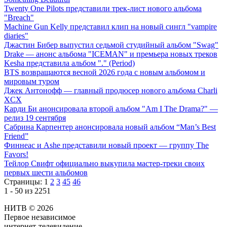
Twenty One Pilots представили трек-лист нового альбома
"Breach"
Machine Gun Kelly представил клип на новый сингл "vampire
diaries"
Джастин Бибер выпустил седьмой студийный альбом "Swag"
Drake — анонс альбома "ICEMAN" и премьера новых треков
Kesha представила альбом "." (Period)
BTS возвращаются весной 2026 года с новым альбомом и
мировым туром
Джек Антонофф — главный продюсер нового альбома Charli
XCX
Карди Би анонсировала второй альбом "Am I The Drama?" —
релиз 19 сентября
Сабрина Карпентер анонсировала новый альбом “Man’s Best
Friend”
Финнеас и Ashe представили новый проект — группу The
Favors!
Тейлор Свифт официально выкупила мастер-треки своих
первых шести альбомов
Страницы:
1
2
3
45
46
1 - 50 из 2251
НИТВ © 2026
Первое независимое
интернет-телевидение