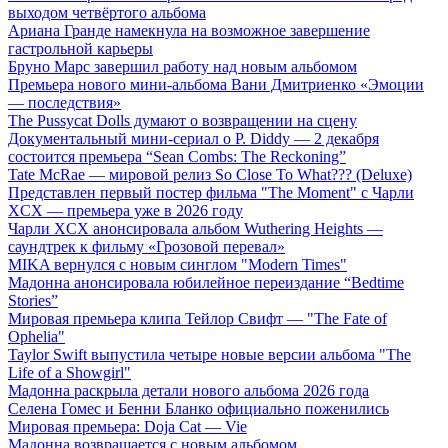
выходом четвёртого альбома
Ариана Гранде намекнула на возможное завершение
гастрольной карьеры
Бруно Марс завершил работу над новым альбомом
Премьера нового мини-альбома Вани Дмитриенко «Эмоции
— последствия»
The Pussycat Dolls думают о возвращении на сцену
Документальный мини-сериал о P. Diddy — 2 декабря
состоится премьера “Sean Combs: The Reckoning”
Tate McRae — мировой релиз So Close To What??? (Deluxe)
Представлен первый постер фильма "The Moment" с Чарли
XCX — премьера уже в 2026 году
Чарли XCX анонсировала альбом Wuthering Heights —
саундтрек к фильму «Грозовой перевал»
MIKA вернулся с новым синглом "Modern Times"
Мадонна анонсировала юбилейное переиздание “Bedtime
Stories”
Мировая премьера клипа Тейлор Свифт — "The Fate of
Ophelia"
Taylor Swift выпустила четыре новые версии альбома "The
Life of a Showgirl"
Мадонна раскрыла детали нового альбома 2026 года
Селена Гомес и Бенни Бланко официально поженились
Мировая премьера: Doja Cat — Vie
Мадонна возвращается с новым альбомом