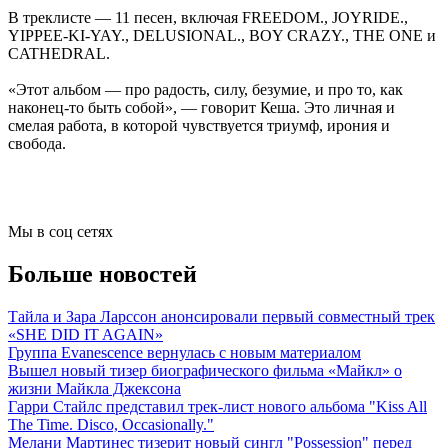
В треклисте — 11 песен, включая FREEDOM., JOYRIDE.,
YIPPEE-KI-YAY., DELUSIONAL., BOY CRAZY., THE ONE и
CATHEDRAL.
«Этот альбом — про радость, силу, безумие, и про то, как
наконец-то быть собой», — говорит Кеша. Это личная и
смелая работа, в которой чувствуется триумф, ирония и
свобода.
Мы в соц сетях
Больше новостей
Тайла и Зара Ларссон анонсировали первый совместный трек
«SHE DID IT AGAIN»
Группа Evanescence вернулась с новым материалом
Вышел новый тизер биографического фильма «Майкл» о
жизни Майкла Джексона
Гарри Стайлс представил трек-лист нового альбома "Kiss All
The Time. Disco, Occasionally."
Мелани Мартинес тизерит новый сингл "Possession" перед