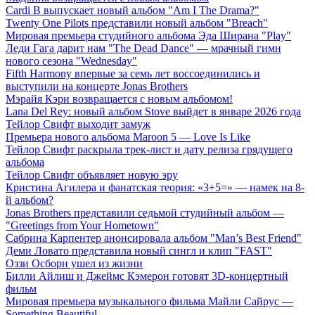
Cardi B выпускает новый альбом "Am I The Drama?"
Twenty One Pilots представили новый альбом "Breach"
Мировая премьера студийного альбома Эда Ширана "Play"
Леди Гага дарит нам "The Dead Dance" — мрачный гимн
нового сезона "Wednesday"
Fifth Harmony впервые за семь лет воссоединились и
выступили на концерте Jonas Brothers
Мэрайя Кэри возвращается с новым альбомом!
Lana Del Rey: новый альбом Stove выйдет в январе 2026 года
Тейлор Свифт выходит замуж
Премьера нового альбома Maroon 5 — Love Is Like
Тейлор Свифт раскрыла трек-лист и дату релиза грядущего
альбома
Тейлор Свифт объявляет новую эру
Кристина Агилера и фанатская теория: «3+5=» — намек на 8-
й альбом?
Jonas Brothers представили седьмой студийный альбом —
"Greetings from Your Hometown"
Сабрина Карпентер анонсировала альбом "Man’s Best Friend"
Деми Ловато представила новый сингл и клип "FAST"
Оззи Осборн ушел из жизни
Билли Айлиш и Джеймс Кэмерон готовят 3D-концертный
фильм
Мировая премьера музыкального фильма Майли Сайрус —
Something Beautiful