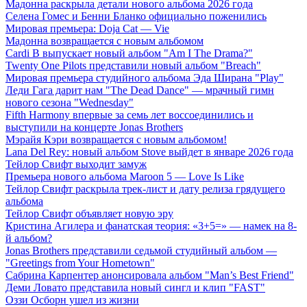
Мадонна раскрыла детали нового альбома 2026 года
Селена Гомес и Бенни Бланко официально поженились
Мировая премьера: Doja Cat — Vie
Мадонна возвращается с новым альбомом
Cardi B выпускает новый альбом "Am I The Drama?"
Twenty One Pilots представили новый альбом "Breach"
Мировая премьера студийного альбома Эда Ширана "Play"
Леди Гага дарит нам "The Dead Dance" — мрачный гимн
нового сезона "Wednesday"
Fifth Harmony впервые за семь лет воссоединились и
выступили на концерте Jonas Brothers
Мэрайя Кэри возвращается с новым альбомом!
Lana Del Rey: новый альбом Stove выйдет в январе 2026 года
Тейлор Свифт выходит замуж
Премьера нового альбома Maroon 5 — Love Is Like
Тейлор Свифт раскрыла трек-лист и дату релиза грядущего
альбома
Тейлор Свифт объявляет новую эру
Кристина Агилера и фанатская теория: «3+5=» — намек на 8-
й альбом?
Jonas Brothers представили седьмой студийный альбом —
"Greetings from Your Hometown"
Сабрина Карпентер анонсировала альбом "Man’s Best Friend"
Деми Ловато представила новый сингл и клип "FAST"
Оззи Осборн ушел из жизни