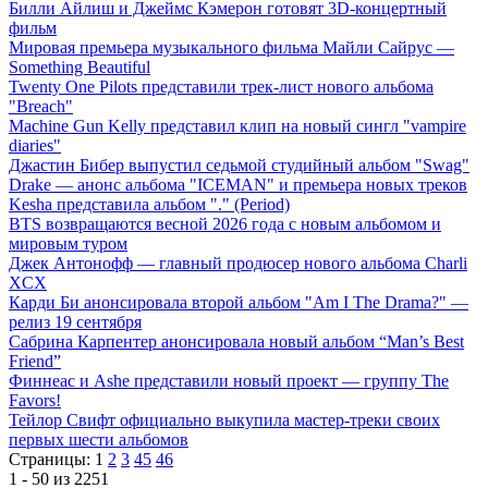
Билли Айлиш и Джеймс Кэмерон готовят 3D-концертный
фильм
Мировая премьера музыкального фильма Майли Сайрус —
Something Beautiful
Twenty One Pilots представили трек-лист нового альбома
"Breach"
Machine Gun Kelly представил клип на новый сингл "vampire
diaries"
Джастин Бибер выпустил седьмой студийный альбом "Swag"
Drake — анонс альбома "ICEMAN" и премьера новых треков
Kesha представила альбом "." (Period)
BTS возвращаются весной 2026 года с новым альбомом и
мировым туром
Джек Антонофф — главный продюсер нового альбома Charli
XCX
Карди Би анонсировала второй альбом "Am I The Drama?" —
релиз 19 сентября
Сабрина Карпентер анонсировала новый альбом “Man’s Best
Friend”
Финнеас и Ashe представили новый проект — группу The
Favors!
Тейлор Свифт официально выкупила мастер-треки своих
первых шести альбомов
Страницы:
1
2
3
45
46
1 - 50 из 2251