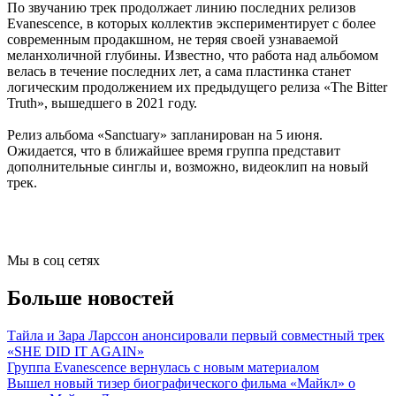
По звучанию трек продолжает линию последних релизов
Evanescence, в которых коллектив экспериментирует с более
современным продакшном, не теряя своей узнаваемой
меланхоличной глубины. Известно, что работа над альбомом
велась в течение последних лет, а сама пластинка станет
логическим продолжением их предыдущего релиза «The Bitter
Truth», вышедшего в 2021 году.
Релиз альбома «Sanctuary» запланирован на 5 июня.
Ожидается, что в ближайшее время группа представит
дополнительные синглы и, возможно, видеоклип на новый
трек.
Мы в соц сетях
Больше новостей
Тайла и Зара Ларссон анонсировали первый совместный трек
«SHE DID IT AGAIN»
Группа Evanescence вернулась с новым материалом
Вышел новый тизер биографического фильма «Майкл» о