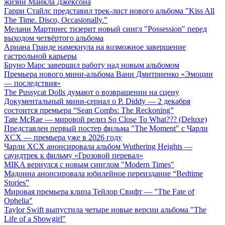
жизни Майкла Джексона
Гарри Стайлс представил трек-лист нового альбома "Kiss All
The Time. Disco, Occasionally."
Мелани Мартинес тизерит новый сингл "Possession" перед
выходом четвёртого альбома
Ариана Гранде намекнула на возможное завершение
гастрольной карьеры
Бруно Марс завершил работу над новым альбомом
Премьера нового мини-альбома Вани Дмитриенко «Эмоции
— последствия»
The Pussycat Dolls думают о возвращении на сцену
Документальный мини-сериал о P. Diddy — 2 декабря
состоится премьера “Sean Combs: The Reckoning”
Tate McRae — мировой релиз So Close To What??? (Deluxe)
Представлен первый постер фильма "The Moment" с Чарли
XCX — премьера уже в 2026 году
Чарли XCX анонсировала альбом Wuthering Heights —
саундтрек к фильму «Грозовой перевал»
MIKA вернулся с новым синглом "Modern Times"
Мадонна анонсировала юбилейное переиздание “Bedtime
Stories”
Мировая премьера клипа Тейлор Свифт — "The Fate of
Ophelia"
Taylor Swift выпустила четыре новые версии альбома "The
Life of a Showgirl"