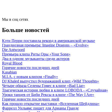
Мы в соц сетях
Больше новостей
Кэти Перри поставила рекорд в американской музыке
Грандиозная премьера: Imagine Dragons – «Evolve»
Die Antwoord
Премьера клипа Риты Оры «Your Song»
Два в одном: музыканты среди актеров
Royal Blood
Горячие новости последних дней
Kasabian
M.I.A. с новым клипом «Finally»
DJ Khaled выпустил будоражащий клип «Wild Thoughts»
Четыре образа Селены Гомес в клипе «Bad Liar»
Трагическая история любви в клипе LOBODA - «Случайная»
Уроки танцев от Биби Рексы в клипе «The Way I Are»
Горячие новости последних дней
Как прошло открытие выставки «Вселенная Шейдлина»
Фаррелл Уильямс пишет для Арианы Гранде