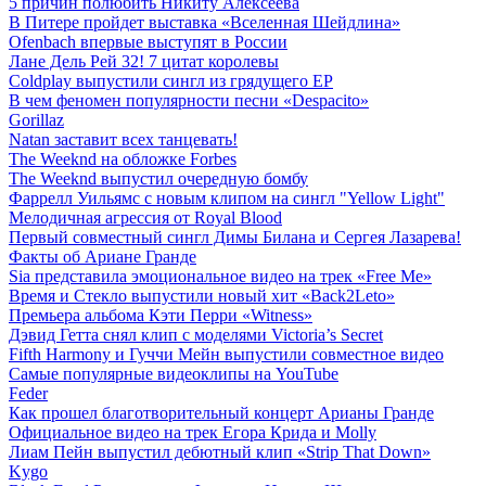
5 причин полюбить Никиту Алексеева
В Питере пройдет выставка «Вселенная Шейдлина»
Ofenbach впервые выступят в России
Лане Дель Рей 32! 7 цитат королевы
Coldplay выпустили сингл из грядущего EP
В чем феномен популярности песни «Despacito»
Gorillaz
Natan заставит всех танцевать!
The Weeknd на обложке Forbes
The Weeknd выпустил очередную бомбу
Фаррелл Уильямс с новым клипом на сингл "Yellow Light"
Мелодичная агрессия от Royal Blood
Первый совместный сингл Димы Билана и Сергея Лазарева!
Факты об Ариане Гранде
Sia представила эмоциональное видео на трек «Free Me»
Время и Стекло выпустили новый хит «Back2Leto»
Премьера альбома Кэти Перри «Witness»
Дэвид Гетта снял клип с моделями Victoria’s Secret
Fifth Harmony и Гуччи Мейн выпустили совместное видео
Самые популярные видеоклипы на YouTube
Feder
Как прошел благотворительный концерт Арианы Гранде
Официальное видео на трек Егора Крида и Molly
Лиам Пейн выпустил дебютный клип «Strip That Down»
Kygo