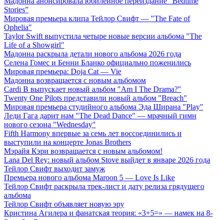
Мадонна анонсировала юбилейное переиздание “Bedtime
Stories”
Мировая премьера клипа Тейлор Свифт — "The Fate of
Ophelia"
Taylor Swift выпустила четыре новые версии альбома "The
Life of a Showgirl"
Мадонна раскрыла детали нового альбома 2026 года
Селена Гомес и Бенни Бланко официально поженились
Мировая премьера: Doja Cat — Vie
Мадонна возвращается с новым альбомом
Cardi B выпускает новый альбом "Am I The Drama?"
Twenty One Pilots представили новый альбом "Breach"
Мировая премьера студийного альбома Эда Ширана "Play"
Леди Гага дарит нам "The Dead Dance" — мрачный гимн
нового сезона "Wednesday"
Fifth Harmony впервые за семь лет воссоединились и
выступили на концерте Jonas Brothers
Мэрайя Кэри возвращается с новым альбомом!
Lana Del Rey: новый альбом Stove выйдет в январе 2026 года
Тейлор Свифт выходит замуж
Премьера нового альбома Maroon 5 — Love Is Like
Тейлор Свифт раскрыла трек-лист и дату релиза грядущего
альбома
Тейлор Свифт объявляет новую эру
Кристина Агилера и фанатская теория: «3+5=» — намек на 8-