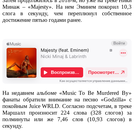
Затем продолжилось в 2018-м, но уже на треке Ники
Минаж – «Majesty». На нем Эминем покорил 10,3
слога в секунду, чем переплюнул собственное
достижение пятью годами ранее.
На недавнем альбоме «Music To Be Murdered By»
фанаты обратили внимание на песню «Godzilla» с
покойным Juice WRLD. Согласно подсчетам, в треке
Маршалл произносит 224 слова (328 слогов) за
полминуты или же 7,46 слов (10,93 слогов) в
секунду.