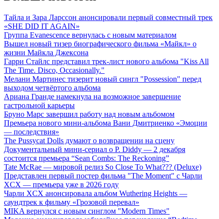
Тайла и Зара Ларссон анонсировали первый совместный трек
«SHE DID IT AGAIN»
Группа Evanescence вернулась с новым материалом
Вышел новый тизер биографического фильма «Майкл» о
жизни Майкла Джексона
Гарри Стайлс представил трек-лист нового альбома "Kiss All
The Time. Disco, Occasionally."
Мелани Мартинес тизерит новый сингл "Possession" перед
выходом четвёртого альбома
Ариана Гранде намекнула на возможное завершение
гастрольной карьеры
Бруно Марс завершил работу над новым альбомом
Премьера нового мини-альбома Вани Дмитриенко «Эмоции
— последствия»
The Pussycat Dolls думают о возвращении на сцену
Документальный мини-сериал о P. Diddy — 2 декабря
состоится премьера “Sean Combs: The Reckoning”
Tate McRae — мировой релиз So Close To What??? (Deluxe)
Представлен первый постер фильма "The Moment" с Чарли
XCX — премьера уже в 2026 году
Чарли XCX анонсировала альбом Wuthering Heights —
саундтрек к фильму «Грозовой перевал»
MIKA вернулся с новым синглом "Modern Times"