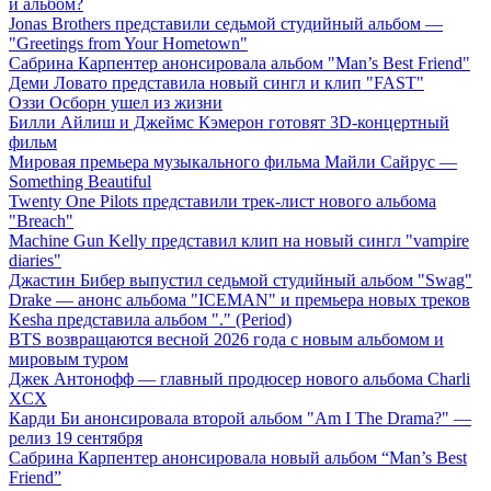
й альбом?
Jonas Brothers представили седьмой студийный альбом —
"Greetings from Your Hometown"
Сабрина Карпентер анонсировала альбом "Man’s Best Friend"
Деми Ловато представила новый сингл и клип "FAST"
Оззи Осборн ушел из жизни
Билли Айлиш и Джеймс Кэмерон готовят 3D-концертный
фильм
Мировая премьера музыкального фильма Майли Сайрус —
Something Beautiful
Twenty One Pilots представили трек-лист нового альбома
"Breach"
Machine Gun Kelly представил клип на новый сингл "vampire
diaries"
Джастин Бибер выпустил седьмой студийный альбом "Swag"
Drake — анонс альбома "ICEMAN" и премьера новых треков
Kesha представила альбом "." (Period)
BTS возвращаются весной 2026 года с новым альбомом и
мировым туром
Джек Антонофф — главный продюсер нового альбома Charli
XCX
Карди Би анонсировала второй альбом "Am I The Drama?" —
релиз 19 сентября
Сабрина Карпентер анонсировала новый альбом “Man’s Best
Friend”