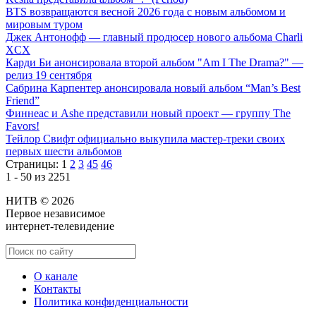
BTS возвращаются весной 2026 года с новым альбомом и
мировым туром
Джек Антонофф — главный продюсер нового альбома Charli
XCX
Карди Би анонсировала второй альбом "Am I The Drama?" —
релиз 19 сентября
Сабрина Карпентер анонсировала новый альбом “Man’s Best
Friend”
Финнеас и Ashe представили новый проект — группу The
Favors!
Тейлор Свифт официально выкупила мастер-треки своих
первых шести альбомов
Страницы:
1
2
3
45
46
1 - 50 из 2251
НИТВ © 2026
Первое независимое
интернет-телевидение
О канале
Контакты
Политика конфиденциальности