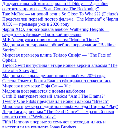
Документальный мини-сериал о P. Diddy — 2 декабря
состоится премьера “Sean Combs: The Reckoning”
Tate McRae — мировой релиз So Close To What??? (Deluxe)
Представлен первый постер фильма "The Moment" с Чарли
XCX — премьера уже в 2026 году
Чарли XCX анонсировала альбом Wuthering Heights —
саундтрек к фильму «Грозовой перевал»
MIKA вернулся с новым синглом "Modern Times"
Мадонна анонсировала юбилейное переиздание “Bedtime
Stories”
Мировая премьера клипа Тейлор Свифт — "The Fate of
Ophelia"
Taylor Swift выпустила четыре новые версии альбома "The
Life of a Showgirl"
Мадонна раскрыла детали нового альбома 2026 года
Селена Гомес и Бенни Бланко официально поженились
Мировая премьера: Doja Cat — Vie
Мадонна возвращается с новым альбомом
Cardi B выпускает новый альбом "Am I The Drama?"
Twenty One Pilots представили новый альбом "Breach"
Мировая премьера студийного альбома Эда Ширана "Play"
Леди Гага дарит нам "The Dead Dance" — мрачный гимн
нового сезона "Wednesday"
Fifth Harmony впервые за семь лет воссоединились и
выступили на концерте Jonas Brothers