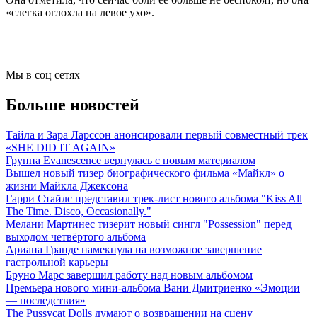
«слегка оглохла на левое ухо».
Мы в соц сетях
Больше новостей
Тайла и Зара Ларссон анонсировали первый совместный трек
«SHE DID IT AGAIN»
Группа Evanescence вернулась с новым материалом
Вышел новый тизер биографического фильма «Майкл» о
жизни Майкла Джексона
Гарри Стайлс представил трек-лист нового альбома "Kiss All
The Time. Disco, Occasionally."
Мелани Мартинес тизерит новый сингл "Possession" перед
выходом четвёртого альбома
Ариана Гранде намекнула на возможное завершение
гастрольной карьеры
Бруно Марс завершил работу над новым альбомом
Премьера нового мини-альбома Вани Дмитриенко «Эмоции
— последствия»
The Pussycat Dolls думают о возвращении на сцену