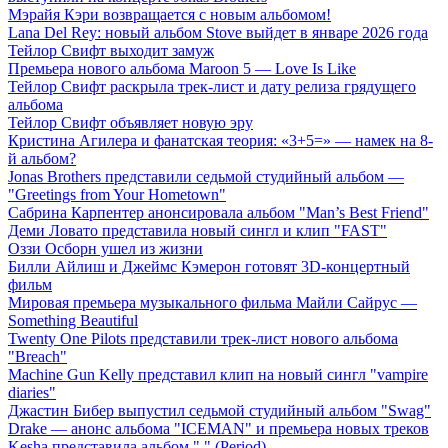
Мэрайя Кэри возвращается с новым альбомом!
Lana Del Rey: новый альбом Stove выйдет в январе 2026 года
Тейлор Свифт выходит замуж
Премьера нового альбома Maroon 5 — Love Is Like
Тейлор Свифт раскрыла трек-лист и дату релиза грядущего
альбома
Тейлор Свифт объявляет новую эру
Кристина Агилера и фанатская теория: «3+5=» — намек на 8-
й альбом?
Jonas Brothers представили седьмой студийный альбом —
"Greetings from Your Hometown"
Сабрина Карпентер анонсировала альбом "Man’s Best Friend"
Деми Ловато представила новый сингл и клип "FAST"
Оззи Осборн ушел из жизни
Билли Айлиш и Джеймс Кэмерон готовят 3D-концертный
фильм
Мировая премьера музыкального фильма Майли Сайрус —
Something Beautiful
Twenty One Pilots представили трек-лист нового альбома
"Breach"
Machine Gun Kelly представил клип на новый сингл "vampire
diaries"
Джастин Бибер выпустил седьмой студийный альбом "Swag"
Drake — анонс альбома "ICEMAN" и премьера новых треков
Kesha представила альбом "." (Period)