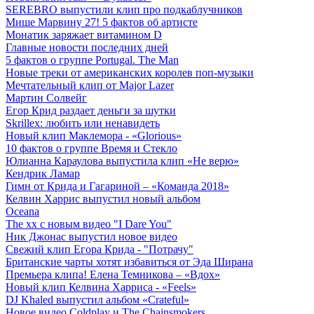
SEREBRO выпустили клип про подкаблучников
Мише Марвину 27! 5 фактов об артисте
Монатик заряжает витамином D
Главные новости последних дней
5 фактов о группе Portugal. The Man
Новые треки от американских королев поп-музыки
Мечтательный клип от Major Lazer
Мартин Солвейг
Егор Крид раздает деньги за шутки
Skrillex: любить или ненавидеть
Новый клип Маклемора - «Glorious»
10 фактов о группе Время и Стекло
Юлианна Караулова выпустила клип «Не верю»
Кендрик Ламар
Гимн от Крида и Гагариной – «Команда 2018»
Келвин Харрис выпустил новый альбом
Oceana
The xx с новым видео "I Dare You"
Ник Джонас выпустил новое видео
Свежий клип Егора Крида - "Потрачу"
Британские чарты хотят избавиться от Эда Ширана
Премьера клипа! Елена Темникова – «Вдох»
Новый клип Келвина Харриса - «Feels»
DJ Khaled выпустил альбом «Crateful»
Новое видео Coldplay и The Chainsmokers