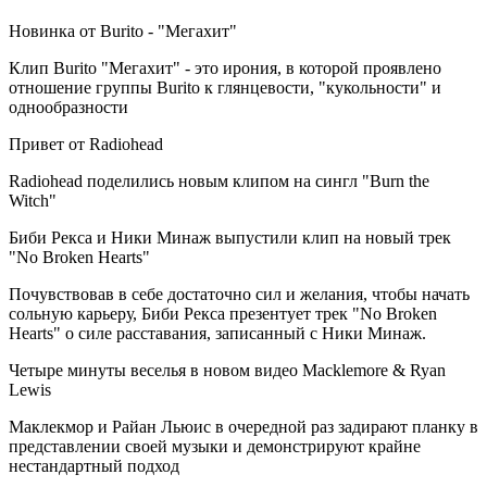
Новинка от Burito - "Мегахит"
Клип Burito "Мегахит" - это ирония, в которой проявлено
отношение группы Burito к глянцевости, "кукольности" и
однообразности
Привет от Radiohead
Radiohead поделились новым клипом на сингл "Burn the
Witch"
Биби Рекса и Ники Минаж выпустили клип на новый трек
"No Broken Hearts"
Почувствовав в себе достаточно сил и желания, чтобы начать
сольную карьеру, Биби Рекса презентует трек "No Broken
Hearts" о силе расставания, записанный с Ники Минаж.
Четыре минуты веселья в новом видео Macklemore & Ryan
Lewis
Маклекмор и Райан Льюис в очередной раз задирают планку в
представлении своей музыки и демонстрируют крайне
нестандартный подход