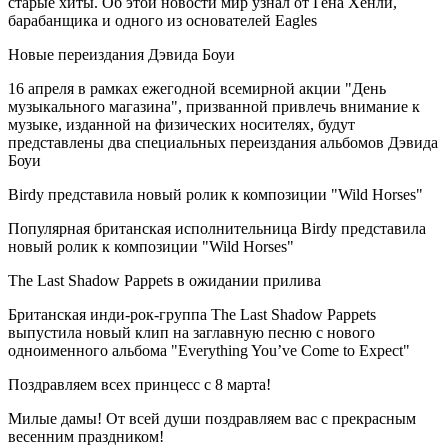
старые хиты. Об этой новости мир узнал от Гена Хенли,
барабанщика и одного из основателей Eagles
Новые переиздания Дэвида Боуи
16 апреля в рамках ежегодной всемирной акции "День
музыкального магазина", призванной привлечь внимание к
музыке, изданной на физических носителях, будут
представлены два специальных переиздания альбомов Дэвида
Боуи
Birdy представила новый ролик к композиции "Wild Horses"
Популярная британская исполнительница Birdy представила
новый ролик к композиции "Wild Horses"
The Last Shadow Pappets в ожидании прилива
Британская инди-рок-группа The Last Shadow Pappets
выпустила новый клип на заглавную песню с нового
одноименного альбома "Everything You’ve Come to Expect"
Поздравляем всех принцесс с 8 марта!
Милые дамы! От всей души поздравляем вас с прекрасным
весенним праздником!