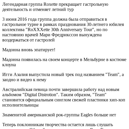
Легендарная группа Roxette прекращает гастрольную
деятельность и отменяет летний тур
3 июня 2016 года группа должна была отправиться в
гастрольное турне в рамках празднования 30-летнего юбилея
коллектива "RoXXXette 30th Anniversary Tour", но по
настоянию врачей Мари Фредрикссон вынуждена
воздержаться от гастролей
Мадонна вновь эпатирует!
Мадонна появилась на своем концерте в Мельбурне в костюме
клоуна
Игги Азалия выпустила новый трек под названием "Team", а
заодно и видео к нему
Австралийская певица почти завершила работу над новым
альбомом "Digital Distrotion". Таким образом, "Team"
становится официальным синглом свежей пластинки хип-хоп
исполнительницы
Знаменитой американской рок-группы Eagles больше нет
Теперь поклонникам творчества остается лишь слушать