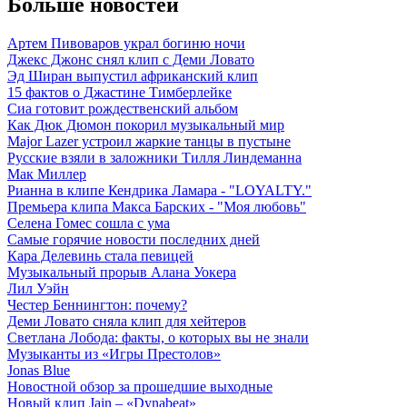
Больше новостей
Артем Пивоваров украл богиню ночи
Джекс Джонс снял клип с Деми Ловато
Эд Ширан выпустил африканский клип
15 фактов о Джастине Тимберлейке
Сиа готовит рождественский альбом
Как Дюк Дюмон покорил музыкальный мир
Major Lazer устроил жаркие танцы в пустыне
Русские взяли в заложники Тилля Линдеманна
Мак Миллер
Рианна в клипе Кендрика Ламара - "LOYALTY."
Премьера клипа Макса Барских - "Моя любовь"
Селена Гомес сошла с ума
Самые горячие новости последних дней
Кара Делевинь стала певицей
Музыкальный прорыв Алана Уокера
Лил Уэйн
Честер Беннингтон: почему?
Деми Ловато сняла клип для хейтеров
Светлана Лобода: факты, о которых вы не знали
Музыканты из «Игры Престолов»
Jonas Blue
Новостной обзор за прошедшие выходные
Новый клип Jain – «Dynabeat»