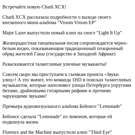
Встречайте новую Charli ХСХ!
Charli XCX рассказала подробности о выходе своего
внезапного мини-альбома "Vroom Vroom EP"
Major Lazer выпустили новый клип на сингл "Light It Up"
Жизнерадостная танцевальная песня сопровождается черно-
белым видео, показывающим традиционный похоронный
обряд жителей Ганы (государство в Западной Африке)
Разыскиваются талантливые уличные музыканты!
Совсем скоро мы приступаем к съемкам проекта «Звуки
улиц»! А это значит, что команда 1HD в поисках талантливых
музыкантов, которые наполняют улицы Петербурга упругими
битами, драйвовыми гитарными рифами и прочими
чарующими звуками!
Премьера аудиовизуального альбома Бейонсе "Lemonade"
Бейонсе сделала "Lemonade" из лимонов, которые ей
подкинула жизнь
Florence and the Machine выпустили клип "Third Eye"