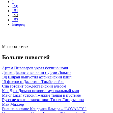
1
150
151
152
153
Вперед
Мы в соц сетях
Больше новостей
Артем Пивоваров украл богиню ночи
Джекс Джонс снял клип с Деми Ловато
Эд Ширан выпустил африканский клип
15 фактов о Джастине Тимберлейке
Сиа готовит рождественский альбом
Как Дюк Дюмон покорил музыкальный мир
Major Lazer устроил жаркие танцы в пустыне
Русские взяли в заложники Тилля Линдеманна
Мак Миллер
Рианна в клипе Кендрика Ламара - "LOYALTY."