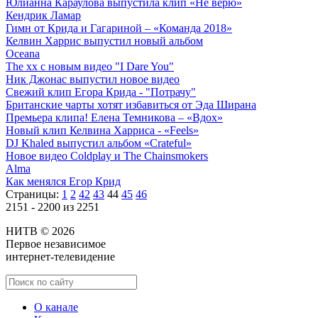
Юлианна Караулова выпустила клип «Не верю»
Кендрик Ламар
Гимн от Крида и Гагариной – «Команда 2018»
Келвин Харрис выпустил новый альбом
Oceana
The xx с новым видео "I Dare You"
Ник Джонас выпустил новое видео
Свежий клип Егора Крида - "Потрачу"
Британские чарты хотят избавиться от Эда Ширана
Премьера клипа! Елена Темникова – «Вдох»
Новый клип Келвина Харриса - «Feels»
DJ Khaled выпустил альбом «Crateful»
Новое видео Coldplay и The Chainsmokers
Alma
Как менялся Егор Крид
Страницы:
1
2
42
43
44
45
46
2151 - 2200 из 2251
НИТВ © 2026
Первое независимое
интернет-телевидение
О канале