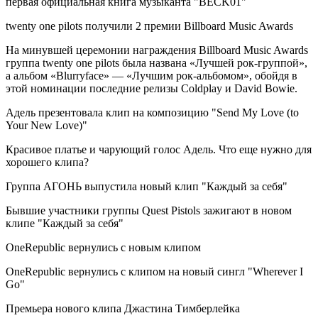
первая официальная книга музыканта "BECK01"
twenty one pilots получили 2 премии Billboard Music Awards
На минувшей церемонии награждения Billboard Music Awards
группа twenty one pilots была названа «Лучшей рок-группой»,
а альбом «Blurryface» — «Лучшим рок-альбомом», обойдя в
этой номинации последние релизы Coldplay и David Bowie.
Адель презентовала клип на композицию "Send My Love (to
Your New Love)"
Красивое платье и чарующий голос Адель. Что еще нужно для
хорошего клипа?
Группа АГОНЬ выпустила новый клип "Каждый за себя"
Бывшие участники группы Quest Pistols зажигают в новом
клипе "Каждый за себя"
OneRepublic вернулись с новым клипом
OneRepublic вернулись с клипом на новый сингл "Wherever I
Go"
Премьера нового клипа Джастина Тимберлейка