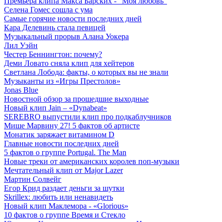
Премьера клипа Макса Барских - "Моя любовь"
Селена Гомес сошла с ума
Самые горячие новости последних дней
Кара Делевинь стала певицей
Музыкальный прорыв Алана Уокера
Лил Уэйн
Честер Беннингтон: почему?
Деми Ловато сняла клип для хейтеров
Светлана Лобода: факты, о которых вы не знали
Музыканты из «Игры Престолов»
Jonas Blue
Новостной обзор за прошедшие выходные
Новый клип Jain – «Dynabeat»
SEREBRO выпустили клип про подкаблучников
Мише Марвину 27! 5 фактов об артисте
Монатик заряжает витамином D
Главные новости последних дней
5 фактов о группе Portugal. The Man
Новые треки от американских королев поп-музыки
Мечтательный клип от Major Lazer
Мартин Солвейг
Егор Крид раздает деньги за шутки
Skrillex: любить или ненавидеть
Новый клип Маклемора - «Glorious»
10 фактов о группе Время и Стекло