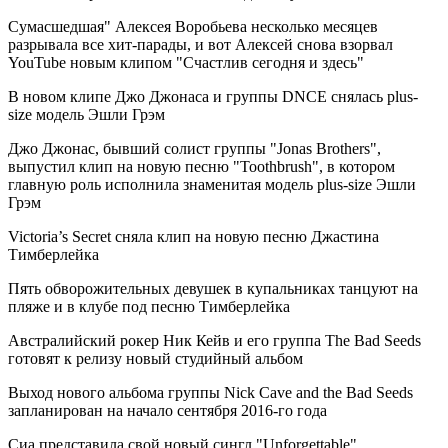
Сумасшедшая" Алексея Воробьева несколько месяцев
разрывала все хит-парады, и вот Алексей снова взорвал
YouTube новым клипом "Счастлив сегодня и здесь"
В новом клипе Джо Джонаса и группы DNCE снялась plus-
size модель Эшли Грэм
Джо Джонас, бывший солист группы "Jonas Brothers",
выпустил клип на новую песню "Toothbrush", в котором
главную роль исполнила знаменитая модель plus-size Эшли
Грэм
Victoria’s Secret сняла клип на новую песню Джастина
Тимберлейка
Пять обворожительных девушек в купальниках танцуют на
пляже и в клубе под песню Тимберлейка
Австралийский рокер Ник Кейв и его группа The Bad Seeds
готовят к релизу новый студийный альбом
Выход нового альбома группы Nick Cave and the Bad Seeds
запланирован на начало сентября 2016-го года
Сиа представила свой новый сингл "Unforgettable"