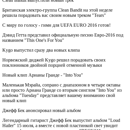
Clean Bandit выпустили новый трек
Британская электро-группа Clean Bandit на этой неделе
решила порадовать вас своим новым треком "Tears"
С миру по голосу - гимн для UEFA EURO 2016 готов!
Дэвид Гетта представил официальную песню Евро-2016 под
названием "This One's For You"
Kygo выпустил сразу два новых клипа
Норвежский диджей Kygo решил порадовать своих
поклонников двойной порцией отменной музыки
Новый клип Арианы Гранде - "Into You"
Маленькая Мэрайа, сопрано с диапазоном в четыре октавы
или просто Ариана Гранде со вторым синглом "Into You" из
альбома "Tuesday" представляет вашему вниманию свой
новый клип
Джефф Бек анонсировал новый альбом
Легендарный гитарист Джефф Бек выпустит альбом "Loud
Hailer" 15 июля, а вместе с новой пластинкой свет увидит