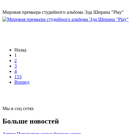
Мировая премьера студийного альбома Эда Ширана "Play"
Назад
1
2
3
4
153
Вперед
Мы в соц сетях
Больше новостей
Артем Пивоваров украл богиню ночи