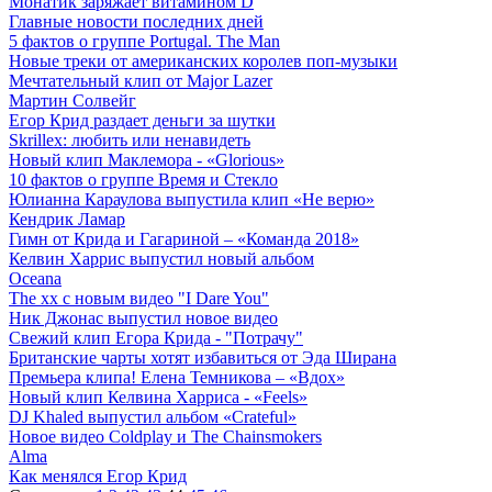
Монатик заряжает витамином D
Главные новости последних дней
5 фактов о группе Portugal. The Man
Новые треки от американских королев поп-музыки
Мечтательный клип от Major Lazer
Мартин Солвейг
Егор Крид раздает деньги за шутки
Skrillex: любить или ненавидеть
Новый клип Маклемора - «Glorious»
10 фактов о группе Время и Стекло
Юлианна Караулова выпустила клип «Не верю»
Кендрик Ламар
Гимн от Крида и Гагариной – «Команда 2018»
Келвин Харрис выпустил новый альбом
Oceana
The xx с новым видео "I Dare You"
Ник Джонас выпустил новое видео
Свежий клип Егора Крида - "Потрачу"
Британские чарты хотят избавиться от Эда Ширана
Премьера клипа! Елена Темникова – «Вдох»
Новый клип Келвина Харриса - «Feels»
DJ Khaled выпустил альбом «Crateful»
Новое видео Coldplay и The Chainsmokers
Alma
Как менялся Егор Крид