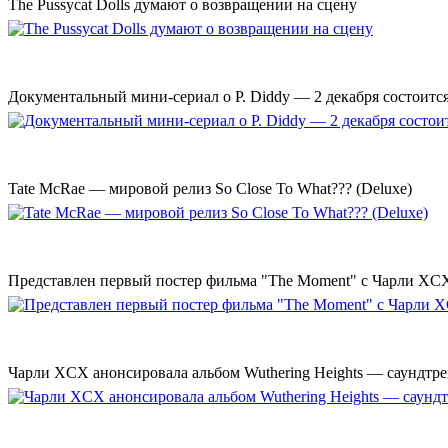
The Pussycat Dolls думают о возвращении на сцену
Документальный мини-сериал о P. Diddy — 2 декабря состоится
Tate McRae — мировой релиз So Close To What??? (Deluxe)
Представлен первый постер фильма "The Moment" с Чарли XCX
Чарли XCX анонсировала альбом Wuthering Heights — саундтре