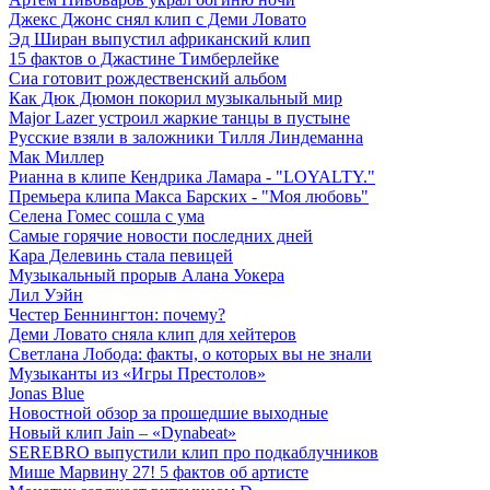
Джекс Джонс снял клип с Деми Ловато
Эд Ширан выпустил африканский клип
15 фактов о Джастине Тимберлейке
Сиа готовит рождественский альбом
Как Дюк Дюмон покорил музыкальный мир
Major Lazer устроил жаркие танцы в пустыне
Русские взяли в заложники Тилля Линдеманна
Мак Миллер
Рианна в клипе Кендрика Ламара - "LOYALTY."
Премьера клипа Макса Барских - "Моя любовь"
Селена Гомес сошла с ума
Самые горячие новости последних дней
Кара Делевинь стала певицей
Музыкальный прорыв Алана Уокера
Лил Уэйн
Честер Беннингтон: почему?
Деми Ловато сняла клип для хейтеров
Светлана Лобода: факты, о которых вы не знали
Музыканты из «Игры Престолов»
Jonas Blue
Новостной обзор за прошедшие выходные
Новый клип Jain – «Dynabeat»
SEREBRO выпустили клип про подкаблучников
Мише Марвину 27! 5 фактов об артисте