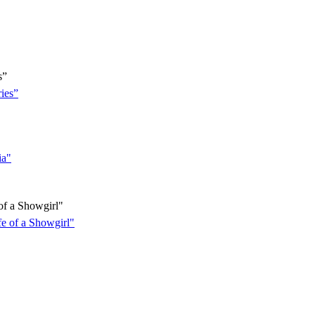
s”
f a Showgirl"