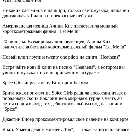
What You Came For"
Никаких бассейнов и дайкири, только светомузыка, шикарно
двигающаяся Рианна и прекрасные пейзажи
Американская певица Алиша Киз представила мощный
короткометражный фильм "Let Me In"
20 июня, ко Всемирному дню беженцев, Алиша Киз
выпустила дебютный короткометражный фильм "Let Me In"
Новый клип группы twenty one pilots на сингл "Heathens"
Встречайте новый клип на песню "Heathens", в котором вы
увидите музыкантов в непривычном антураже
Spice Girls ищут замену Виктории Бекхэм
Британская поп-группа Spice Girls решила воссоединиться и
порадовать своих поклонников мировым турне в честь 20-
летия со дня выхода их дебютного альбома под названием
"Spice"
Джастин Бибер прокомментировал свое падение на концерте
Я кот. У меня девять жизней. Лол", — такая запись появилась