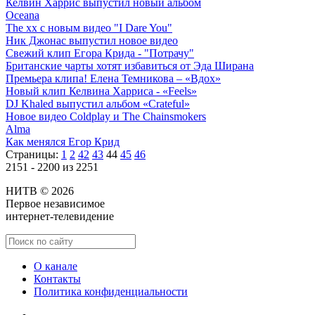
Келвин Харрис выпустил новый альбом
Oceana
The xx с новым видео "I Dare You"
Ник Джонас выпустил новое видео
Свежий клип Егора Крида - "Потрачу"
Британские чарты хотят избавиться от Эда Ширана
Премьера клипа! Елена Темникова – «Вдох»
Новый клип Келвина Харриса - «Feels»
DJ Khaled выпустил альбом «Crateful»
Новое видео Coldplay и The Chainsmokers
Alma
Как менялся Егор Крид
Страницы:
1
2
42
43
44
45
46
2151 - 2200 из 2251
НИТВ © 2026
Первое независимое
интернет-телевидение
О канале
Контакты
Политика конфиденциальности