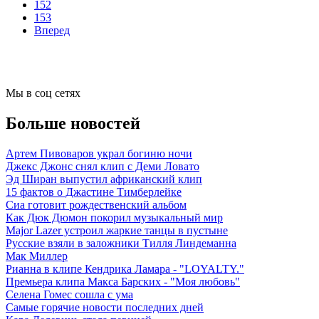
152
153
Вперед
Мы в соц сетях
Больше новостей
Артем Пивоваров украл богиню ночи
Джекс Джонс снял клип с Деми Ловато
Эд Ширан выпустил африканский клип
15 фактов о Джастине Тимберлейке
Сиа готовит рождественский альбом
Как Дюк Дюмон покорил музыкальный мир
Major Lazer устроил жаркие танцы в пустыне
Русские взяли в заложники Тилля Линдеманна
Мак Миллер
Рианна в клипе Кендрика Ламара - "LOYALTY."
Премьера клипа Макса Барских - "Моя любовь"
Селена Гомес сошла с ума
Самые горячие новости последних дней