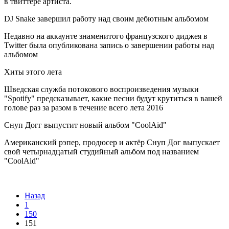
в твиттере артиста.
DJ Snake завершил работу над своим дебютным альбомом
Недавно на аккаунте знаменитого французского диджея в
Twitter была опубликована запись о завершении работы над
альбомом
Хиты этого лета
Шведская служба потокового воспроизведения музыки
"Spotify" предсказывает, какие песни будут крутиться в вашей
голове раз за разом в течение всего лета 2016
Снуп Догг выпустит новый альбом "CoolAid"
Американский рэпер, продюсер и актёр Снуп Дог выпускает
свой четырнадцатый студийный альбом под названием
"CoolAid"
Назад
1
150
151