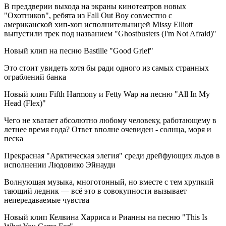
В преддверии выхода на экраны кинотеатров новых
"Охотников", ребята из Fall Out Boy совместно с
американской хип-хоп исполнительницей Missy Elliott
выпустили трек под названием "Ghostbusters (I'm Not Afraid)"
Новый клип на песню Bastille "Good Grief"
Это стоит увидеть хотя бы ради одного из самых странных
ограблений банка
Новый клип Fifth Harmony и Fetty Wap на песню "All In My
Head (Flex)"
Чего не хватает абсолютно любому человеку, работающему в
летнее время года? Ответ вполне очевиден - солнца, моря и
песка
Прекрасная "Арктическая элегия" среди дрейфующих льдов в
исполнении Людовико Эйнауди
Волнующая музыка, многотонный, но вместе с тем хрупкий
тающий ледник — всё это в совокупности вызывает
непередаваемые чувства
Новый клип Келвина Харриса и Рианны на песню "This Is