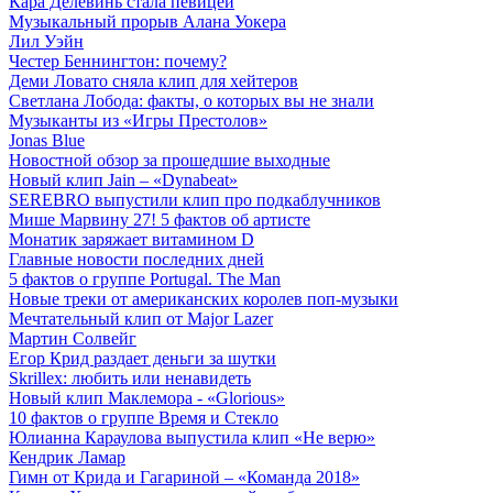
Кара Делевинь стала певицей
Музыкальный прорыв Алана Уокера
Лил Уэйн
Честер Беннингтон: почему?
Деми Ловато сняла клип для хейтеров
Светлана Лобода: факты, о которых вы не знали
Музыканты из «Игры Престолов»
Jonas Blue
Новостной обзор за прошедшие выходные
Новый клип Jain – «Dynabeat»
SEREBRO выпустили клип про подкаблучников
Мише Марвину 27! 5 фактов об артисте
Монатик заряжает витамином D
Главные новости последних дней
5 фактов о группе Portugal. The Man
Новые треки от американских королев поп-музыки
Мечтательный клип от Major Lazer
Мартин Солвейг
Егор Крид раздает деньги за шутки
Skrillex: любить или ненавидеть
Новый клип Маклемора - «Glorious»
10 фактов о группе Время и Стекло
Юлианна Караулова выпустила клип «Не верю»
Кендрик Ламар
Гимн от Крида и Гагариной – «Команда 2018»