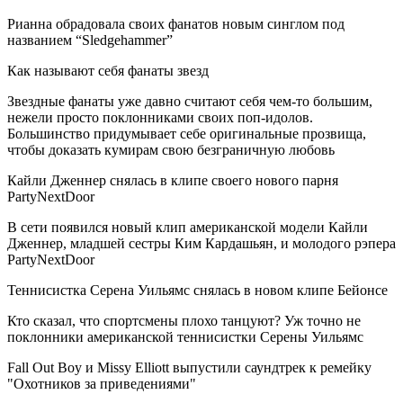
Рианна обрадовала своих фанатов новым синглом под
названием “Sledgehammer”
Как называют себя фанаты звезд
Звездные фанаты уже давно считают себя чем-то большим,
нежели просто поклонниками своих поп-идолов.
Большинство придумывает себе оригинальные прозвища,
чтобы доказать кумирам свою безграничную любовь
Кайли Дженнер снялась в клипе своего нового парня
PartyNextDoor
В сети появился новый клип американской модели Кайли
Дженнер, младшей сестры Ким Кардашьян, и молодого рэпера
PartyNextDoor
Теннисистка Серена Уильямс снялась в новом клипе Бейонсе
Кто сказал, что спортсмены плохо танцуют? Уж точно не
поклонники американской теннисистки Серены Уильямс
Fall Out Boy и Missy Elliott выпустили саундтрек к ремейку
"Охотников за приведениями"