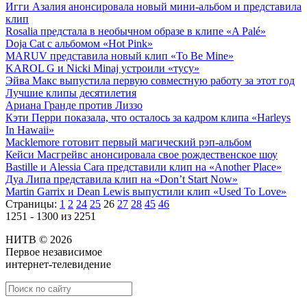
Игги Азалия анонсировала новый мини-альбом и представила
клип
Rosalia предстала в необычном образе в клипе «A Palé»
Doja Cat с альбомом «Hot Pink»
MARUV представила новый клип «To Be Mine»
KAROL G и Nicki Minaj устроили «тусу»
Эйва Макс выпустила первую совместную работу за этот год
Лучшие клипы десятилетия
Ариана Гранде против Лиззо
Кэти Перри показала, что осталось за кадром клипа «Harleys
In Hawaii»
Macklemore готовит первый магический рэп-альбом
Кейси Масгрейвс анонсировала свое рождественское шоу
Bastille и Alessia Cara представили клип на «Another Place»
Дуа Липа представила клип на «Don’t Start Now»
Martin Garrix и Dean Lewis выпустили клип «Used To Love»
Страницы:
1
2
24
25
26
27
28
45
46
1251 - 1300 из 2251
НИТВ © 2026
Первое независимое
интернет-телевидение