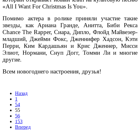
«All I Want For Christmas Is You».
Помимо актера в ролике приняли участие такие
звезды, как Ариана Гранде, Анитта, Биби Рекса
Chance The Rapper, Сиара, Дипло, Флойд Майвезер-
младший, Джейми Фокс, Дженнифер Хадсон, Кэти
Перри, Ким Кардашьян и Крис Дженнер, Мисси
Элиот, Нормани, Снуп Догг, Томми Ли и многие
другие.
Всем новогоднего настроения, друзья!
Назад
1
54
55
56
153
Вперед