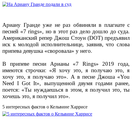
Ариану Гранде уже не раз обвиняли в плагиате c
песней «7 rings», но в этот раз дело дошло до суда.
Американский репер Джош Стоун (DOT) предъявил
иск к молодой исполнительнице, заявив, что слова
припева девушка «своровала» у него.
В припеве песни Арианы «7 Rings» 2019 года,
имеются строчки: «Я хочу это, я получаю это, я
хочу это, я получаю это». А в песне Джоша «You
Need I Got It», выпущенной двумя годами ранее,
поется: «Ты нуждаешься в этом, я получил это, ты
хочешь это, я получил это».
5 интересных фактов о Кельвине Харрисе