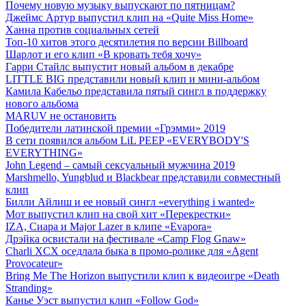
Почему новую музыку выпускают по пятницам?
Джеймс Артур выпустил клип на «Quite Miss Home»
Ханна против социальных сетей
Топ-10 хитов этого десятилетия по версии Billboard
Шарлот и его клип «В кровать тебя хочу»
Гарри Стайлс выпустит новый альбом в декабре
LITTLE BIG представили новый клип и мини-альбом
Камила Кабельо представила пятый сингл в поддержку
нового альбома
MARUV не остановить
Победители латинской премии «Грэмми» 2019
В сети появился альбом LiL PEEP «EVERYBODY'S
EVERYTHING»
John Legend – самый сексуальный мужчина 2019
Marshmello, Yungblud и Blackbear представили совместный
клип
Билли Айлиш и ее новый сингл «everything i wanted»
Мот выпустил клип на свой хит «Перекрестки»
IZA, Сиара и Major Lazer в клипе «Evapora»
Дрэйка освистали на фестивале «Camp Flog Gnaw»
Charli XCX оседлала быка в промо-ролике для «Agent
Provocateur»
Bring Me The Horizon выпустили клип к видеоигре «Death
Stranding»
Канье Уэст выпустил клип «Follow God»