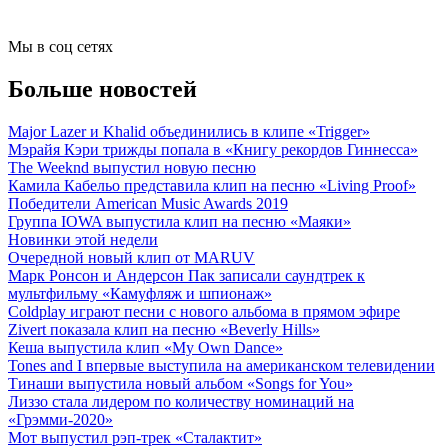
Мы в соц сетях
Больше новостей
Major Lazer и Khalid объединились в клипе «Trigger»
Мэрайя Кэри трижды попала в «Книгу рекордов Гиннесса»
The Weeknd выпустил новую песню
Камила Кабельо представила клип на песню «Living Proof»
Победители American Music Awards 2019
Группа IOWA выпустила клип на песню «Маяки»
Новинки этой недели
Очередной новый клип от MARUV
Марк Ронсон и Андерсон Пак записали саундтрек к
мультфильму «Камуфляж и шпионаж»
Coldplay играют песни с нового альбома в прямом эфире
Zivert показала клип на песню «Beverly Hills»
Кеша выпустила клип «My Own Dance»
Tones and I впервые выступила на американском телевидении
Тинаши выпустила новый альбом «Songs for You»
Лиззо стала лидером по количеству номинаций на
«Грэмми-2020»
Мот выпустил рэп-трек «Сталактит»