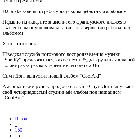
в твиттере артиста.
DJ Snake завершил работу над своим дебютным альбомом
Недавно на аккаунте знаменитого французского диджея в
Twitter была опубликована запись о завершении работы над
альбомом
Хиты этого лета
Шведская служба потокового воспроизведения музыки
"Spotify" предсказывает, какие песни будут крутиться в вашей
голове раз за разом в течение всего лета 2016
Снуп Догг выпустит новый альбом "CoolAid"
Американский рэпер, продюсер и актёр Снуп Дог выпускает
свой четырнадцатый студийный альбом под названием
"CoolAid"
Назад
1
150
151