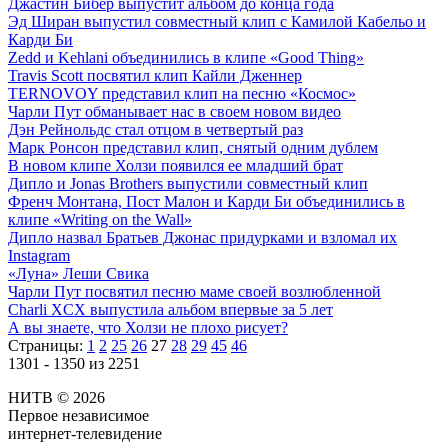
Джастин Бибер выпустит альбом до конца года
Эд Ширан выпустил совместный клип с Камилой Кабельо и
Карди Би
Zedd и Kehlani объединились в клипе «Good Thing»
Travis Scott посвятил клип Кайли Дженнер
TERNOVOY представил клип на песню «Космос»
Чарли Пут обманывает нас в своем новом видео
Дэн Рейнольдс стал отцом в четвертый раз
Марк Ронсон представил клип, снятый одним дублем
В новом клипе Холзи появился ее младший брат
Дипло и Jonas Brothers выпустили совместный клип
Френч Монтана, Пост Малон и Карди Би объединились в
клипе «Writing on the Wall»
Дипло назвал Братьев Джонас придурками и взломал их
Instagram
«Луна» Леши Свика
Чарли Пут посвятил песню маме своей возлюбленной
Charli XCX выпустила альбом впервые за 5 лет
А вы знаете, что Холзи не плохо рисует?
Страницы:
1
2
25
26
27
28
29
45
46
1301 - 1350 из 2251
НИТВ © 2026
Первое независимое
интернет-телевидение