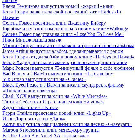
альбом
Елена Темникова выпустила новый «жаркий» клип
Кэти Перри нашептала свой последний хит «Harleys In
Hawaii»
Селена Гомес посвятила клип Джастину Биберу
Joji облачился в костюм лобстера в новом клипе «Walking»
Селена Гомес представила сингл «Lose You To Love Me»
Ники Минаж вышла замуж
Майли Сайрус показала возможный треклист своего альбома
James Arthur выпустил альбом, где заигрывается с рэпом
Кэти Перри оседлала байк в новом клипе «Harleys In Hawaii»
Беллу Хадид признали самой красивой женщиной в мире
Марк Ронсон выпустил 75-минутный фильм о себе любимом
Bad Bunny и J Balvin выпустили клип «La Canción»
Sub Urban выпустил клип на «Cradles»
Black Eyed Peace и J Balvin записали саундтрек к фильму
«Плохие парни навсегда»
Charli XCX выпустила клип на «White Mercedes»
Тини и Себастьян Ятра с новым клипом «Oye»
Зэдда «забанили» в Китае
Гарри Стайлс представил новый клип «Lights Up»
Иван Дорн выпустил «Дичь»
Холзи выпустила официальный клип на песню «Graveyard»
Maroon 5 посвятили клип менеджеру группы
Fat Joe, Cardi B и Anuel AA говорят «да»