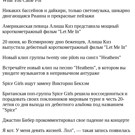
What You Came For"
Никаких бассейнов и дайкири, только светомузыка, шикарно
двигающаяся Рианна и прекрасные пейзажи
Американская певица Алиша Киз представила мощный
короткометражный фильм "Let Me In"
20 июня, ко Всемирному дню беженцев, Алиша Киз
выпустила дебютный короткометражный фильм "Let Me In"
Новый клип группы twenty one pilots на сингл "Heathens"
Встречайте новый клип на песню "Heathens", в котором вы
увидите музыкантов в непривычном антураже
Spice Girls ищут замену Виктории Бекхэм
Британская поп-группа Spice Girls решила воссоединиться и
порадовать своих поклонников мировым турне в честь 20-
летия со дня выхода их дебютного альбома под названием
"Spice"
Джастин Бибер прокомментировал свое падение на концерте
Я кот. У меня девять жизней. Лол", — такая запись появилась