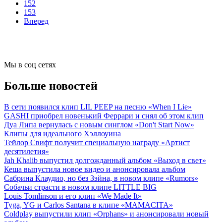
152
153
Вперед
Мы в соц сетях
Больше новостей
В сети появился клип LIL PEEP на песню «When I Lie»
GASHI приобрел новенький Феррари и снял об этом клип
Дуа Липа вернулась с новым синглом «Don't Start Now»
Клипы для идеального Хэллоуина
Тейлор Свифт получит специальную награду «Артист
десятилетия»
Jah Khalib выпустил долгожданный альбом «Выход в свет»
Кеша выпустила новое видео и анонсировала альбом
Сабрина Клаудио, но без Зэйна, в новом клипе «Rumors»
Собачьи страсти в новом клипе LITTLE BIG
Louis Tomlinson и его клип «We Made It»
Tyga, YG и Carlos Santana в клипе «MAMACITA»
Coldplay выпустили клип «Orphans» и анонсировали новый