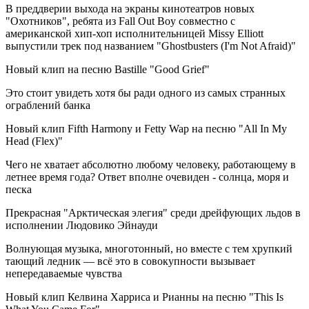
В преддверии выхода на экраны кинотеатров новых
"Охотников", ребята из Fall Out Boy совместно с
американской хип-хоп исполнительницей Missy Elliott
выпустили трек под названием "Ghostbusters (I'm Not Afraid)"
Новый клип на песню Bastille "Good Grief"
Это стоит увидеть хотя бы ради одного из самых странных
ограблений банка
Новый клип Fifth Harmony и Fetty Wap на песню "All In My
Head (Flex)"
Чего не хватает абсолютно любому человеку, работающему в
летнее время года? Ответ вполне очевиден - солнца, моря и
песка
Прекрасная "Арктическая элегия" среди дрейфующих льдов в
исполнении Людовико Эйнауди
Волнующая музыка, многотонный, но вместе с тем хрупкий
тающий ледник — всё это в совокупности вызывает
непередаваемые чувства
Новый клип Келвина Харриса и Рианны на песню "This Is