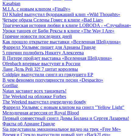
Kasabian
M.I.A. с новым клипом «Finally»
DJ Khaled выпустил будоражащий клип «Wild Thoughts»
Четыре образа Селены Гомес в клипе «Bad Liar»
Трагическая история любви в клипе LOBODA - «Случайная»
Уроки танцев от Биби Рексы в клипе «The Way I Are»
Горячие новости последних дней
Как прошло открытие выставки «Вселенная Шейдлина»
Фаррелл Уильямс пишет для Арианы Гранде
5 причин полюбить Никиту Алексеева
В Питере пройдет выставка «Вселенная Шейдлина»
Ofenbach впервые выступят в России
Лане Дель Рей 32! 7 цитат королевы
Coldplay выпустили сингл из грядущего EP
В чем феномен популярности песни «Despacito»
Gorillaz
Natan заставит всех танцевать!
The Weeknd на обложке Forbes
The Weeknd выпустил очередную бомбу
Фаррелл Уильямс с новым клипом на сингл "Yellow Light"
Мелодичная агрессия от Royal Blood
Первый совместный сингл Димы Билана и Сергея Лазарева!
Факты об Ариане Гранде
Sia представила эмоциональное видео на трек «Free Me»
Время и Стекло выпустили новый хит «Back2Leto»