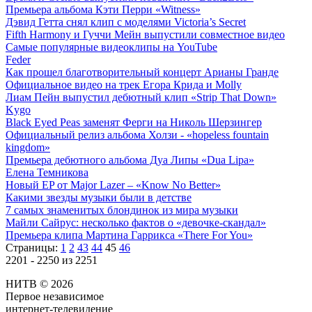
Премьера альбома Кэти Перри «Witness»
Дэвид Гетта снял клип с моделями Victoria’s Secret
Fifth Harmony и Гуччи Мейн выпустили совместное видео
Самые популярные видеоклипы на YouTube
Feder
Как прошел благотворительный концерт Арианы Гранде
Официальное видео на трек Егора Крида и Molly
Лиам Пейн выпустил дебютный клип «Strip That Down»
Kygo
Black Eyed Peas заменят Ферги на Николь Шерзингер
Официальный релиз альбома Холзи - «hopeless fountain
kingdom»
Премьера дебютного альбома Дуа Липы «Dua Lipa»
Елена Темникова
Новый EP от Major Lazer – «Know No Better»
Какими звезды музыки были в детстве
7 самых знаменитых блондинок из мира музыки
Майли Сайрус: несколько фактов о «девочке-скандал»
Премьера клипа Мартина Гаррикса «There For You»
Страницы:
1
2
43
44
45
46
2201 - 2250 из 2251
НИТВ © 2026
Первое независимое
интернет-телевидение