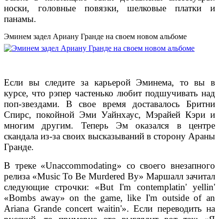
носки, головные повязки, шелковые платки и
панамы.
Эминем задел Ариану Гранде на своем новом альбоме
Если вы следите за карьерой Эминема, то вы в
курсе, что рэпер частенько любит подшучивать над
поп-звездами. В свое время доставалось Бритни
Спирс, покойной Эми Уайнхаус, Мэрайей Кэри и
многим другим. Теперь Эм оказался в центре
скандала из-за своих высказываний в сторону Араны
Гранде.
В треке «Unaccommodating» со своего внезапного
релиза «Music To Be Murdered By» Маршалл зачитал
следующие строчки: «But I'm contemplatin' yellin'
«Bombs away» on the game, like I'm outside of an
Ariana Grande concert waitin'». Если переводить на