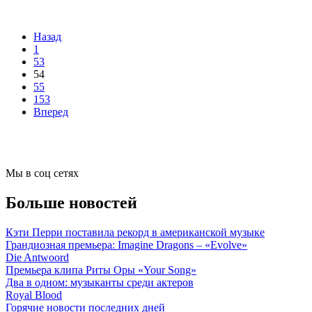
Назад
1
53
54
55
153
Вперед
Мы в соц сетях
Больше новостей
Кэти Перри поставила рекорд в американской музыке
Грандиозная премьера: Imagine Dragons – «Evolve»
Die Antwoord
Премьера клипа Риты Оры «Your Song»
Два в одном: музыканты среди актеров
Royal Blood
Горячие новости последних дней