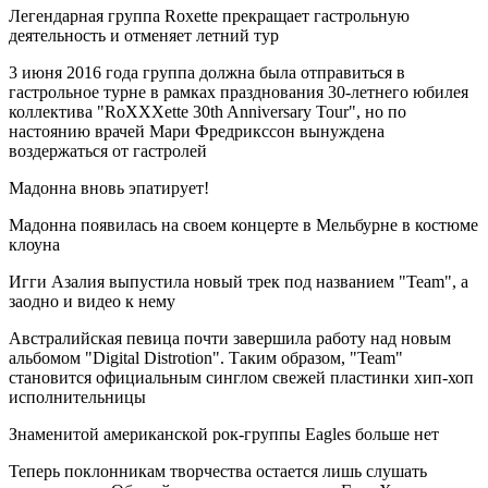
Легендарная группа Roxette прекращает гастрольную
деятельность и отменяет летний тур
3 июня 2016 года группа должна была отправиться в
гастрольное турне в рамках празднования 30-летнего юбилея
коллектива "RoXXXette 30th Anniversary Tour", но по
настоянию врачей Мари Фредрикссон вынуждена
воздержаться от гастролей
Мадонна вновь эпатирует!
Мадонна появилась на своем концерте в Мельбурне в костюме
клоуна
Игги Азалия выпустила новый трек под названием "Team", а
заодно и видео к нему
Австралийская певица почти завершила работу над новым
альбомом "Digital Distrotion". Таким образом, "Team"
становится официальным синглом свежей пластинки хип-хоп
исполнительницы
Знаменитой американской рок-группы Eagles больше нет
Теперь поклонникам творчества остается лишь слушать