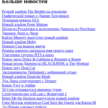
Больше новостей
Редкий альбом The Beatles на аукционе
Графический роман о Джиме Хендриксе
Успешная певица SZA
Новый альбом Poste Malone
Песня из Русалочки в исполнении Даниэль из NewJeans
Джонни Депп и Диор
Кайли Миноуг выпустит новый альбом
Новый альбом Moby
Певица Сиа вышла замуж
Рианна наконец раскрыла имя своего сына
Участники группы BTS в кино
Новое лицо Dolce & Gabbana в Японии и Корее
Новая песня Дженни из BLACKPINK и The Weeknd
Новое тату Doja Cat
Эксперименты Timbaland c нейронной сетью
Новый альбом Depeche Mode
Дуа Липа сотрудничает с Versace
Канье Уэст и Adidas
50 Сent отправится в мировое турне
Сотрудничество will.i.am с Формулой 1
Bring Me the Horizon выпустили новый альбом
Глен Мэтлок переписал God Save the Queen для Карла III
Эд Ширан одержал победу