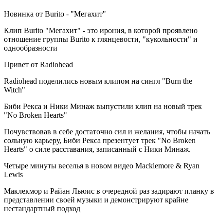
Новинка от Burito - "Мегахит"
Клип Burito "Мегахит" - это ирония, в которой проявлено
отношение группы Burito к глянцевости, "кукольности" и
однообразности
Привет от Radiohead
Radiohead поделились новым клипом на сингл "Burn the
Witch"
Биби Рекса и Ники Минаж выпустили клип на новый трек
"No Broken Hearts"
Почувствовав в себе достаточно сил и желания, чтобы начать
сольную карьеру, Биби Рекса презентует трек "No Broken
Hearts" о силе расставания, записанный с Ники Минаж.
Четыре минуты веселья в новом видео Macklemore & Ryan
Lewis
Маклекмор и Райан Льюис в очередной раз задирают планку в
представлении своей музыки и демонстрируют крайне
нестандартный подход