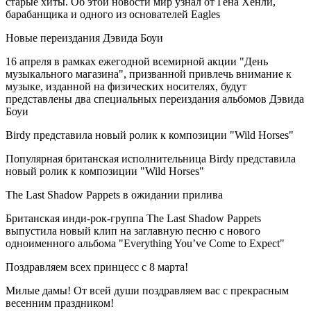
старые хиты. Об этой новости мир узнал от Гена Хенли,
барабанщика и одного из основателей Eagles
Новые переиздания Дэвида Боуи
16 апреля в рамках ежегодной всемирной акции "День
музыкального магазина", призванной привлечь внимание к
музыке, изданной на физических носителях, будут
представлены два специальных переиздания альбомов Дэвида
Боуи
Birdy представила новый ролик к композиции "Wild Horses"
Популярная британская исполнительница Birdy представила
новый ролик к композиции "Wild Horses"
The Last Shadow Pappets в ожидании прилива
Британская инди-рок-группа The Last Shadow Pappets
выпустила новый клип на заглавную песню с нового
одноименного альбома "Everything You’ve Come to Expect"
Поздравляем всех принцесс с 8 марта!
Милые дамы! От всей души поздравляем вас с прекрасным
весенним праздником!