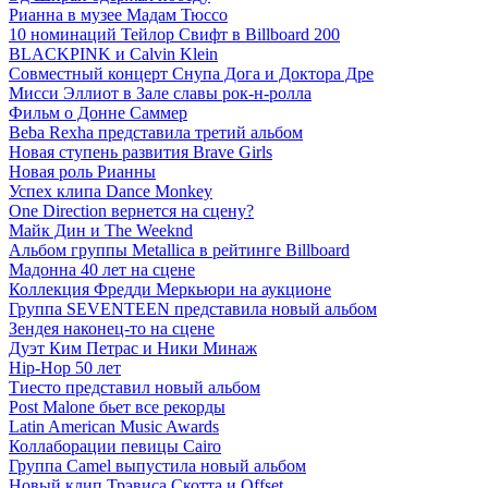
Рианна в музее Мадам Тюссо
10 номинаций Тейлор Свифт в Billboard 200
BLACKPINK и Calvin Klein
Совместный концерт Снупа Дога и Доктора Дре
Мисси Эллиот в Зале славы рок-н-ролла
Фильм о Донне Саммер
Beba Rexha представила третий альбом
Новая ступень развития Brave Girls
Новая роль Рианны
Успех клипа Dance Monkey
One Direction вернется на сцену?
Майк Дин и The Weeknd
Альбом группы Metallica в рейтинге Billboard
Мадонна 40 лет на сцене
Коллекция Фредди Меркьюри на аукционе
Группа SEVENTEEN представила новый альбом
Зендея наконец-то на сцене
Дуэт Ким Петрас и Ники Минаж
Hip-Hop 50 лет
Тиесто представил новый альбом
Post Malone бьет все рекорды
Latin American Music Awards
Коллаборации певицы Сairo
Группа Camel выпустила новый альбом
Новый клип Трэвиса Скотта и Offset