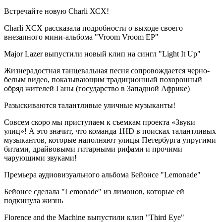
Встречайте новую Charli ХСХ!
Charli XCX рассказала подробности о выходе своего
внезапного мини-альбома "Vroom Vroom EP"
Major Lazer выпустили новый клип на сингл "Light It Up"
Жизнерадостная танцевальная песня сопровождается черно-
белым видео, показывающим традиционный похоронный
обряд жителей Ганы (государство в Западной Африке)
Разыскиваются талантливые уличные музыканты!
Совсем скоро мы приступаем к съемкам проекта «Звуки
улиц»! А это значит, что команда 1HD в поисках талантливых
музыкантов, которые наполняют улицы Петербурга упругими
битами, драйвовыми гитарными рифами и прочими
чарующими звуками!
Премьера аудиовизуального альбома Бейонсе "Lemonade"
Бейонсе сделала "Lemonade" из лимонов, которые ей
подкинула жизнь
Florence and the Machine выпустили клип "Third Eye"