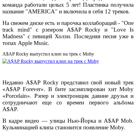
команда работали целых 5 лет! Пластинка получила
название "AMERICA" и включила в себя 12 треков.
На свежем диске есть и парочка коллабораций - "One
track mind" с рэпером A$AP Rocky и "Love Is
Madness" с певицей Холзи. Последняя песня уже в
топах Apple Music.
A$AP Rocky выпустил клип на трек с Moby
Недавно A$AP Rocky представил свой новый трек
«A$AP Forever». В бите засэмплирован хит Moby
«Porcelain». Рэпер и электронщик давние друзья и
сотрудничают еще со времен первого альбома
A$AP.
В кадре видео — улицы Нью-Йорка и A$AP Mob.
Кульминацией клипа становится появление Moby.