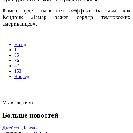
Книга будет назваться «Эффект бабочки: как
Кендрик Ламар зажег сердца темнокожих
американцев».
Назад
1
85
86
87
153
Вперед
Мы в соц сетях
Больше новостей
Джейсон Деруло