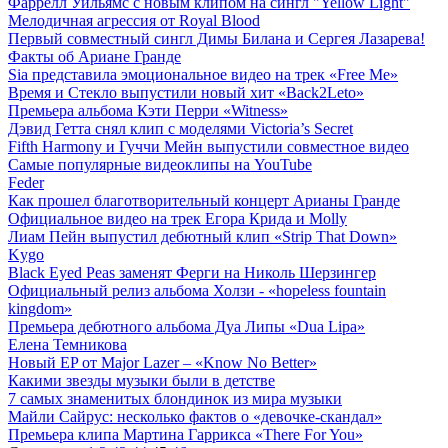
Фаррелл Уильямс с новым клипом на сингл "Yellow Light"
Мелодичная агрессия от Royal Blood
Первый совместный сингл Димы Билана и Сергея Лазарева!
Факты об Ариане Гранде
Sia представила эмоциональное видео на трек «Free Me»
Время и Стекло выпустили новый хит «Back2Leto»
Премьера альбома Кэти Перри «Witness»
Дэвид Гетта снял клип с моделями Victoria’s Secret
Fifth Harmony и Гуччи Мейн выпустили совместное видео
Самые популярные видеоклипы на YouTube
Feder
Как прошел благотворительный концерт Арианы Гранде
Официальное видео на трек Егора Крида и Molly
Лиам Пейн выпустил дебютный клип «Strip That Down»
Kygo
Black Eyed Peas заменят Ферги на Николь Шерзингер
Официальный релиз альбома Холзи - «hopeless fountain
kingdom»
Премьера дебютного альбома Дуа Липы «Dua Lipa»
Елена Темникова
Новый EP от Major Lazer – «Know No Better»
Какими звезды музыки были в детстве
7 самых знаменитых блондинок из мира музыки
Майли Сайрус: несколько фактов о «девочке-скандал»
Премьера клипа Мартина Гаррикса «There For You»