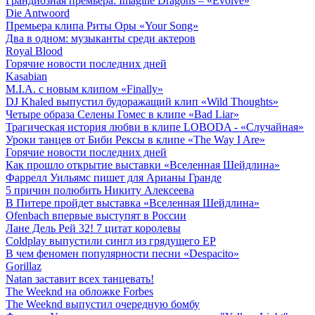
Грандиозная премьера: Imagine Dragons – «Evolve»
Die Antwoord
Премьера клипа Риты Оры «Your Song»
Два в одном: музыканты среди актеров
Royal Blood
Горячие новости последних дней
Kasabian
M.I.A. с новым клипом «Finally»
DJ Khaled выпустил будоражащий клип «Wild Thoughts»
Четыре образа Селены Гомес в клипе «Bad Liar»
Трагическая история любви в клипе LOBODA - «Случайная»
Уроки танцев от Биби Рексы в клипе «The Way I Are»
Горячие новости последних дней
Как прошло открытие выставки «Вселенная Шейдлина»
Фаррелл Уильямс пишет для Арианы Гранде
5 причин полюбить Никиту Алексеева
В Питере пройдет выставка «Вселенная Шейдлина»
Ofenbach впервые выступят в России
Лане Дель Рей 32! 7 цитат королевы
Coldplay выпустили сингл из грядущего EP
В чем феномен популярности песни «Despacito»
Gorillaz
Natan заставит всех танцевать!
The Weeknd на обложке Forbes
The Weeknd выпустил очередную бомбу