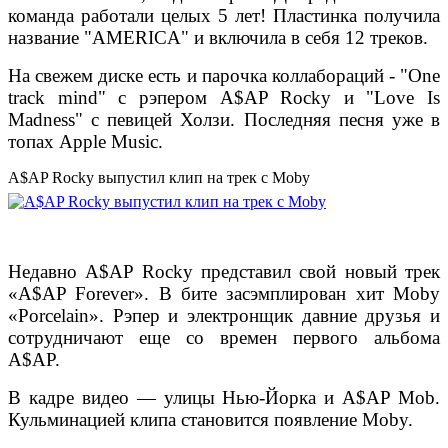
команда работали целых 5 лет! Пластинка получила
название "AMERICA" и включила в себя 12 треков.
На свежем диске есть и парочка коллабораций - "One
track mind" с рэпером A$AP Rocky и "Love Is
Madness" с певицей Холзи. Последняя песня уже в
топах Apple Music.
A$AP Rocky выпустил клип на трек с Moby
Недавно A$AP Rocky представил свой новый трек
«A$AP Forever». В бите засэмплирован хит Moby
«Porcelain». Рэпер и электронщик давние друзья и
сотрудничают еще со времен первого альбома
A$AP.
В кадре видео — улицы Нью-Йорка и A$AP Mob.
Кульминацией клипа становится появление Moby.