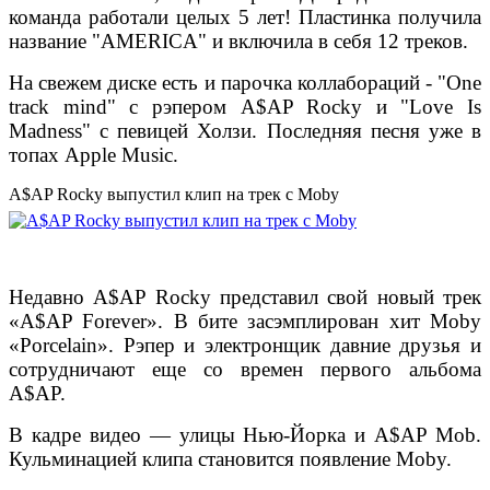
команда работали целых 5 лет! Пластинка получила
название "AMERICA" и включила в себя 12 треков.
На свежем диске есть и парочка коллабораций - "One
track mind" с рэпером A$AP Rocky и "Love Is
Madness" с певицей Холзи. Последняя песня уже в
топах Apple Music.
A$AP Rocky выпустил клип на трек с Moby
Недавно A$AP Rocky представил свой новый трек
«A$AP Forever». В бите засэмплирован хит Moby
«Porcelain». Рэпер и электронщик давние друзья и
сотрудничают еще со времен первого альбома
A$AP.
В кадре видео — улицы Нью-Йорка и A$AP Mob.
Кульминацией клипа становится появление Moby.