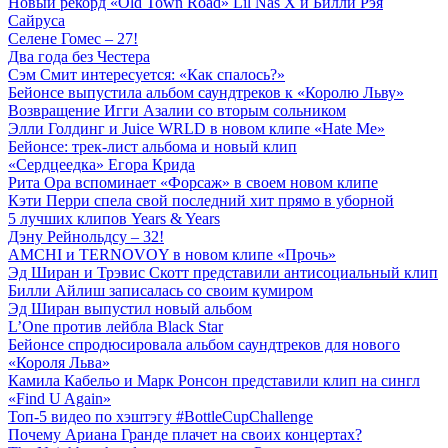
Новый рекорд «Old Town Road» Lil Nas X и Билли Рэя
Сайруса
Селене Гомес – 27!
Два года без Честера
Сэм Смит интересуется: «Как спалось?»
Бейонсе выпустила альбом саундтреков к «Королю Льву»
Возвращение Игги Азалии со вторым сольником
Элли Голдинг и Juice WRLD в новом клипе «Hate Me»
Бейонсе: трек-лист альбома и новый клип
«Сердцеедка» Егора Крида
Рита Ора вспоминает «Форсаж» в своем новом клипе
Кэти Перри спела свой последний хит прямо в уборной
5 лучших клипов Years & Years
Дэну Рейнольдсу – 32!
AMCHI и TERNOVOY в новом клипе «Прочь»
Эд Ширан и Трэвис Скотт представили антисоциальный клип
Билли Айлиш записалась со своим кумиром
Эд Ширан выпустил новый альбом
L’One против лейбла Black Star
Бейонсе спродюсировала альбом саундтреков для нового
«Короля Льва»
Камила Кабельо и Марк Ронсон представили клип на сингл
«Find U Again»
Топ-5 видео по хэштэгу #BottleCupChallenge
Почему Ариана Гранде плачет на своих концертах?