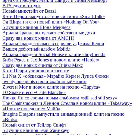
Брэйк-ап недели: Майли Сайрус и Лиам Хемсворт
BTS едут в отпуск
Новый микстэйп от Bazzi
Кэти Перри выпустила новый сингл «Small Talk»
Эд Ширан и его новый клип «Nothing On You»
5 лучших клипов Шона Мендеса
Ариана Гранде выпускает собственные духи
Сразу два новых клипа от AMCHI
Ариана Гранде снялась в сериале у Джима Керри
Вышел дебютный альбом Мэйбл
Ариана Гранде и Social House в клипе «boyfriend»
Биби Рекса и Jax Jones в новом клипе «Harder»
Сразу два новых сингла от Эйвы Макс
Кэти Перри уличили в плагиате
Lil Nas X «обскакал» Мэрайю Кэри и Луиса Фонси
twenty one pilots сняли «хайповый» клип
Zivert и Мот в новом клипе на песню «Паруса»
DJ Snake и его «Carte Blanche»
Люкке Ли со своим новым альбомом «still sad still sexy»
The Chainsmokers и Леннон Стелла в новом клипе «Takeaway»
«Плохое поведение» Мэйбл
Imagine Dragons выпустили анимационный клип на песню
«Birds»
Новый сингл от Тейлор Свифт
5 лучших клипов Эми Уайнхаус