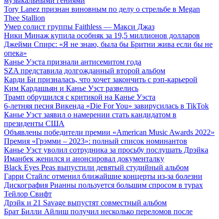
музыкальными гениями
Tory Lanez признан виновным по делу о стрельбе в Megan
Thee Stallion
Умер солист группы Faithless — Макси Джаз
Ники Минаж купила особняк за 19,5 миллионов долларов
Джейми Спирс: «Я не знаю, была бы Бритни жива если бы не
опека»
Канье Уэста признали антисемитом года
SZA представила долгожданный второй альбом
Карди Би призналась, что хочет закончить с рэп-карьерой
Ким Кардашьян и Канье Уэст развелись
Трамп обрушился с критикой на Канье Уэста
6-летняя песня Викенда «Die For You» завирусилась в TikTok
Канье Уэст заявил о намерении стать кандидатом в
президенты США
Объявлены победители премии «American Music Awards 2022»
Премия «Грэмми – 2023»: полный список номинантов
Канье Уэст уволил сотрудника за просьбу послушать Дрэйка
Иманбек женился и анонсировал документалку
Black Eyes Peas выпустили девятый студийный альбом
Гарри Стайлс отменил ближайшие концерты из-за болезни
Дискография Рианны пользуется большим спросом в турах
Тейлор Свифт
Дрэйк и 21 Savage выпустят совместный альбом
Брат Билли Айлиш получил несколько переломов после