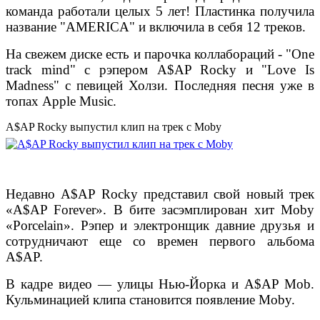
команда работали целых 5 лет! Пластинка получила
название "AMERICA" и включила в себя 12 треков.
На свежем диске есть и парочка коллабораций - "One
track mind" с рэпером A$AP Rocky и "Love Is
Madness" с певицей Холзи. Последняя песня уже в
топах Apple Music.
A$AP Rocky выпустил клип на трек с Moby
Недавно A$AP Rocky представил свой новый трек
«A$AP Forever». В бите засэмплирован хит Moby
«Porcelain». Рэпер и электронщик давние друзья и
сотрудничают еще со времен первого альбома
A$AP.
В кадре видео — улицы Нью-Йорка и A$AP Mob.
Кульминацией клипа становится появление Moby.