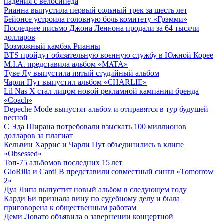
падения с велосипеда
Рианна выпустила первый сольный трек за шесть лет
Бейонсе устроила головную боль комитету «Грэмми»
Последнее письмо Джона Леннона продали за 64 тысячи
долларов
Возможный камбэк Рианны
BTS пройдут обязательную военную службу в Южной Корее
M.I.A. представила альбом «MATA»
Туве Лу выпустила пятый студийный альбом
Чарли Пут выпустил альбом «CHARLIE»
Lil Nas X стал лицом новой рекламной кампании бренда
«Coach»
Depeche Mode выпустят альбом и отправятся в тур будущей
весной
С Эда Ширана потребовали взыскать 100 миллионов
долларов за плагиат
Кельвин Харрис и Чарли Пут объединились в клипе
«Obsessed»
Топ-75 альбомов последних 15 лет
GloRilla и Cardi B представили совместный сингл «Tomorrow
2»
Дуа Липа выпустит новый альбом в следующем году
Карди Би признала вину по судебному делу и была
приговорена к общественным работам
Деми Ловато объявила о завершении концертной