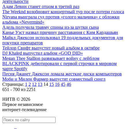
деятельности
Адам Левин станет отцом в третий раз
The Weeknd возобновит концертный тур после потери голоса
Nirvana выиграла суд против «голого мальчика» с обложки
альбома «Nevermind»
Адель получила травму спины из-за шутки сына
Канье Уэст назвал причину расставания с Ким Кардашьян
Майкл Джексон использовал 19 поддельных документов для
покупки препаратов
Тейлор Свифт выпустит новый альбом в октябре
DJ Khaled выпустил альбом «GOD DID»
Megan Thee Stallion развязывает войну с лейблом
BLACKPINK дебютировали с первой строчки в мировом
чарте Spotify
Песня Джанет Джексон ломала жесткие диски компьютеров
Моби и Милен Фармер выпустят совместный сингл
Страницы:
1
2
12
13
14
15
16
45
46
651 - 700 из 2251
НИТВ © 2026
Первое независимое
интернет-телевидение