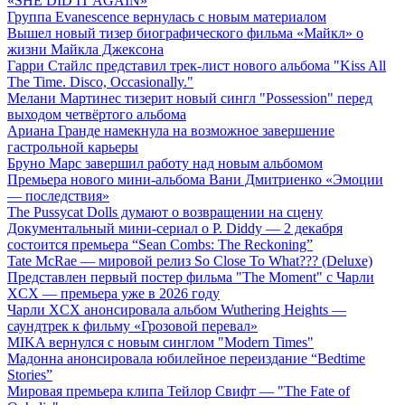
«SHE DID IT AGAIN»
Группа Evanescence вернулась с новым материалом
Вышел новый тизер биографического фильма «Майкл» о
жизни Майкла Джексона
Гарри Стайлс представил трек-лист нового альбома "Kiss All
The Time. Disco, Occasionally."
Мелани Мартинес тизерит новый сингл "Possession" перед
выходом четвёртого альбома
Ариана Гранде намекнула на возможное завершение
гастрольной карьеры
Бруно Марс завершил работу над новым альбомом
Премьера нового мини-альбома Вани Дмитриенко «Эмоции
— последствия»
The Pussycat Dolls думают о возвращении на сцену
Документальный мини-сериал о P. Diddy — 2 декабря
состоится премьера “Sean Combs: The Reckoning”
Tate McRae — мировой релиз So Close To What??? (Deluxe)
Представлен первый постер фильма "The Moment" с Чарли
XCX — премьера уже в 2026 году
Чарли XCX анонсировала альбом Wuthering Heights —
саундтрек к фильму «Грозовой перевал»
MIKA вернулся с новым синглом "Modern Times"
Мадонна анонсировала юбилейное переиздание “Bedtime
Stories”
Мировая премьера клипа Тейлор Свифт — "The Fate of