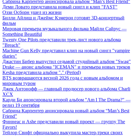
Сабрина Карпентер анонсировала альбом "Man’s Best Friend"
Деми Ловато представила новый сингл и клип "FAST"
Оззи Осборн ушел из жизни
Билли Айлиш и Джеймс Кэмерон готовят 3D-концертный
фильм
Мировая премьера музыкального фильма Майли Сайрус —
Something Beautiful
Twenty One Pilots представили трек-лист нового альбома
"Breach"
Machine Gun Kelly представил клип на новый сингл "vampire
diaries"
Джастин Бибер выпустил седьмой студийный альбом "Swag"
Drake — анонс альбома "ICEMAN" и премьера новых треков
Kesha представила альбом "." (Period)
BTS возвращаются весной 2026 года с новым альбомом и
мировым туром
Джек Антонофф — главный продюсер нового альбома Charli
XCX
Карди Би анонсировала второй альбом "Am I The Drama?" —
релиз 19 сентября
Сабрина Карпентер анонсировала новый альбом “Man’s Best
Friend”
Финнеас и Ashe представили новый проект — группу The
Favors!
Тейлор Свифт официально выкупила мастер-треки своих