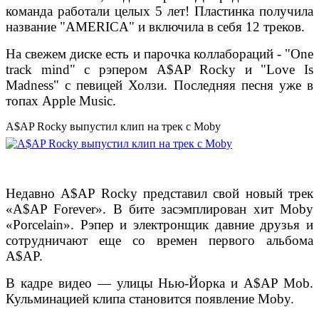
команда работали целых 5 лет! Пластинка получила
название "AMERICA" и включила в себя 12 треков.
На свежем диске есть и парочка коллабораций - "One
track mind" с рэпером A$AP Rocky и "Love Is
Madness" с певицей Холзи. Последняя песня уже в
топах Apple Music.
A$AP Rocky выпустил клип на трек с Moby
Недавно A$AP Rocky представил свой новый трек
«A$AP Forever». В бите засэмплирован хит Moby
«Porcelain». Рэпер и электронщик давние друзья и
сотрудничают еще со времен первого альбома
A$AP.
В кадре видео — улицы Нью-Йорка и A$AP Mob.
Кульминацией клипа становится появление Moby.