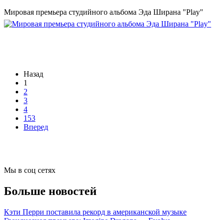
Мировая премьера студийного альбома Эда Ширана "Play"
Назад
1
2
3
4
153
Вперед
Мы в соц сетях
Больше новостей
Кэти Перри поставила рекорд в американской музыке